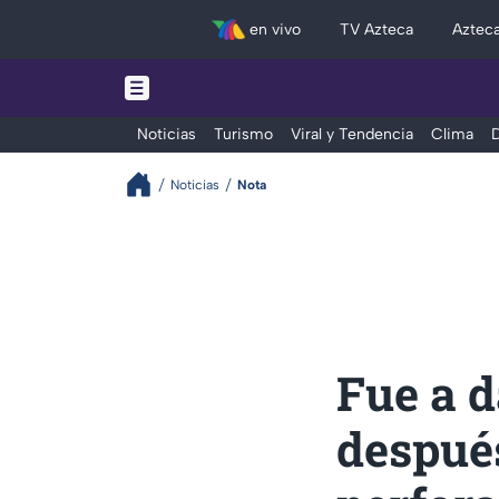
en vivo
TV Azteca
Aztec
Noticias
Turismo
Viral y Tendencia
Clima
D
Noticias
Nota
Fue a d
después