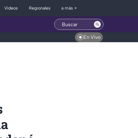
Regionales
Videos
a más +
En Vivo
s
na