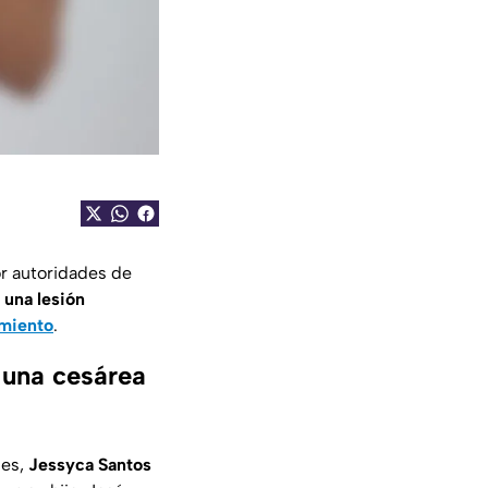
or autoridades de
e
una lesión
imiento
.
 una cesárea
les,
Jessyca Santos