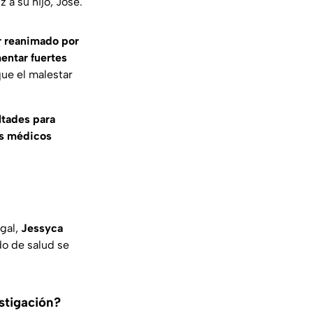
z a su hijo,
José
.
er reanimado por
ntar fuertes
que el malestar
ltades para
s médicos
egal,
Jessyca
do de salud se
stigación?