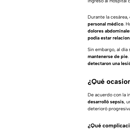
ingresó al
Hospital 
Durante la cesárea,
personal médico
. 
dolores abdominale
podía estar relacio
Sin embargo, al día 
mantenerse de pie
.
detectaron una lesió
¿Qué ocasion
De acuerdo con la i
desarrolló sepsis
, 
deterioró progresiva
¿Qué complicació