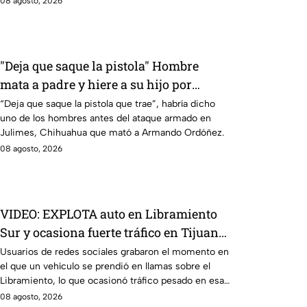
08 agosto, 2026
"Deja que saque la pistola" Hombre
mata a padre y hiere a su hijo por
supuestamente invadir un camino
“Deja que saque la pistola que trae”, habría dicho
uno de los hombres antes del ataque armado en
Julimes, Chihuahua que mató a Armando Ordóñez.
08 agosto, 2026
VIDEO: EXPLOTA auto en Libramiento
Sur y ocasiona fuerte tráfico en Tijuana
este sábado; cerca de 5 y 10
Usuarios de redes sociales grabaron el momento en
el que un vehículo se prendió en llamas sobre el
Libramiento, lo que ocasionó tráfico pesado en esa
parte de Tijuana.
08 agosto, 2026