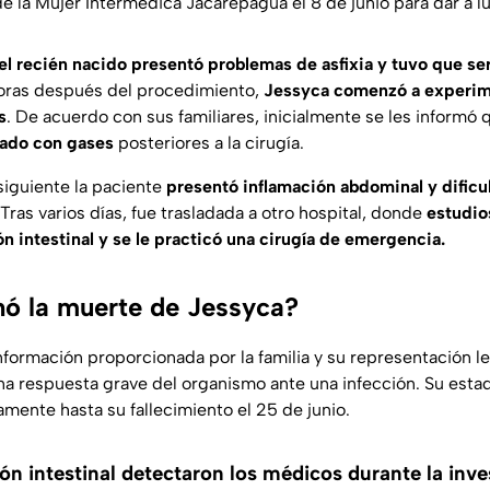
de la Mujer Intermédica Jacarepaguá
el 8 de junio para dar a lu
el recién nacido presentó problemas de asfixia y tuvo que s
Horas después del procedimiento,
Jessyca
comenzó a experime
s
. De acuerdo con sus familiares, inicialmente se les informó 
nado con gases
posteriores a la cirugía.
siguiente la paciente
presentó inflamación abdominal y dificu
 Tras varios días, fue trasladada a otro hospital, donde
estudio
n intestinal y se le practicó una cirugía de emergencia.
ó la muerte de Jessyca?
nformación proporcionada por la familia y su representación l
una respuesta grave del organismo ante una infección. Su esta
mente hasta su fallecimiento el 25 de junio.
n intestinal detectaron los médicos durante la inve