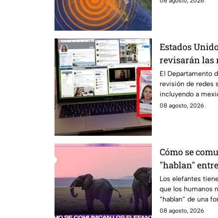
08 agosto, 2026
Estados Unido
revisarán las 
mexicanos que 
El Departamento d
revisión de redes 
incluyendo a mexi
08 agosto, 2026
Cómo se comun
"hablan" entre
Los elefantes tie
que los humanos n
“hablan” de una fo
invitamos a ver el 
08 agosto, 2026