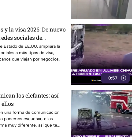
s y la visa 2026: De nuevo
redes sociales de
viaje a este país
e Estado de EE.UU. ampliará la
sociales a más tipos de visa,
canos que viajan por negocios.
0:57
ican los elefantes: así
 ellos
nen una forma de comunicación
o podemos escuchar, ellos
rma muy diferente, así que te
video.