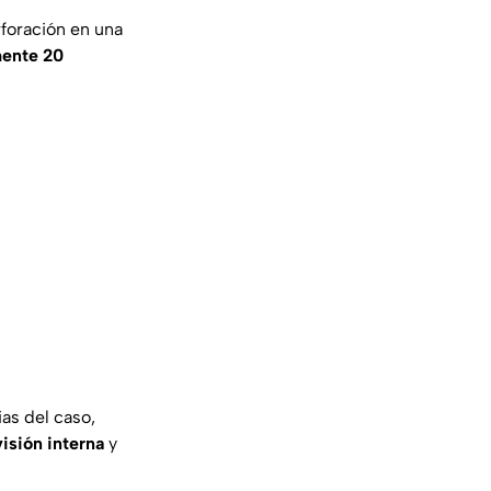
foración en una
mente 20
as del caso,
visión interna
y