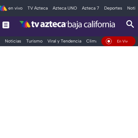
en vivo
TV Azteca
Azteca UNO
Azteca 7
Deportes
Notic
Noticias
Turismo
Viral y Tendencia
Clima
Deportes
Espec
En Vivo