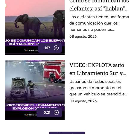
Cómo se comunican los
elefantes: así "hablan"
entre ellos
Los elefantes tienen una forma
de comunicación que los
humanos no podemos
escuchar, ellos “hablan” de una
08 agosto, 2026
forma muy diferente, así que
1:17
te invitamos a ver el video.
VIDEO: EXPLOTA auto
en Libramiento Sur y
ocasiona fuerte tráfico
Usuarios de redes sociales
grabaron el momento en el
en Tijuana este sábado;
que un vehículo se prendió en
cerca de 5 y 10
llamas sobre el Libramiento, lo
08 agosto, 2026
que ocasionó tráfico pesado
0:21
en esa parte de Tijuana.