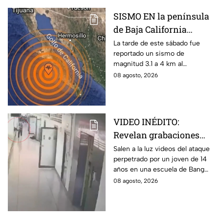
SISMO EN la península
de Baja California
sacude San José del
La tarde de este sábado fue
reportado un sismo de
Cabo
magnitud 3.1 a 4 km al
noroeste de San José del
08 agosto, 2026
Cabo, Baja California Sur; no
hay afectaciones.
VIDEO INÉDITO:
Revelan grabaciones
del tiroteo escolar que
Salen a la luz videos del ataque
perpetrado por un joven de 14
dejó múltiples víctimas
años en una escuela de Bang
Kruai, Tailandia. El saldo es de
08 agosto, 2026
múltiples víctimas y heridos.