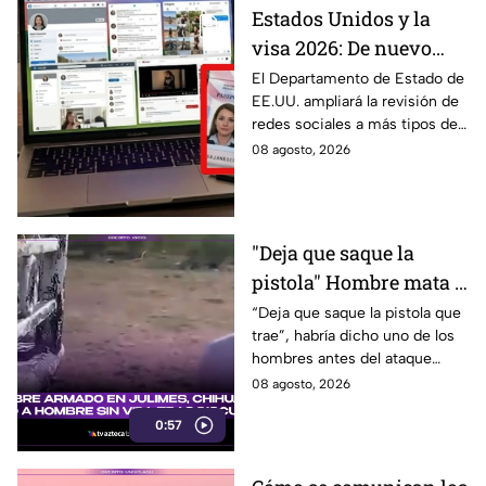
Estados Unidos y la
visa 2026: De nuevo
revisarán las redes
El Departamento de Estado de
EE.UU. ampliará la revisión de
sociales de mexicanos
redes sociales a más tipos de
que viaje a este país
visa, incluyendo a mexicanos
08 agosto, 2026
que viajan por negocios.
"Deja que saque la
pistola" Hombre mata a
padre y hiere a su hijo
“Deja que saque la pistola que
trae”, habría dicho uno de los
por supuestamente
hombres antes del ataque
invadir un camino
armado en Julimes, Chihuahua
08 agosto, 2026
que mató a Armando Ordóñez.
0:57