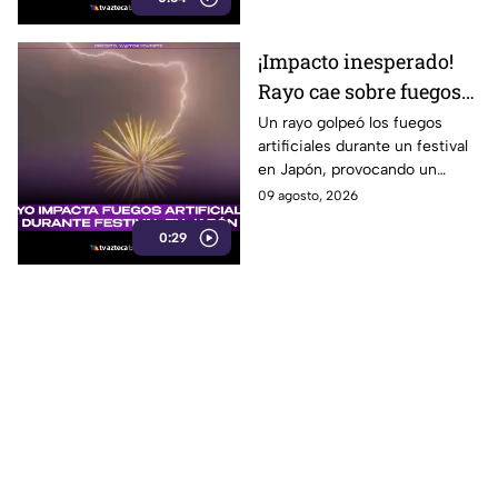
¡Impacto inesperado!
Rayo cae sobre fuegos
artificiales en Japón
Un rayo golpeó los fuegos
artificiales durante un festival
en Japón, provocando un
momento inesperado que
09 agosto, 2026
sorprendió a todos los
0:29
asistentes. Te informamos.