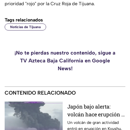
prioridad "rojo" por la Cruz Roja de Tijuana.
Tags relacionados
Noticias de Tijuana
¡No te pierdas nuestro contenido, sigue a
TV Azteca Baja California en Google
News!
CONTENIDO RELACIONADO
Japón bajo alerta:
volcán hace erupción y
lanza ceniza a más de 2
Un volcán de gran actividad
entró en erupción en Kyushu,