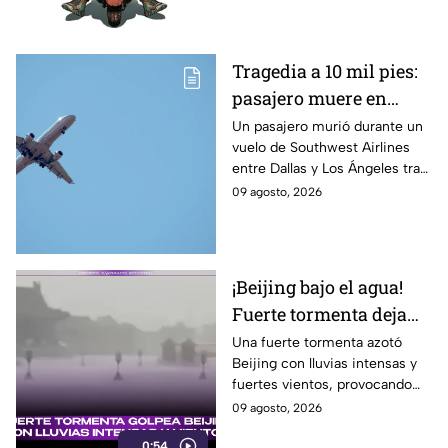
Tragedia a 10 mil pies:
pasajero muere en
pleno vuelo tras
Un pasajero murió durante un
vuelo de Southwest Airlines
emergencia médica,
entre Dallas y Los Ángeles tras
¿qué pasó?
sufrir una emergencia médica.
09 agosto, 2026
Intentaron reanimarlo, pero
falleció.
¡Beijing bajo el agua!
Fuerte tormenta deja
lluvias y vientos
Una fuerte tormenta azotó
Beijing con lluvias intensas y
fuertes vientos, provocando
complicaciones y
09 agosto, 2026
sorprendiendo a los habitantes.
0:54
Aquí te informamos.