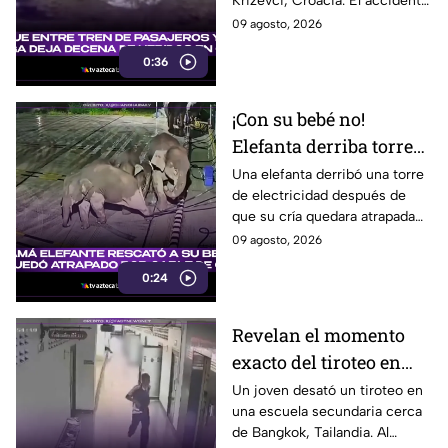
Križevci, Croacia. El accidente
dejó entre 20 y 25 heridos,
09 agosto, 2026
seis de ellos graves.
0:36
¡Con su bebé no!
Elefanta derriba torre
eléctrica para rescatar
Una elefanta derribó una torre
de electricidad después de
a su cría
que su cría quedara atrapada
entre los cables, en un intento
09 agosto, 2026
por eliminar la amenaza.
0:24
Revelan el momento
exacto del tiroteo en
secundaria que dejó al
Un joven desató un tiroteo en
una escuela secundaria cerca
menos 8 muertos y 30
de Bangkok, Tailandia. Al
heridos