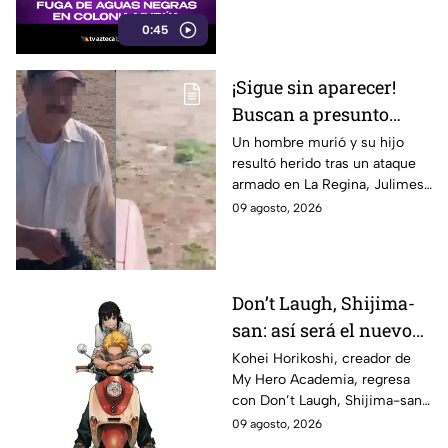
generando un posible foco de
0:45
infección.
¡Sigue sin aparecer!
Buscan a presunto
responsable de ataque
Un hombre murió y su hijo
resultó herido tras un ataque
que dejó un muerto en
armado en La Regina, Julimes.
Julimes
El presunto responsable ya
09 agosto, 2026
habría sido identificado, pero
sigue prófugo.
Don’t Laugh, Shijima-
san: así será el nuevo
manga de terror de
Kohei Horikoshi, creador de
My Hero Academia, regresa
Kohei Horikoshi, autor
con Don’t Laugh, Shijima-san,
de My Hero Academia
un one-shot de terror de 61
09 agosto, 2026
páginas.