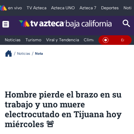
en vivo
TV Azteca
Azteca UNO
Azteca 7
Deportes
Notic
Noticias
Turismo
Viral y Tendencia
Clima
Deportes
Espec
En Vivo
Noticias
Nota
Hombre pierde el brazo en su
trabajo y uno muere
electrocutado en Tijuana hoy
miércoles 🚨