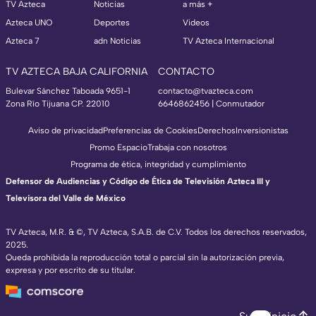
TV Azteca
Noticias
a más +
Azteca UNO
Deportes
Videos
Azteca 7
adn Noticias
TV Azteca Internacional
TV AZTECA BAJA CALIFORNIA
CONTACTO
Bulevar Sánchez Taboada 9651-1
contacto@tvazteca.com
Zona Río Tijuana CP. 22010
6646862456 | Conmutador
Aviso de privacidad
Preferencias de Cookies
Derechos
Inversionistas
Promo Espacio
Trabaja con nosotros
Programa de ética, integridad y cumplimiento
Defensor de Audiencias y Código de Ética de Televisión Azteca III y
Televisora del Valle de México
TV Azteca, M.R. & ©, TV Azteca, S.A.B. de C.V. Todos los derechos reservados,
2025.
Queda prohibida la reproducción total o parcial sin la autorización previa,
expresa y por escrito de su titular.