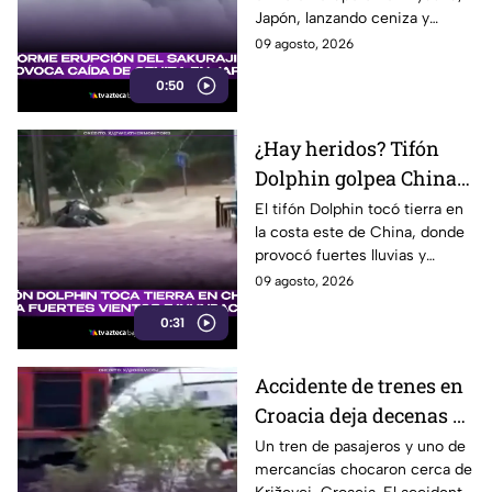
mil metros
Japón, lanzando ceniza y
material volcánico a más de 2
09 agosto, 2026
mil metros de altura.
0:50
¿Hay heridos? Tifón
Dolphin golpea China
con fuertes vientos y
El tifón Dolphin tocó tierra en
la costa este de China, donde
lluvias
provocó fuertes lluvias y
vientos, además de alertas por
09 agosto, 2026
inundaciones y deslaves.
0:31
Accidente de trenes en
Croacia deja decenas de
heridos; seis están
Un tren de pasajeros y uno de
mercancías chocaron cerca de
graves