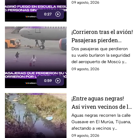
menos ocho personas
09 agosto, 2026
murieron y otras 30 resultaron
0:27
heridas.
¡Corrieron tras el avión!
Pasajeras pierden
vuelo y entran a la
Dos pasajeras que perdieron
su vuelo burlaron la seguridad
pista para intentar
del aeropuerto de Moscú y
alcanzarlo
corrieron hacia la pista para
09 agosto, 2026
intentar alcanzar el avión.
0:59
¡Entre aguas negras!
Así viven vecinos de la
calle Guasave en la
Aguas negras recorren la calle
Guasave en El Murúa, Tijuana,
colonia El Murúa
afectando a vecinos y
comerciantes ambulantes y
09 agosto, 2026