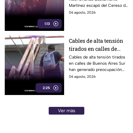
localizado horas
Martínez escapó del Cereso de
después
Mexicali tras una audiencia
06 agosto, 2026
inicial; fue localizado la noche
1:13
del miércoles.
Cables de alta tensión
tirados en calles de
Buenos Aires Sur
Cables de alta tensión tirados
en calles de Buenos Aires Sur
representan un riesgo
han generado preocupación
para peatones en
entre vecinos, luego de que un
06 agosto, 2026
Tijuana
trabajador resultara
2:25
electrocutado.
Ver más