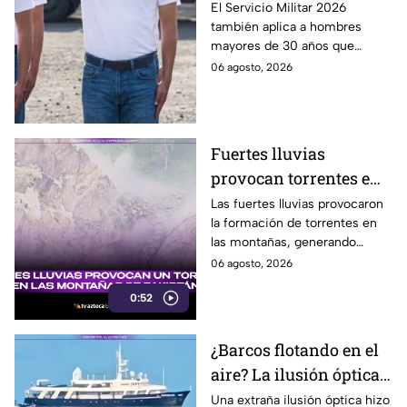
cartilla militar? Te
El Servicio Militar 2026
también aplica a hombres
pueden llamar para
mayores de 30 años que
hacer servicio en Baja
nunca tramitaron su cartilla. Te
06 agosto, 2026
California
decimos si también en Baja
California.
Fuertes lluvias
provocan torrentes e
inundaciones en una
Las fuertes lluvias provocaron
la formación de torrentes en
región montañosa
las montañas, generando
inundaciones y afectaciones
06 agosto, 2026
en la región.
0:52
¿Barcos flotando en el
aire? La ilusión óptica
que sorprendió a
Una extraña ilusión óptica hizo