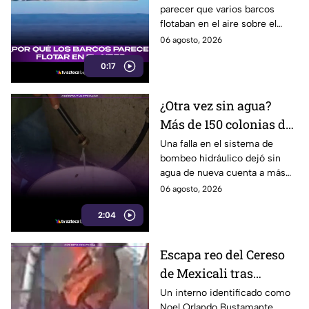
parecer que varios barcos
usuarios en redes
flotaban en el aire sobre el
sociales
mar, pero el fenómeno fue
06 agosto, 2026
causado por la refracción de la
0:17
luz.
¿Otra vez sin agua?
Más de 150 colonias de
Tijuana enfrentan
Una falla en el sistema de
bombeo hidráulico dejó sin
cortes por falla de
agua de nueva cuenta a más
CESPT
de 150 colonias de Tijuana,
06 agosto, 2026
incluyendo zonas de Otay y
2:04
Cerro Colorado.
Escapa reo del Cereso
de Mexicali tras
audiencia inicial; fue
Un interno identificado como
Noel Orlando Bustamante