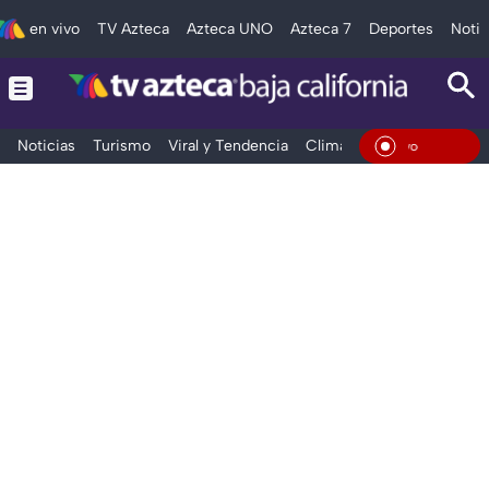
en vivo
TV Azteca
Azteca UNO
Azteca 7
Deportes
Notic
Noticias
Turismo
Viral y Tendencia
Clima
Deportes
Espec
En Viv