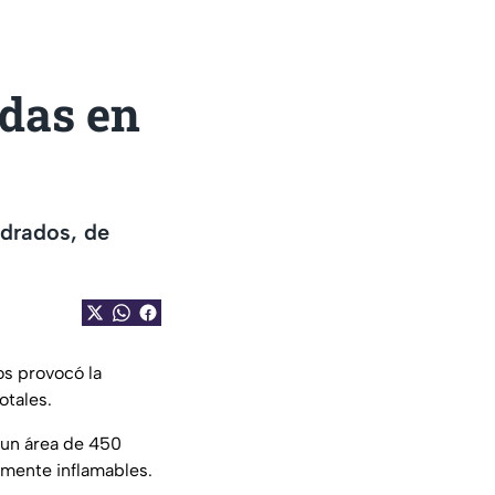
das en
drados, de
os provocó la
otales.
 un área de 450
amente inflamables.