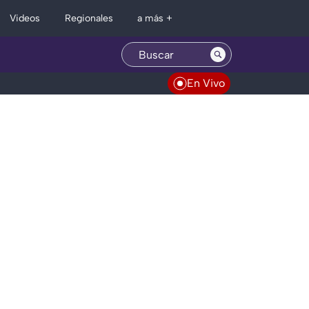
Regionales
Videos
a más +
En Vivo