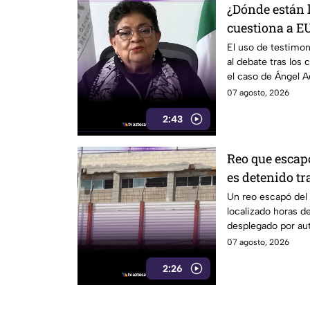
¿Dónde están 
cuestiona a EU
el caso Ángel 
El uso de testimon
al debate tras los
el caso de Ángel A
07 agosto, 2026
2:43
Reo que escap
es detenido tr
Un reo escapó del 
localizado horas d
desplegado por aut
07 agosto, 2026
2:26