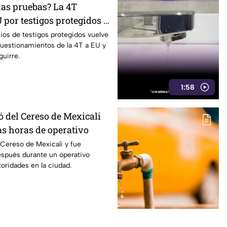
las pruebas? La 4T
 por testigos protegidos y
Aguirre revive el debate
ios de testigos protegidos vuelve
 cuestionamientos de la 4T a EU y
guirre.
1:58
ó del Cereso de Mexicali
as horas de operativo
Cereso de Mexicali y fue
espués durante un operativo
oridades en la ciudad.