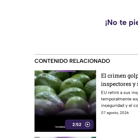
¡No te pi
CONTENIDO RELACIONADO
El crimen golp
inspectores y
exportaciones
EU retiró a sus in
temporalmente exp
inseguridad y el c
07 agosto, 2026
2:52