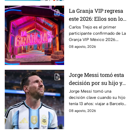
La Granja VIP regresa
este 2026: Ellos son los
famosos confirmados
Carlos Trejo es el primer
participante confirmado de La
hasta ahora
Granja VIP México 2026.
Conoce quiénes más se
08 agosto, 2026
sumarán y cuándo podría
comenzar el reality.
Jorge Messi tomó esta
decisión por su hijo y
terminó cambiando la
Jorge Messi tomó una
decisión clave cuando su hijo
historia del fútbol
tenía 13 años: viajar a Barcelona
para buscar oportunidades
08 agosto, 2026
futbolísticas y tratar su
deficiencia hormonal.