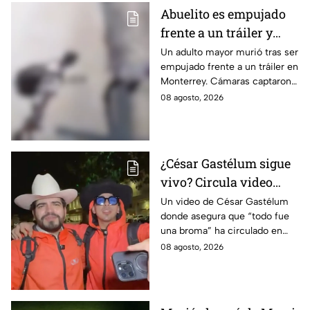
Abuelito es empujado
frente a un tráiler y
muere atropellado; el
Un adulto mayor murió tras ser
empujado frente a un tráiler en
agresor escapó |
Monterrey. Cámaras captaron
IMÁGENES SENSIBLES
el momento y autoridades
08 agosto, 2026
buscan al presunto agresor.
¿César Gastélum sigue
vivo? Circula video
donde afirma que “todo
Un video de César Gastélum
donde asegura que “todo fue
fue una broma”
una broma” ha circulado en
redes sociales tras su muerte
08 agosto, 2026
y desatado dudas entre sobre
lo ocurrido.