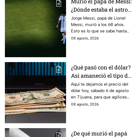
Murió el papá de Messi:
¿Dónde estaba el astro
argentino al conocer la
Jorge Messi, papá de Lionel
Messi, murió a los 68 años.
noticia?
Esto es lo que se sabe hasta
ahora sobre su fallecimiento y
08 agosto, 2026
el duro golpe para el astro
argentino.
¿Qué pasó con el dólar?
Así amaneció el tipo de
cambio hoy sábado 8 de
Aquí te dejamos el precio del
dólar hoy, sábado 6 de agosto
agosto en Tijuana
en Tijuana, para que agilices
tus cambios, compras y
08 agosto, 2026
cruces fronterizos con
información actualizada.
¿De qué murió el papá