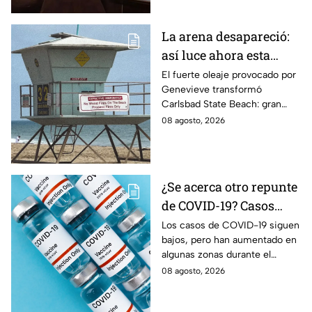
La arena desapareció:
así luce ahora esta
popular playa de
El fuerte oleaje provocado por
Genevieve transformó
California tras los
Carlsbad State Beach: gran
efectos de Genevieve
parte de la arena desapareció y
08 agosto, 2026
dejó expuestas zonas rocosas.
¿Se acerca otro repunte
de COVID-19? Casos
aumentan en estas
Los casos de COVID-19 siguen
bajos, pero han aumentado en
zonas
algunas zonas durante el
verano. Conoce qué estados
08 agosto, 2026
registran actividad moderada y
alta del virus.