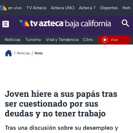
en vivo
TV Azteca
Azteca UNO
Azteca 7
Deportes
Notic
Noticias
Turismo
Viral y Tendencia
Clima
Deportes
Espec
En Vivo
Noticias
Nota
Joven hiere a sus papás tras
ser cuestionado por sus
deudas y no tener trabajo
Tras una discusión sobre su desempleo y