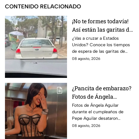
CONTENIDO RELACIONADO
¡No te formes todavía!
Así están las garitas de
Tijuana hoy sábado 8
¿Vas a cruzar a Estados
Unidos? Conoce los tiempos
de agosto
de espera de las garitas de
Tijuana este sábado 8 de
08 agosto, 2026
agosto en San Ysidro, Otay
Mesa y El Chaparral.
¿Pancita de embarazo?
Fotos de Ángela
Aguilar desatan
Fotos de Ángela Aguilar
durante el cumpleaños de
rumores en redes
Pepe Aguilar desataron
sociales
rumores sobre un posible
08 agosto, 2026
embarazo, pero la cantante no
ha confirmado la noticia.