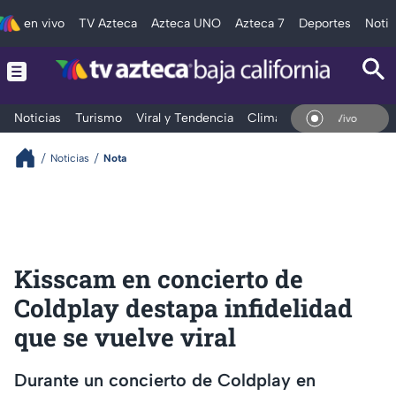
en vivo
TV Azteca
Azteca UNO
Azteca 7
Deportes
Notic
Noticias
Turismo
Viral y Tendencia
Clima
Deportes
Espec
En Vivo
Noticias
Nota
Kisscam en concierto de
Coldplay destapa infidelidad
que se vuelve viral
Durante un concierto de Coldplay en