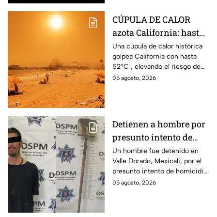
CÚPULA DE CALOR
azota California: hasta
52°C en estas zonas ⚠️
Una cúpula de calor histórica
golpea California con hasta
52°C , elevando el riesgo de
incendios, así que tomas
05 agosto, 2026
precauciones con esta ola.
Detienen a hombre por
presunto intento de
homicidio con una pala
Un hombre fue detenido en
Valle Dorado, Mexicali, por el
en Mexicali; habría
presunto intento de homicidio
atacado a otro mientras
de otro con una pala. La
05 agosto, 2026
dormía
víctima sufrió lesiones en la
cabeza y el cuerpo.