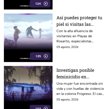
1:24
afluencia de clientes.
Así puedes proteger tu
piel si visitas las
playas de Rosarito
Con la alta afluencia de
visitantes en Playas de
durante el verano
Rosarito, especialistas
recomiendan reaplicar
05 agosto, 2026
protector solar cada dos horas
1:25
y utilizar uno con FPS 30 o
superior.
Investigan posible
feminicidio en
Mexicali; hallan a una
Una mujer fue encontrada sin
vida y con huellas de violencia
mujer sin vida con
en la colonia Progreso. El caso
huellas de violencia
es investigado como un
05 agosto, 2026
posible feminicidio y no hay
1:03