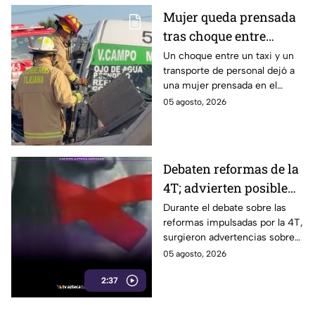
Mujer queda prensada
tras choque entre
transporte público y de
Un choque entre un taxi y un
transporte de personal dejó a
personal en Tijuana
una mujer prensada en el
bulevar Insurgentes, a la altura
05 agosto, 2026
de Macroplaza, en Tijuana.
Debaten reformas de la
4T; advierten posible
control sobre la
Durante el debate sobre las
reformas impulsadas por la 4T,
información y voces
surgieron advertencias sobre
críticas
un posible impacto en la
05 agosto, 2026
libertad de expresión y el
2:37
acceso a la información.