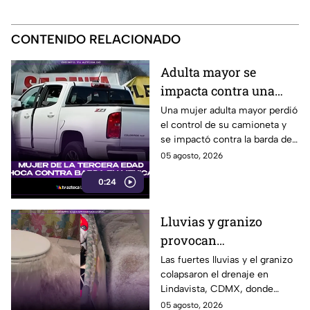
CONTENIDO RELACIONADO
Adulta mayor se
impacta contra una
barda tras perder el
Una mujer adulta mayor perdió
el control de su camioneta y
control de su
se impactó contra la barda de
camioneta en Mexicali
un predio en el cruce de las
05 agosto, 2026
calzadas Independencia y
0:24
López Mateos, en Mexicali.
Lluvias y granizo
provocan
inundaciones en
Las fuertes lluvias y el granizo
colapsaron el drenaje en
Lindavista; agua brota
Lindavista, CDMX, donde
de los escusados
vecinos reportaron
05 agosto, 2026