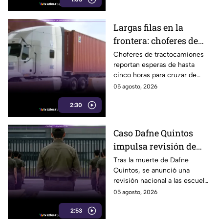
detenidos.
Largas filas en la
frontera: choferes de
carga esperan hasta
Choferes de tractocamiones
reportan esperas de hasta
cinco horas para
cinco horas para cruzar de
cruzar a EE. UU.
Tijuana a Estados Unidos y
05 agosto, 2026
piden reforzar las medidas de
2:30
movilidad en la frontera.
Caso Dafne Quintos
impulsa revisión de
escuelas militarizadas;
Tras la muerte de Dafne
Quintos, se anunció una
padres en Tijuana
revisión nacional a las escuelas
exigen supervisión
militarizadas; en Tijuana
05 agosto, 2026
padres también solicitan
2:53
inspecciones.