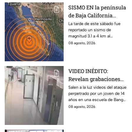
SISMO EN la península
de Baja California
sacude San José del
La tarde de este sábado fue
reportado un sismo de
Cabo
magnitud 3.1 a 4 km al
noroeste de San José del
08 agosto, 2026
Cabo, Baja California Sur; no
hay afectaciones.
VIDEO INÉDITO:
Revelan grabaciones
del tiroteo escolar que
Salen a la luz videos del ataque
perpetrado por un joven de 14
dejó múltiples víctimas
años en una escuela de Bang
Kruai, Tailandia. El saldo es de
08 agosto, 2026
múltiples víctimas y heridos.