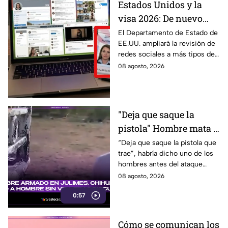
Estados Unidos y la
visa 2026: De nuevo
revisarán las redes
El Departamento de Estado de
EE.UU. ampliará la revisión de
sociales de mexicanos
redes sociales a más tipos de
que viaje a este país
visa, incluyendo a mexicanos
08 agosto, 2026
que viajan por negocios.
"Deja que saque la
pistola" Hombre mata a
padre y hiere a su hijo
“Deja que saque la pistola que
trae”, habría dicho uno de los
por supuestamente
hombres antes del ataque
invadir un camino
armado en Julimes, Chihuahua
08 agosto, 2026
que mató a Armando Ordóñez.
0:57
Cómo se comunican los