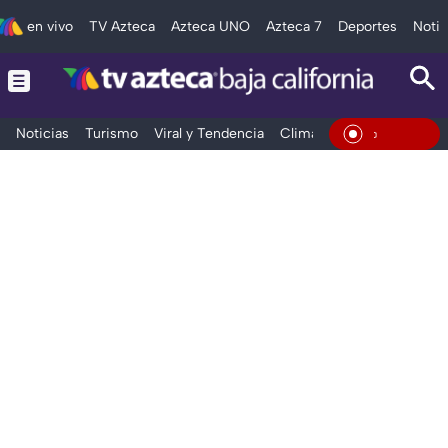
en vivo
TV Azteca
Azteca UNO
Azteca 7
Deportes
Notic
Noticias
Turismo
Viral y Tendencia
Clima
Deportes
Espec
En Vivo