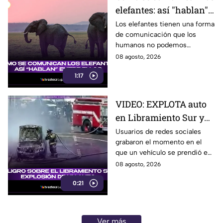
elefantes: así "hablan"
entre ellos
Los elefantes tienen una forma
de comunicación que los
humanos no podemos
escuchar, ellos “hablan” de una
08 agosto, 2026
forma muy diferente, así que
1:17
te invitamos a ver el video.
VIDEO: EXPLOTA auto
en Libramiento Sur y
ocasiona fuerte tráfico
Usuarios de redes sociales
grabaron el momento en el
en Tijuana este sábado;
que un vehículo se prendió en
cerca de 5 y 10
llamas sobre el Libramiento, lo
08 agosto, 2026
que ocasionó tráfico pesado
0:21
en esa parte de Tijuana.
Ver más