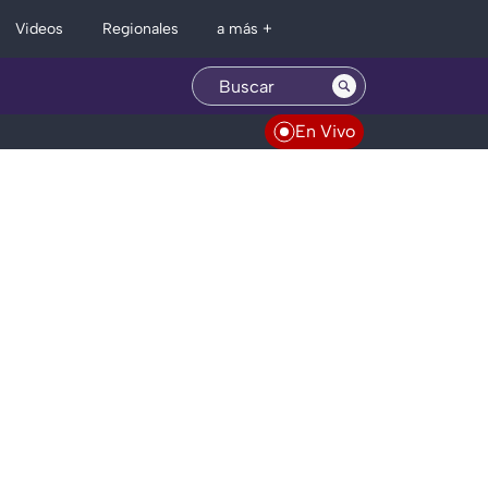
Regionales
Videos
a más +
En Vivo