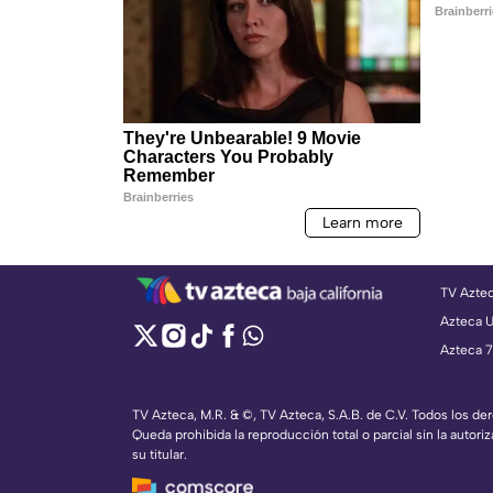
TV Azte
Azteca 
Azteca 7
TV Azteca, M.R. & ©, TV Azteca, S.A.B. de C.V. Todos los d
Queda prohibida la reproducción total o parcial sin la autoriz
su titular.