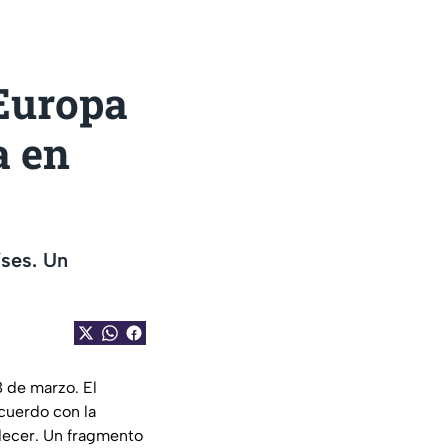
 Europa
a en
íses. Un
8 de marzo. El
cuerdo con la
rdecer. Un fragmento