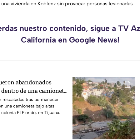
 una vivienda en Koblenz sin provocar personas lesionadas.
erdas nuestro contenido, sigue a TV A
California en Google News!
 fueron abandonados
 dentro de una camioneta
en Tijuana; así lograron
on rescatados tras permanecer
en una camioneta bajo altas
colonia El Florido, en Tijuana.