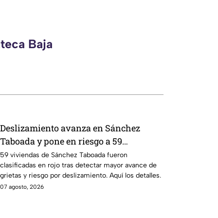
zteca Baja
Deslizamiento avanza en Sánchez
Taboada y pone en riesgo a 59
viviendas; familias se niegan a
59 viviendas de Sánchez Taboada fueron
clasificadas en rojo tras detectar mayor avance de
abandonar sus hogares ⚠️
grietas y riesgo por deslizamiento. Aquí los detalles.
07 agosto, 2026