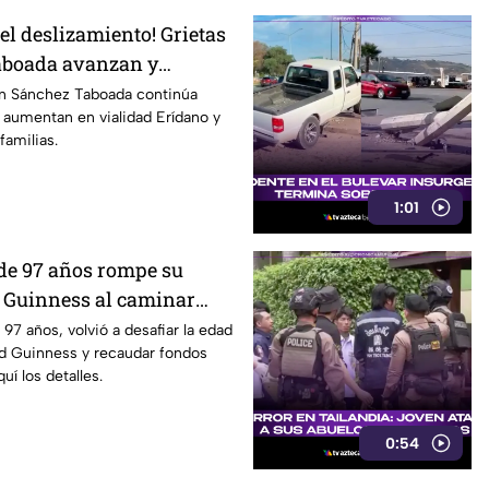
 el deslizamiento! Grietas
aboada avanzan y
go para viviendas
en Sánchez Taboada continúa
 aumentan en vialidad Erídano y
familias.
1:01
de 97 años rompe su
 Guinness al caminar
vión en vuelo; acababa de
97 años, volvió a desafiar la edad
rd Guinness y recaudar fondos
ame cerebral.
uí los detalles.
0:54