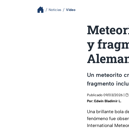
Noticias
Video
Meteori
y frag
Aleman
Un meteorito cr
fragmento inclu
Publicado 09/03/2026 | 🕑
Por:
Edwin Bladimir L.
Una brillante bola d
fenómeno fue observ
International Meteor