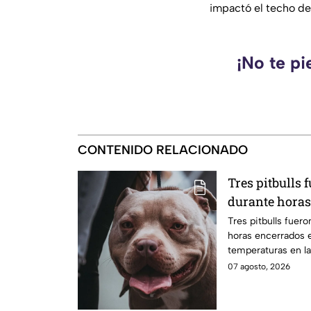
impactó el techo de
¡No te pi
CONTENIDO RELACIONADO
Tres pitbulls
durante horas
bajo el calor 
Tres pitbulls fuer
horas encerrados 
rescatarlos
temperaturas en la 
07 agosto, 2026