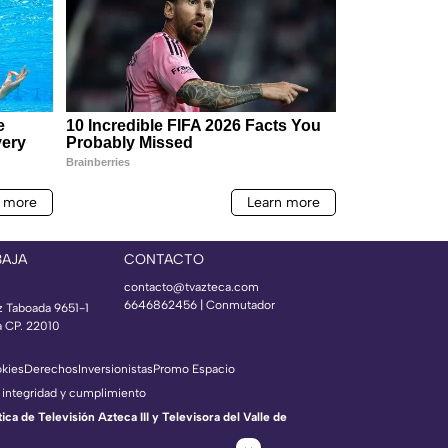
BAJA
CONTACTO
contacto@tvazteca.com
6646862456 | Conmutador
z Taboada 9651-1
a CP. 22010
okies
Derechos
Inversionistas
Promo Espacio
 integridad y cumplimiento
a de Televisión Azteca III y Televisora del Valle de