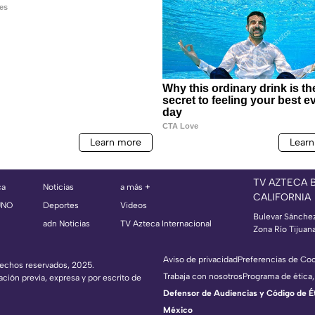
TV AZTECA 
ca
Noticias
a más +
CALIFORNIA
UNO
Deportes
Videos
Bulevar Sánche
adn Noticias
TV Azteca Internacional
Zona Río Tijuan
Aviso de privacidad
Preferencias de Co
erechos reservados, 2025.
Trabaja con nosotros
Programa de ética,
ación previa, expresa y por escrito de
Defensor de Audiencias y Código de Étic
México