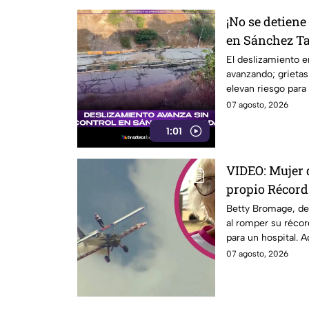
¡No se detiene
en Sánchez T
aumentan ries
El deslizamiento 
avanzando; grietas
elevan riesgo para 
07 agosto, 2026
1:01
VIDEO: Mujer 
propio Récord
sobre ala de a
Betty Bromage, de 
al romper su réco
sufrir un derr
para un hospital. Aq
07 agosto, 2026