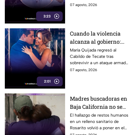
gobernadora y la fiscal del
07 agosto, 2026
estado, tras el caso de Pedro
3:23
Ariel Mendívil.
Cuando la violencia
alcanza al gobierno:
regidora de Tecate
María Quijada regresó al
Cabildo de Tecate tras
vuelve al Cabildo tras
sobrevivir a un ataque armado
sobrevivir a un ataque
en el que murió su esposo y
07 agosto, 2026
armado
habló por primera vez desde el
2:01
atentado.
Madres buscadoras en
Baja California no se
detienen: hallazgo de
El hallazgo de restos humanos
en un relleno sanitario de
restos humanos
Rosarito volvió a poner en el
reaviva la
centro la labor de las madres