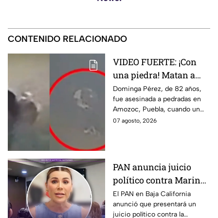
CONTENIDO RELACIONADO
VIDEO FUERTE: ¡Con
una piedra! Matan a
vendedora de cemitas
Dominga Pérez, de 82 años,
fue asesinada a pedradas en
de 82 años mientras iba
Amozoc, Puebla, cuando un
a su casa
sujeto le robó los 90 pesos
07 agosto, 2026
que ganó vendiendo cemitas.
PAN anuncia juicio
político contra Marina
del Pilar y la fiscal de
El PAN en Baja California
anunció que presentará un
Baja California
juicio político contra la