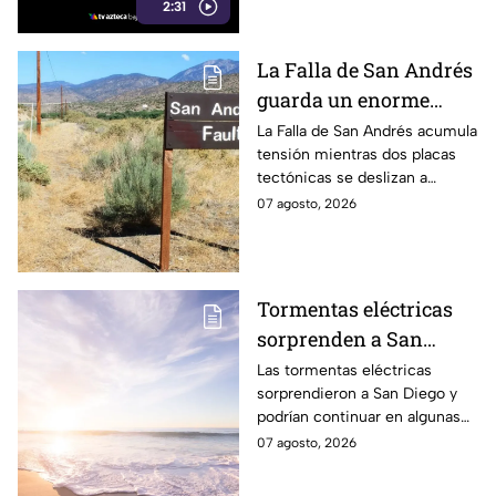
2:31
maletas.
La Falla de San Andrés
guarda un enorme
peligro: estos datos
La Falla de San Andrés acumula
tensión mientras dos placas
explican el temor
tectónicas se deslizan a
científico
centímetros por año. Estos
07 agosto, 2026
datos explican por qué
preocupa a los científicos.
Tormentas eléctricas
sorprenden a San
Diego; autoridades
Las tormentas eléctricas
sorprendieron a San Diego y
advierten que
podrían continuar en algunas
continuarán durante el
zonas durante el fin de
07 agosto, 2026
fin de semana
semana, mientras también se
prevén temperaturas de hasta