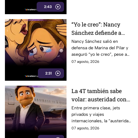
de lujo. Morena reaccionó al
2:43
caso.
“Yo le creo”: Nancy
Sánchez defiende a
Marina del Pilar como
Nancy Sánchez salió en
defensa de Marina del Pilar y
si fuera su hija pese a
aseguró “yo le creo”, pese a
polémicas
los audios filtrados y las
07 agosto, 2026
polémicas que rodean a la
2:31
gobernadora.
La 4T también sabe
volar: austeridad con
sabor a primera clase
Entre primera clase, jets
privados y viajes
internacionales, la “austeridad”
de la 4T parece tener una
07 agosto, 2026
peculiar forma de hacer