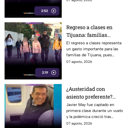
07 agosto, 2026
preocupación
buscadoras en Baja California.
2:52
Regreso a clases en
Tijuana: familias
podrían gastar hasta 5
El regreso a clases representa
un gasto importante para las
mil pesos en uniformes
familias de Tijuana, pues
y calzado
uniformes y calzado pueden
07 agosto, 2026
alcanzar los 5 mil pesos.
2:19
¿Austeridad con
asiento preferente?
Captan a Javier May
Javier May fue captado en
primera clase durante un vuelo
sonriente en primera
y la polémica creció tras
clase y Morena le “jala
imágenes de un presunto reloj
07 agosto, 2026
las orejas”