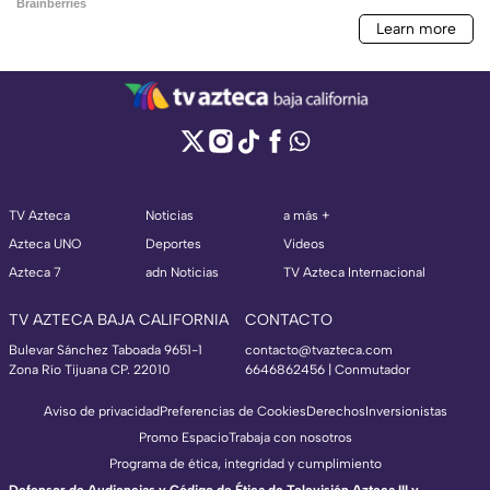
TV Azteca
Noticias
a más +
Azteca UNO
Deportes
Videos
Azteca 7
adn Noticias
TV Azteca Internacional
TV AZTECA BAJA CALIFORNIA
CONTACTO
Bulevar Sánchez Taboada 9651-1
contacto@tvazteca.com
Zona Río Tijuana CP. 22010
6646862456 | Conmutador
Aviso de privacidad
Preferencias de Cookies
Derechos
Inversionistas
Promo Espacio
Trabaja con nosotros
Programa de ética, integridad y cumplimiento