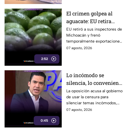
35°C.
El crimen golpea al
aguacate: EU retira
inspectores y suspende
EU retiró a sus inspectores de
Michoacán y frenó
temporalmente
temporalmente exportaciones
exportaciones
de aguacate ante la
07 agosto, 2026
inseguridad y el cobro de piso.
2:52
Lo incómodo se
silencia, lo conveniente
se exhibe: oposición
La oposición acusa al gobierno
de usar la censura para
acusa al gobierno
silenciar temas incómodos,
mientras da reflectores a
07 agosto, 2026
casos contra sus adversarios.
0:45