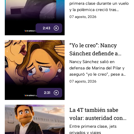
primera clase durante un vuelo
sonriente en primera
y la polémica creció tras
clase y Morena le “jala
imágenes de un presunto reloj
07 agosto, 2026
las orejas”
de lujo. Morena reaccionó al
2:43
caso.
“Yo le creo”: Nancy
Sánchez defiende a
Marina del Pilar como
Nancy Sánchez salió en
defensa de Marina del Pilar y
si fuera su hija pese a
aseguró “yo le creo”, pese a
polémicas
los audios filtrados y las
07 agosto, 2026
polémicas que rodean a la
2:31
gobernadora.
La 4T también sabe
volar: austeridad con
sabor a primera clase
Entre primera clase, jets
privados y viajes