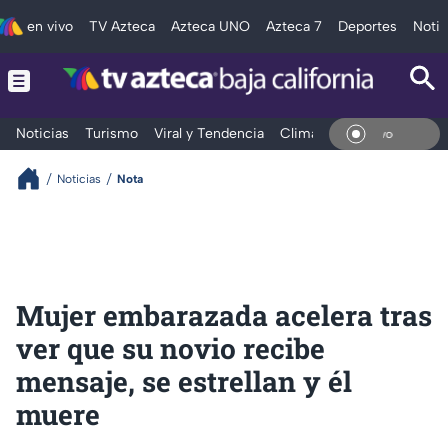
en vivo
TV Azteca
Azteca UNO
Azteca 7
Deportes
Notic
Noticias
Turismo
Viral y Tendencia
Clima
Deportes
Espec
En Vi
Noticias
Nota
Mujer embarazada acelera tras
ver que su novio recibe
mensaje, se estrellan y él
muere