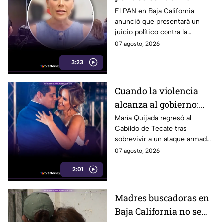
del Pilar y la fiscal de
El PAN en Baja California
anunció que presentará un
Baja California
juicio político contra la
gobernadora y la fiscal del
07 agosto, 2026
estado, tras el caso de Pedro
3:23
Ariel Mendívil.
Cuando la violencia
alcanza al gobierno:
regidora de Tecate
María Quijada regresó al
Cabildo de Tecate tras
vuelve al Cabildo tras
sobrevivir a un ataque armado
sobrevivir a un ataque
en el que murió su esposo y
07 agosto, 2026
armado
habló por primera vez desde el
2:01
atentado.
Madres buscadoras en
Baja California no se