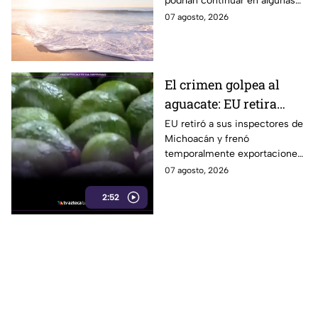
podrían continuar en algunas
continuarán durante el
zonas durante el fin de
07 agosto, 2026
fin de semana
semana, mientras también se
prevén temperaturas de hasta
35°C.
El crimen golpea al
aguacate: EU retira
inspectores y suspende
EU retiró a sus inspectores de
Michoacán y frenó
temporalmente
temporalmente exportaciones
exportaciones
de aguacate ante la
07 agosto, 2026
inseguridad y el cobro de piso.
2:52