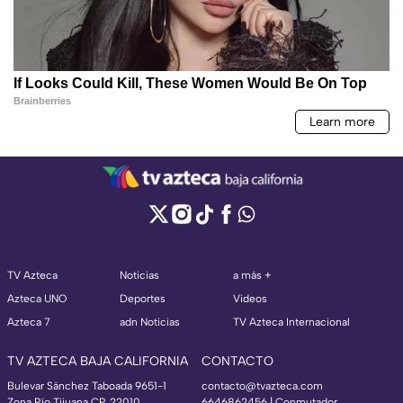
TV Azteca
Noticias
a más +
Azteca UNO
Deportes
Videos
Azteca 7
adn Noticias
TV Azteca Internacional
TV AZTECA BAJA CALIFORNIA
CONTACTO
Bulevar Sánchez Taboada 9651-1
contacto@tvazteca.com
Zona Río Tijuana CP. 22010
6646862456 | Conmutador