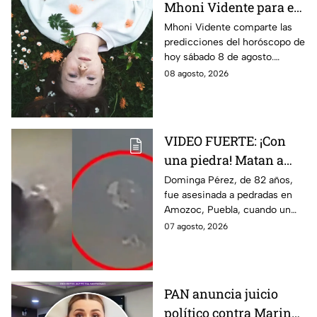
Mhoni Vidente para el
sábado 8 de agosto
Mhoni Vidente comparte las
predicciones del horóscopo de
¡Cierre de ciclo!
hoy sábado 8 de agosto.
Descubre qué signos vivirán
08 agosto, 2026
cierres de ciclo y cambios.
¿Estás listo?
VIDEO FUERTE: ¡Con
una piedra! Matan a
vendedora de cemitas
Dominga Pérez, de 82 años,
fue asesinada a pedradas en
de 82 años mientras iba
Amozoc, Puebla, cuando un
a su casa
sujeto le robó los 90 pesos
07 agosto, 2026
que ganó vendiendo cemitas.
PAN anuncia juicio
político contra Marina