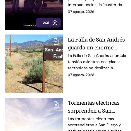
internacionales, la “austeridad”
de la 4T parece tener una
07 agosto, 2026
peculiar forma de hacer
2:31
maletas.
La Falla de San Andrés
guarda un enorme
peligro: estos datos
La Falla de San Andrés acumula
tensión mientras dos placas
explican el temor
tectónicas se deslizan a
científico
centímetros por año. Estos
07 agosto, 2026
datos explican por qué
preocupa a los científicos.
Tormentas eléctricas
sorprenden a San
Diego; autoridades
Las tormentas eléctricas
sorprendieron a San Diego y
advierten que