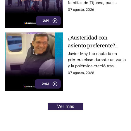
familias de Tijuana, pues
y calzado
uniformes y calzado pueden
07 agosto, 2026
alcanzar los 5 mil pesos.
2:19
¿Austeridad con
asiento preferente?
Captan a Javier May
Javier May fue captado en
primera clase durante un vuelo
sonriente en primera
y la polémica creció tras
clase y Morena le “jala
imágenes de un presunto reloj
07 agosto, 2026
las orejas”
de lujo. Morena reaccionó al
2:43
caso.
Ver más