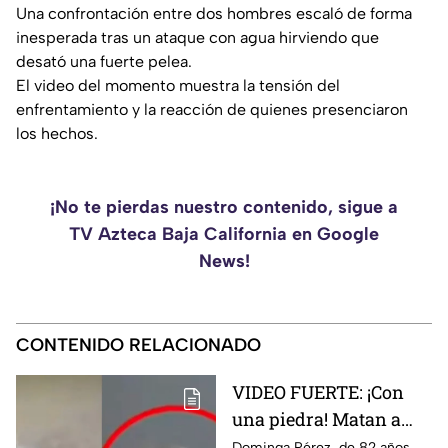
Una confrontación entre dos hombres escaló de forma
inesperada tras un ataque con agua hirviendo que
desató una fuerte pelea.
El video del momento muestra la tensión del
enfrentamiento y la reacción de quienes presenciaron
los hechos.
¡No te pierdas nuestro contenido, sigue a
TV Azteca Baja California en Google
News!
CONTENIDO RELACIONADO
VIDEO FUERTE: ¡Con
una piedra! Matan a
vendedora de cemitas
Dominga Pérez, de 82 años,