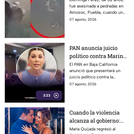
fue asesinada a pedradas en
de 82 años mientras iba
Amozoc, Puebla, cuando un
a su casa
sujeto le robó los 90 pesos
07 agosto, 2026
que ganó vendiendo cemitas.
PAN anuncia juicio
político contra Marina
del Pilar y la fiscal de
El PAN en Baja California
anunció que presentará un
Baja California
juicio político contra la
gobernadora y la fiscal del
07 agosto, 2026
estado, tras el caso de Pedro
3:23
Ariel Mendívil.
Cuando la violencia
alcanza al gobierno:
regidora de Tecate
María Quijada regresó al