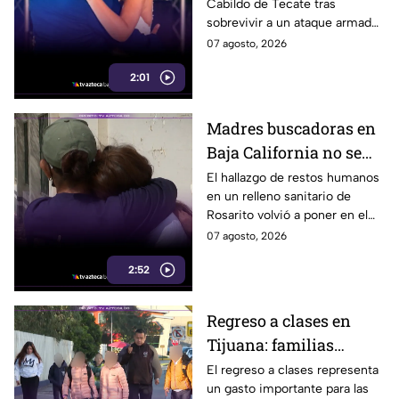
Cabildo de Tecate tras
vuelve al Cabildo tras
sobrevivir a un ataque armado
sobrevivir a un ataque
en el que murió su esposo y
07 agosto, 2026
armado
habló por primera vez desde el
2:01
atentado.
Madres buscadoras en
Baja California no se
detienen: hallazgo de
El hallazgo de restos humanos
en un relleno sanitario de
restos humanos
Rosarito volvió a poner en el
reaviva la
centro la labor de las madres
07 agosto, 2026
preocupación
buscadoras en Baja California.
2:52
Regreso a clases en
Tijuana: familias
podrían gastar hasta 5
El regreso a clases representa
un gasto importante para las
mil pesos en uniformes