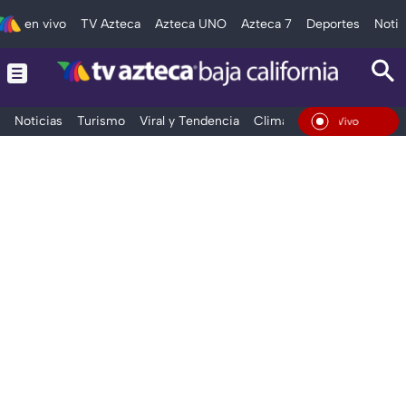
en vivo
TV Azteca
Azteca UNO
Azteca 7
Deportes
Notic
Noticias
Turismo
Viral y Tendencia
Clima
Deportes
Espec
En Vivo