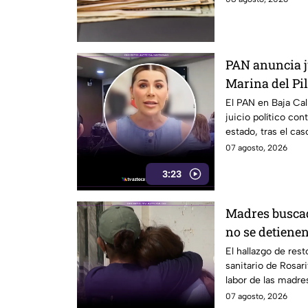
PAN anuncia ju
Marina del Pila
California
El PAN en Baja Cal
juicio político cont
estado, tras el cas
07 agosto, 2026
3:23
Madres buscad
no se detienen
humanos reav
El hallazgo de res
sanitario de Rosari
labor de las madre
07 agosto, 2026