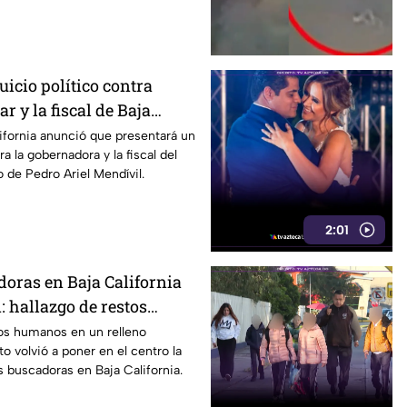
icio político contra
r y la fiscal de Baja
ifornia anunció que presentará un
ra la gobernadora y la fiscal del
o de Pedro Ariel Mendívil.
2:01
oras en Baja California
: hallazgo de restos
iva la preocupación
tos humanos en un relleno
to volvió a poner en el centro la
s buscadoras en Baja California.