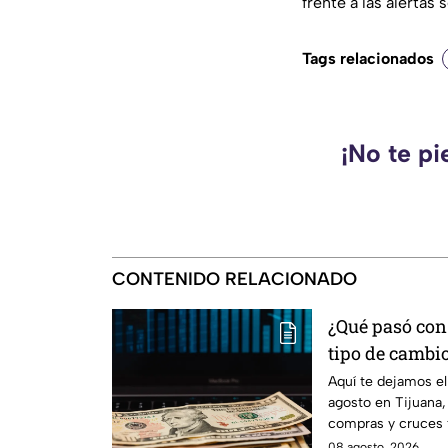
frente a las alertas 
Tags relacionados
¡No te pi
CONTENIDO RELACIONADO
¿Qué pasó con 
tipo de cambi
en Tijuana
Aquí te dejamos el
agosto en Tijuana,
compras y cruces 
actualizada.
08 agosto, 2026