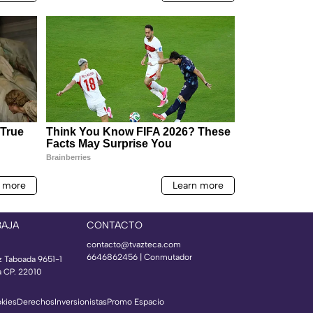
BAJA
CONTACTO
contacto@tvazteca.com
6646862456 | Conmutador
z Taboada 9651-1
a CP. 22010
okies
Derechos
Inversionistas
Promo Espacio