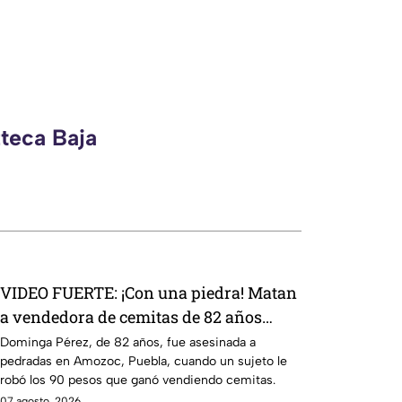
zteca Baja
VIDEO FUERTE: ¡Con una piedra! Matan
a vendedora de cemitas de 82 años
mientras iba a su casa
Dominga Pérez, de 82 años, fue asesinada a
pedradas en Amozoc, Puebla, cuando un sujeto le
robó los 90 pesos que ganó vendiendo cemitas.
07 agosto, 2026