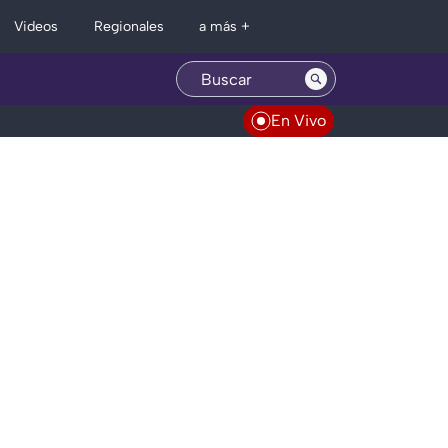
Regionales
Videos
a más +
En Vivo