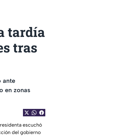
a tardía
s tras
o ante
yo en zonas
 presidenta escuchó
cción del gobierno