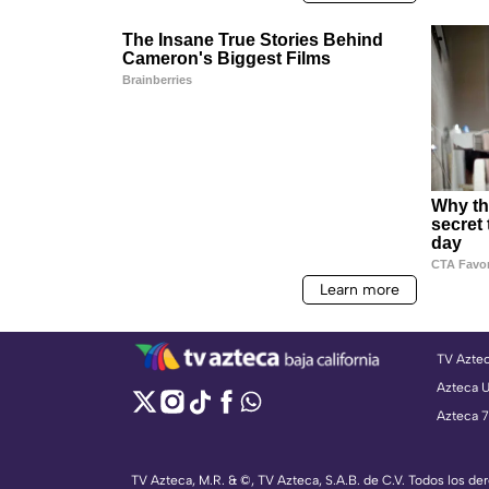
TV Azte
Azteca 
Azteca 7
TV Azteca, M.R. & ©, TV Azteca, S.A.B. de C.V. Todos los d