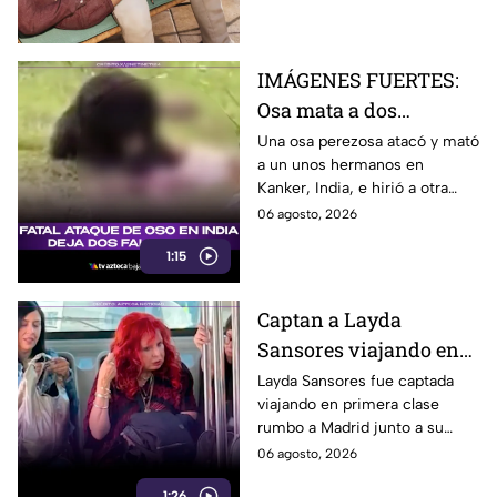
cuándo llegará a YouTube.
IMÁGENES FUERTES:
Osa mata a dos
hermanos y hiere a una
Una osa perezosa atacó y mató
a un unos hermanos en
más en distrito en
Kanker, India, e hirió a otra
pleno parque
mujer, tras la muerte de una
06 agosto, 2026
de sus crías un día antes.
1:15
Captan a Layda
Sansores viajando en
primera clase rumbo a
Layda Sansores fue captada
viajando en primera clase
Madrid junto a su
rumbo a Madrid junto a su
hermana
hermana, quien se desempeña
06 agosto, 2026
como directora del DIF estatal
1:26