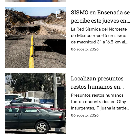
SISMO en Ensenada se
percibe este jueves en
Valle de la Trinidad
La Red Sísmica del Noroeste
de México reportó un sismo
de magnitud 3.1 a 16.5 km al
norte de Valle de la Trinidad,
06 agosto, 2026
en Ensenada, Baja California;
no hay reportes de daños.
Localizan presuntos
restos humanos en
vivienda de Otay
Presuntos restos humanos
fueron encontrados en Otay
Insurgentes en Tijuana
Insurgentes, Tijuana la tarde
de este jueves; siguen las
06 agosto, 2026
investigaciones.