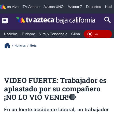
en vivo
TV Azteca
Azteca UNO
Azteca 7
Deportes
Notic
Noticias
Turismo
Viral y Tendencia
Clima
Deportes
Espec
En Viv
Noticias
Nota
VIDEO FUERTE: Trabajador es
aplastado por su compañero
¡NO LO VIÓ VENIR!🔴
En un fuerte accidente laboral, un trabajador