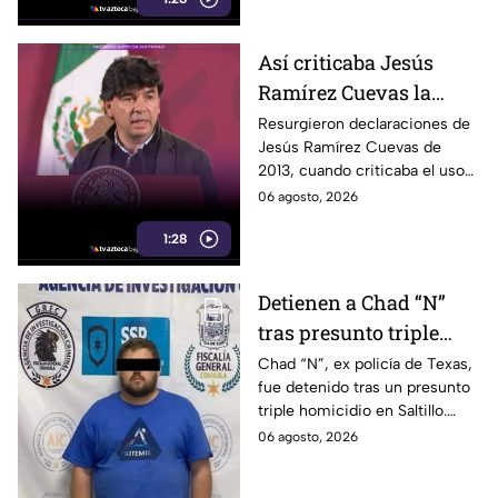
de Campeche.
Así criticaba Jesús
Ramírez Cuevas la
censura a los medios
Resurgieron declaraciones de
Jesús Ramírez Cuevas de
antes de llegar al
2013, cuando criticaba el uso
gobierno
de la publicidad oficial para
06 agosto, 2026
presuntamente censurar a los
1:28
medios de comunicación.
Detienen a Chad “N”
tras presunto triple
homicidio e intento de
Chad “N”, ex policía de Texas,
fue detenido tras un presunto
llevarse a su hijo a
triple homicidio en Saltillo.
Estados Unidos
También habría intentado
06 agosto, 2026
llevarse a su hijo rumbo a
Estados Unidos.