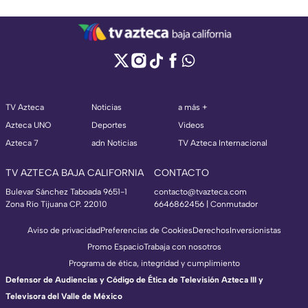
TV Azteca
Noticias
a más +
Azteca UNO
Deportes
Videos
Azteca 7
adn Noticias
TV Azteca Internacional
TV AZTECA BAJA CALIFORNIA
CONTACTO
Bulevar Sánchez Taboada 9651-1
contacto@tvazteca.com
Zona Río Tijuana CP. 22010
6646862456 | Conmutador
Aviso de privacidad
Preferencias de Cookies
Derechos
Inversionistas
Promo Espacio
Trabaja con nosotros
Programa de ética, integridad y cumplimiento
Defensor de Audiencias y Código de Ética de Televisión Azteca III y
Televisora del Valle de México