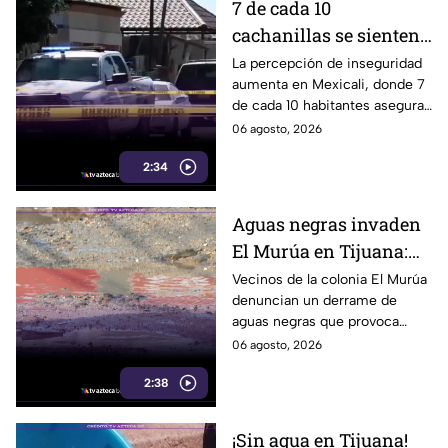
7 de cada 10
cachanillas se sienten
inseguros en Mexicali
La percepción de inseguridad
aumenta en Mexicali, donde 7
de cada 10 habitantes aseguran
sentirse inseguros al vivir en la
06 agosto, 2026
ciudad. Te informamos.
2:34
Aguas negras invaden
El Murúa en Tijuana:
vecinos viven entre
Vecinos de la colonia El Murúa
denuncian un derrame de
malos olores y riesgos
aguas negras que provoca
malos olores,
06 agosto, 2026
encharcamientos y riesgo
2:38
sanitario. Aquí te informamos.
¡Sin agua en Tijuana!