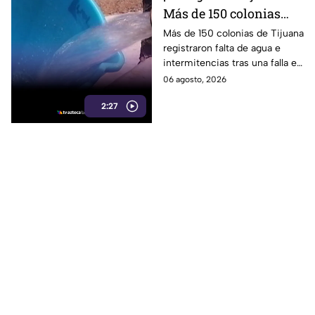
Más de 150 colonias
enfrentan cortes tras
Más de 150 colonias de Tijuana
registraron falta de agua e
falla en sistema de
intermitencias tras una falla en
bombeo
el sistema de bombeo.
06 agosto, 2026
2:27