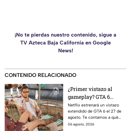
¡No te pierdas nuestro contenido, sigue a
TV Azteca Baja California en Google
News!
CONTENIDO RELACIONADO
¿Primer vistazo al
gameplay? GTA 6
prepara un nuevo
Netflix estrenará un vistazo
extendido de GTA 6 el 27 de
tráiler extendido para
agosto. Te contamos a qué
sus fans en Netflix
hora verlo en Baja California,
06 agosto, 2026
qué se espera del avance y