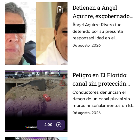
Detienen a Ángel
Aguirre, exgobernador
de Guerrero, por
Ángel Aguirre Rivero fue
detenido por su presunta
presunto ocultamiento
responsabilidad en el
de pruebas en caso
ocultamiento de evidencias
06 agosto, 2026
Ayotzinapa
del caso Ayotzinapa, según
informó la FGR.
Peligro en El Florido:
canal sin protección
provoca accidentes en
Conductores denuncian el
riesgo de un canal pluvial sin
Parque Industrial de
muros ni señalamientos en El
Tijuana
Florido, Tijuana, donde ya
06 agosto, 2026
habría accidentes. Aquí te
2:00
informamos.