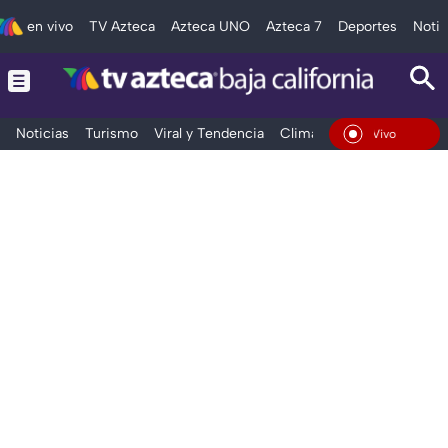
en vivo
TV Azteca
Azteca UNO
Azteca 7
Deportes
Notic
Noticias
Turismo
Viral y Tendencia
Clima
Deportes
Espec
En Vivo