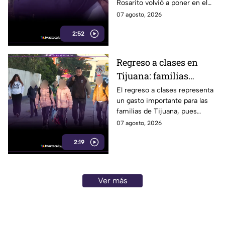
Rosarito volvió a poner en el
reaviva la
centro la labor de las madres
07 agosto, 2026
preocupación
buscadoras en Baja California.
2:52
Regreso a clases en
Tijuana: familias
podrían gastar hasta 5
El regreso a clases representa
un gasto importante para las
mil pesos en uniformes
familias de Tijuana, pues
y calzado
uniformes y calzado pueden
07 agosto, 2026
alcanzar los 5 mil pesos.
2:19
Ver más