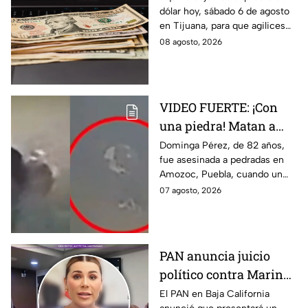
dólar hoy, sábado 6 de agosto
agosto en Tijuana
en Tijuana, para que agilices
tus cambios, compras y
08 agosto, 2026
cruces fronterizos con
información actualizada.
VIDEO FUERTE: ¡Con
una piedra! Matan a
vendedora de cemitas
Dominga Pérez, de 82 años,
fue asesinada a pedradas en
de 82 años mientras iba
Amozoc, Puebla, cuando un
a su casa
sujeto le robó los 90 pesos
07 agosto, 2026
que ganó vendiendo cemitas.
PAN anuncia juicio
político contra Marina
del Pilar y la fiscal de
El PAN en Baja California