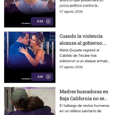
anunció que presentará un
Baja California
juicio político contra la
gobernadora y la fiscal del
07 agosto, 2026
estado, tras el caso de Pedro
3:23
Ariel Mendívil.
Cuando la violencia
alcanza al gobierno:
regidora de Tecate
María Quijada regresó al
Cabildo de Tecate tras
vuelve al Cabildo tras
sobrevivir a un ataque armado
sobrevivir a un ataque
en el que murió su esposo y
07 agosto, 2026
armado
habló por primera vez desde el
2:01
atentado.
Madres buscadoras en
Baja California no se
detienen: hallazgo de
El hallazgo de restos humanos
en un relleno sanitario de
restos humanos