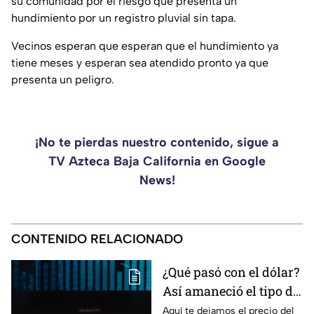
su comunidad por el riesgo que presenta un
hundimiento por un registro pluvial sin tapa.
Vecinos esperan que esperan que el hundimiento ya
tiene meses y esperan sea atendido pronto ya que
presenta un peligro.
¡No te pierdas nuestro contenido, sigue a
TV Azteca Baja California en Google
News!
CONTENIDO RELACIONADO
¿Qué pasó con el dólar?
Así amaneció el tipo de
cambio hoy sábado 8 de
Aquí te dejamos el precio del