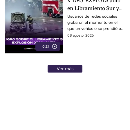
VIDEO: EXPLOTA auto
en Libramiento Sur y
ocasiona fuerte tráfico
Usuarios de redes sociales
grabaron el momento en el
en Tijuana este sábado;
que un vehículo se prendió en
cerca de 5 y 10
llamas sobre el Libramiento, lo
08 agosto, 2026
que ocasionó tráfico pesado
0:21
en esa parte de Tijuana.
Ver más