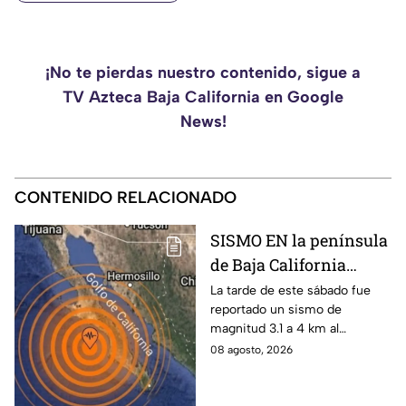
¡No te pierdas nuestro contenido, sigue a
TV Azteca Baja California en Google
News!
CONTENIDO RELACIONADO
SISMO EN la península
de Baja California
sacude San José del
La tarde de este sábado fue
reportado un sismo de
Cabo
magnitud 3.1 a 4 km al
noroeste de San José del
08 agosto, 2026
Cabo, Baja California Sur; no
hay afectaciones.