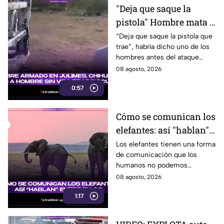
"Deja que saque la
pistola" Hombre mata a
padre y hiere a su hijo
“Deja que saque la pistola que
trae”, habría dicho uno de los
por supuestamente
hombres antes del ataque
invadir un camino
armado en Julimes, Chihuahua
08 agosto, 2026
que mató a Armando Ordóñez.
0:57
Cómo se comunican los
elefantes: así "hablan"
entre ellos
Los elefantes tienen una forma
de comunicación que los
humanos no podemos
escuchar, ellos “hablan” de una
08 agosto, 2026
forma muy diferente, así que
1:17
te invitamos a ver el video.