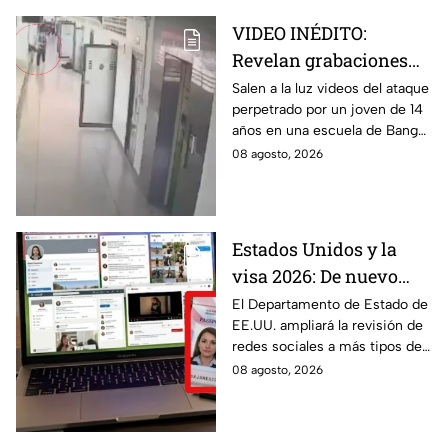
VIDEO INÉDITO:
Revelan grabaciones
del tiroteo escolar que
Salen a la luz videos del ataque
perpetrado por un joven de 14
dejó múltiples víctimas
años en una escuela de Bang
Kruai, Tailandia. El saldo es de
08 agosto, 2026
múltiples víctimas y heridos.
Estados Unidos y la
visa 2026: De nuevo
revisarán las redes
El Departamento de Estado de
EE.UU. ampliará la revisión de
sociales de mexicanos
redes sociales a más tipos de
que viaje a este país
visa, incluyendo a mexicanos
08 agosto, 2026
que viajan por negocios.