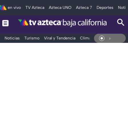
en vivo
TV Azteca
Azteca UNO
Azteca 7
Deportes
Notic
Noticias
Turismo
Viral y Tendencia
Clima
Deportes
Espec
En Vi