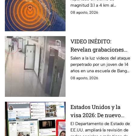
Cabo
magnitud 3.1 a 4 km al
noroeste de San José del
08 agosto, 2026
Cabo, Baja California Sur; no
hay afectaciones.
VIDEO INÉDITO:
Revelan grabaciones
del tiroteo escolar que
Salen a la luz videos del ataque
perpetrado por un joven de 14
dejó múltiples víctimas
años en una escuela de Bang
Kruai, Tailandia. El saldo es de
08 agosto, 2026
múltiples víctimas y heridos.
Estados Unidos y la
visa 2026: De nuevo
revisarán las redes
El Departamento de Estado de
EE.UU. ampliará la revisión de
sociales de mexicanos