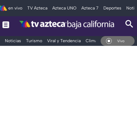
en vivo
TV Azteca
Azteca UNO
Azteca 7
Deportes
Notic
Noticias
Turismo
Viral y Tendencia
Clima
Deportes
Espec
En Vivo