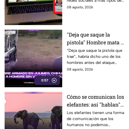
redes sociales a más tipos de
que viaje a este país
visa, incluyendo a mexicanos
08 agosto, 2026
que viajan por negocios.
"Deja que saque la
pistola" Hombre mata a
padre y hiere a su hijo
“Deja que saque la pistola que
trae”, habría dicho uno de los
por supuestamente
hombres antes del ataque
invadir un camino
armado en Julimes, Chihuahua
08 agosto, 2026
que mató a Armando Ordóñez.
0:57
Cómo se comunican los
elefantes: así "hablan"
entre ellos
Los elefantes tienen una forma
de comunicación que los
humanos no podemos