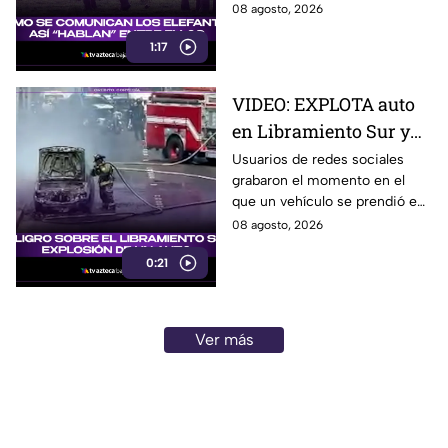
escuchar, ellos “hablan” de una
08 agosto, 2026
forma muy diferente, así que
1:17
te invitamos a ver el video.
VIDEO: EXPLOTA auto
en Libramiento Sur y
ocasiona fuerte tráfico
Usuarios de redes sociales
grabaron el momento en el
en Tijuana este sábado;
que un vehículo se prendió en
cerca de 5 y 10
llamas sobre el Libramiento, lo
08 agosto, 2026
que ocasionó tráfico pesado
0:21
en esa parte de Tijuana.
Ver más