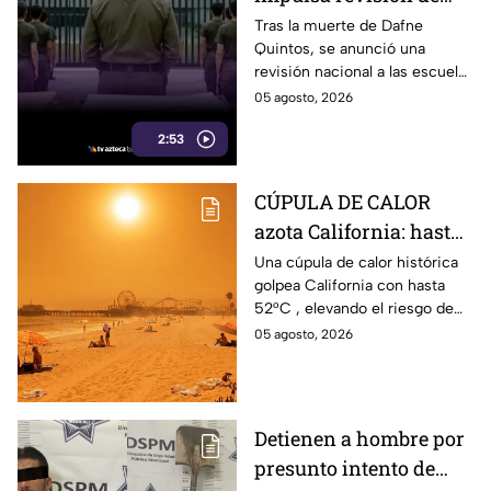
escuelas militarizadas;
Tras la muerte de Dafne
Quintos, se anunció una
padres en Tijuana
revisión nacional a las escuelas
exigen supervisión
militarizadas; en Tijuana
05 agosto, 2026
padres también solicitan
2:53
inspecciones.
CÚPULA DE CALOR
azota California: hasta
52°C en estas zonas ⚠️
Una cúpula de calor histórica
golpea California con hasta
52°C , elevando el riesgo de
incendios, así que tomas
05 agosto, 2026
precauciones con esta ola.
Detienen a hombre por
presunto intento de