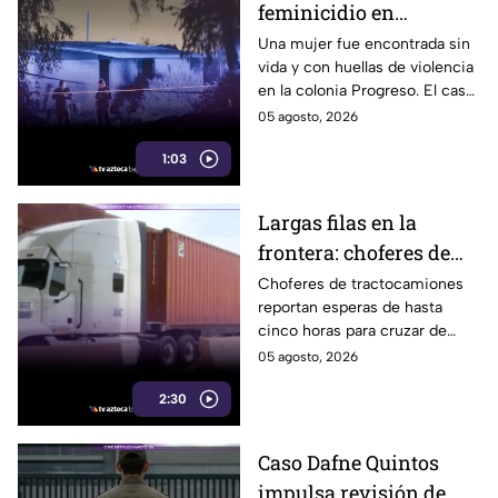
feminicidio en
Mexicali; hallan a una
Una mujer fue encontrada sin
vida y con huellas de violencia
mujer sin vida con
en la colonia Progreso. El caso
huellas de violencia
es investigado como un
05 agosto, 2026
posible feminicidio y no hay
1:03
detenidos.
Largas filas en la
frontera: choferes de
carga esperan hasta
Choferes de tractocamiones
reportan esperas de hasta
cinco horas para
cinco horas para cruzar de
cruzar a EE. UU.
Tijuana a Estados Unidos y
05 agosto, 2026
piden reforzar las medidas de
2:30
movilidad en la frontera.
Caso Dafne Quintos
impulsa revisión de