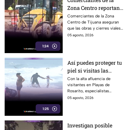
Comerciantes de la
Zona Centro reportan
caída de hasta 40% por
Comerciantes de la Zona
Centro de Tijuana aseguran
obras en avenida
que las obras y cierres viales
Revolución
en la avenida Revolución han
05 agosto, 2026
reducido hasta 40% la
1:24
afluencia de clientes.
Así puedes proteger tu
piel si visitas las
playas de Rosarito
Con la alta afluencia de
visitantes en Playas de
durante el verano
Rosarito, especialistas
recomiendan reaplicar
05 agosto, 2026
protector solar cada dos horas
1:25
y utilizar uno con FPS 30 o
superior.
Investigan posible