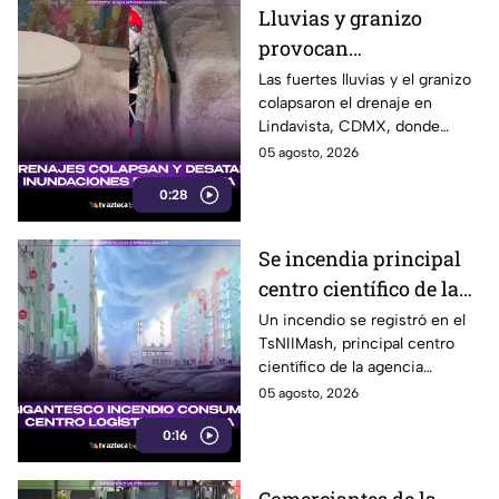
Lluvias y granizo
provocan
inundaciones en
Las fuertes lluvias y el granizo
colapsaron el drenaje en
Lindavista; agua brota
Lindavista, CDMX, donde
de los escusados
vecinos reportaron
05 agosto, 2026
inundaciones y agua saliendo
0:28
por los escusados.
Se incendia principal
centro científico de la
agencia espacial rusa
Un incendio se registró en el
TsNIIMash, principal centro
Roscosmos
científico de la agencia
espacial rusa Roscosmos. El
05 agosto, 2026
humo fue visible a varios
0:16
kilómetros.