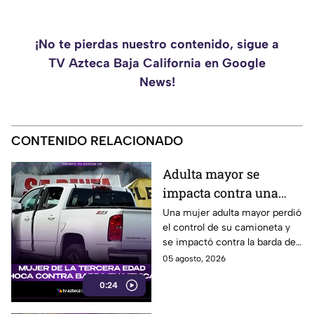
¡No te pierdas nuestro contenido, sigue a
TV Azteca Baja California en Google
News!
CONTENIDO RELACIONADO
Adulta mayor se
impacta contra una
barda tras perder el
Una mujer adulta mayor perdió
el control de su camioneta y
control de su
se impactó contra la barda de
camioneta en Mexicali
un predio en el cruce de las
05 agosto, 2026
calzadas Independencia y
0:24
López Mateos, en Mexicali.