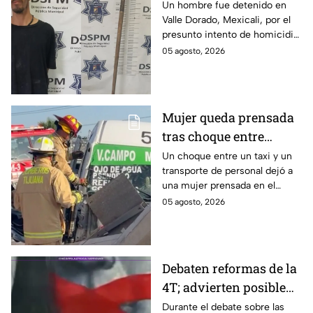
homicidio con una pala
Un hombre fue detenido en
Valle Dorado, Mexicali, por el
en Mexicali; habría
presunto intento de homicidio
atacado a otro mientras
de otro con una pala. La
05 agosto, 2026
dormía
víctima sufrió lesiones en la
cabeza y el cuerpo.
Mujer queda prensada
tras choque entre
transporte público y de
Un choque entre un taxi y un
transporte de personal dejó a
personal en Tijuana
una mujer prensada en el
bulevar Insurgentes, a la altura
05 agosto, 2026
de Macroplaza, en Tijuana.
Debaten reformas de la
4T; advierten posible
control sobre la
Durante el debate sobre las