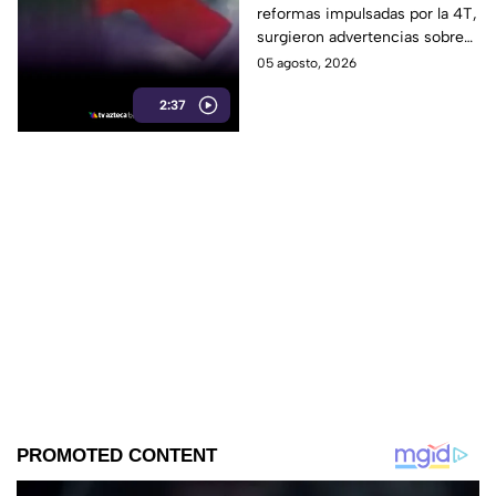
reformas impulsadas por la 4T,
información y voces
surgieron advertencias sobre
críticas
un posible impacto en la
05 agosto, 2026
libertad de expresión y el
2:37
acceso a la información.