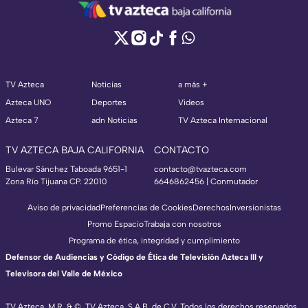
TV Azteca
Noticias
a más +
Azteca UNO
Deportes
Videos
Azteca 7
adn Noticias
TV Azteca Internacional
TV AZTECA BAJA CALIFORNIA
CONTACTO
Bulevar Sánchez Taboada 9651-1
contacto@tvazteca.com
Zona Río Tijuana CP. 22010
6646862456 | Conmutador
Aviso de privacidad
Preferencias de Cookies
Derechos
Inversionistas
Promo Espacio
Trabaja con nosotros
Programa de ética, integridad y cumplimiento
Defensor de Audiencias y Código de Ética de Televisión Azteca III y
Televisora del Valle de México
TV Azteca, M.R. & ©, TV Azteca, S.A.B. de C.V. Todos los derechos reservados,