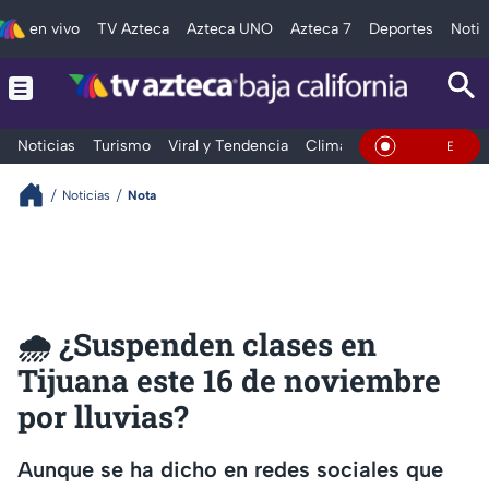
en vivo
TV Azteca
Azteca UNO
Azteca 7
Deportes
Notic
Noticias
Turismo
Viral y Tendencia
Clima
Deportes
Espec
En Vivo
Noticias
Nota
🌧️ ¿Suspenden clases en
Tijuana este 16 de noviembre
por lluvias?
Aunque se ha dicho en redes sociales que