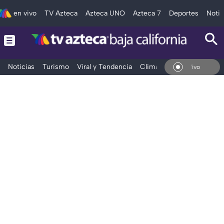
en vivo
TV Azteca
Azteca UNO
Azteca 7
Deportes
Notic
Noticias
Turismo
Viral y Tendencia
Clima
Deportes
Espec
En Vivo