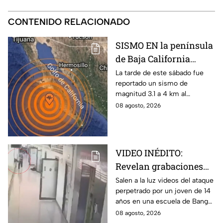
CONTENIDO RELACIONADO
SISMO EN la península
de Baja California
sacude San José del
La tarde de este sábado fue
reportado un sismo de
Cabo
magnitud 3.1 a 4 km al
noroeste de San José del
08 agosto, 2026
Cabo, Baja California Sur; no
hay afectaciones.
VIDEO INÉDITO:
Revelan grabaciones
del tiroteo escolar que
Salen a la luz videos del ataque
perpetrado por un joven de 14
dejó múltiples víctimas
años en una escuela de Bang
Kruai, Tailandia. El saldo es de
08 agosto, 2026
múltiples víctimas y heridos.