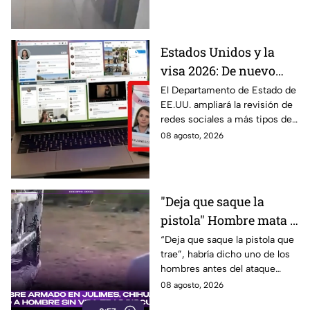
Estados Unidos y la
visa 2026: De nuevo
revisarán las redes
El Departamento de Estado de
EE.UU. ampliará la revisión de
sociales de mexicanos
redes sociales a más tipos de
que viaje a este país
visa, incluyendo a mexicanos
08 agosto, 2026
que viajan por negocios.
"Deja que saque la
pistola" Hombre mata a
padre y hiere a su hijo
“Deja que saque la pistola que
trae”, habría dicho uno de los
por supuestamente
hombres antes del ataque
invadir un camino
armado en Julimes, Chihuahua
08 agosto, 2026
que mató a Armando Ordóñez.