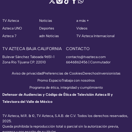
TV Azteca
Noticias
a más +
Azteca UNO
Deportes
Videos
Azteca 7
adn Noticias
TV Azteca Internacional
TV AZTECA BAJA CALIFORNIA
CONTACTO
Bulevar Sánchez Taboada 9651-1
contacto@tvazteca.com
Zona Río Tijuana CP. 22010
6646862456 | Conmutador
Aviso de privacidad
Preferencias de Cookies
Derechos
Inversionistas
Promo Espacio
Trabaja con nosotros
Programa de ética, integridad y cumplimiento
Defensor de Audiencias y Código de Ética de Televisión Azteca III y
Televisora del Valle de México
TV Azteca, M.R. & ©, TV Azteca, S.A.B. de C.V. Todos los derechos reservados,
2025.
Queda prohibida la reproducción total o parcial sin la autorización previa,
expresa y por escrito de su titular.