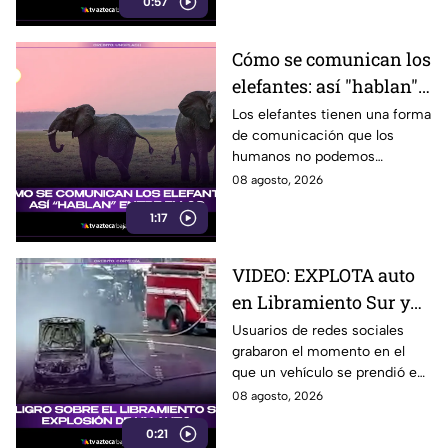
0:57
Cómo se comunican los
elefantes: así "hablan"
entre ellos
Los elefantes tienen una forma
de comunicación que los
humanos no podemos
escuchar, ellos “hablan” de una
08 agosto, 2026
forma muy diferente, así que
1:17
te invitamos a ver el video.
VIDEO: EXPLOTA auto
en Libramiento Sur y
ocasiona fuerte tráfico
Usuarios de redes sociales
grabaron el momento en el
en Tijuana este sábado;
que un vehículo se prendió en
cerca de 5 y 10
llamas sobre el Libramiento, lo
08 agosto, 2026
que ocasionó tráfico pesado
0:21
en esa parte de Tijuana.