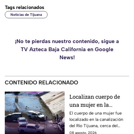
Tags relacionados
Noticias de Tijuana
¡No te pierdas nuestro contenido, sigue a
TV Azteca Baja California en Google
News!
CONTENIDO RELACIONADO
Localizan cuerpo de
una mujer en la
canalización del Río
El cuerpo de una mujer fue
localizado en la canalización
Tijuana; presentaba
del Río Tijuana, cerca del
quemaduras
cruce fronterizo, durante la
08 agosto, 2026