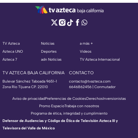
TV Azteca
Noticias
a más +
Azteca UNO
Deportes
Videos
Azteca 7
adn Noticias
TV Azteca Internacional
TV AZTECA BAJA CALIFORNIA
CONTACTO
Bulevar Sánchez Taboada 9651-1
contacto@tvazteca.com
Zona Río Tijuana CP. 22010
6646862456 | Conmutador
Aviso de privacidad
Preferencias de Cookies
Derechos
Inversionistas
Promo Espacio
Trabaja con nosotros
Programa de ética, integridad y cumplimiento
Defensor de Audiencias y Código de Ética de Televisión Azteca III y
Televisora del Valle de México