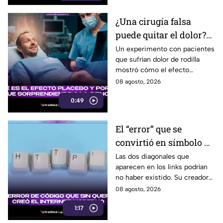
adivinación.
¿Una cirugía falsa
puede quitar el dolor?
El sorprendente
Un experimento con pacientes
que sufrían dolor de rodilla
experimento que reveló
mostró cómo el efecto
el poder del placebo
placebo puede provocar
08 agosto, 2026
mejoras reales, incluso sin una
0:49
cirugía efectiva.
El “error” que se
convirtió en símbolo de
internet: así llegaron
Las dos diagonales que
aparecen en los links podrían
las dos diagonales de
no haber existido. Su creador
cada link
reconoció que fueron
08 agosto, 2026
innecesarias, pero terminaron
1:17
convirtiéndose en un símbolo
de internet.