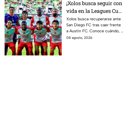
¡Xolos busca seguir con
vida en la Leagues Cup!
Así será su duelo ante
Xolos busca recuperarse ante
San Diego FC tras caer frente
San Diego FC
a Austin FC. Conoce cuándo, a
qué hora y dónde ver el partido
08 agosto, 2026
de la Leagues Cup 2026.