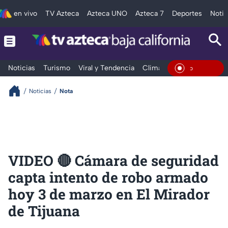
en vivo
TV Azteca
Azteca UNO
Azteca 7
Deportes
Notic
Noticias
Turismo
Viral y Tendencia
Clima
Deportes
Espec
En Vivo
Noticias
Nota
VIDEO 🔴 Cámara de seguridad
capta intento de robo armado
hoy 3 de marzo en El Mirador
de Tijuana