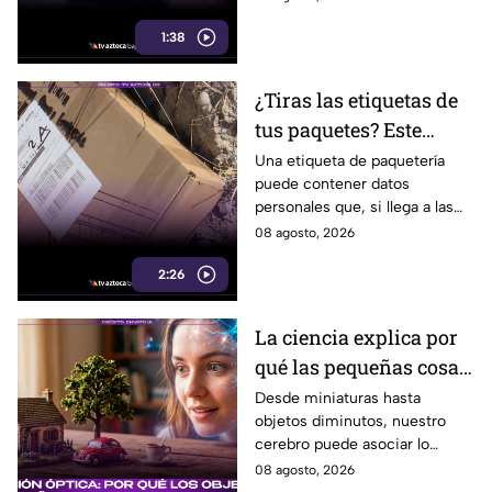
mañana del viernes 7 de
1:38
agosto.
¿Tiras las etiquetas de
tus paquetes? Este
pequeño descuido
Una etiqueta de paquetería
puede contener datos
podría ponerte en
personales que, si llega a las
riesgo en Tijuana
manos equivocadas, podrían
08 agosto, 2026
utilizarse para cometer fraude,
2:26
extorsión o robo de identidad.
La ciencia explica por
qué las pequeñas cosas
nos parecen tan
Desde miniaturas hasta
objetos diminutos, nuestro
adorables
cerebro puede asociar lo
pequeño con ternura,
08 agosto, 2026
seguridad y placer. Esta es la