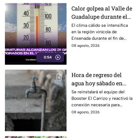
Calor golpea al Valle de
Guadalupe durante el
fin de semana 🥵
El clima cálido se intensifica
en la región vinícola de
Ensenada durante el fin de
semana. Toma precauciones
08 agosto, 2026
ante las elevadas temperaturas
0:54
estivales.
Hora de regreso del
agua hoy sábado en
Tijuana tras el corte de
Se reinstalará el equipo del
Booster El Carrizo y reactivó la
las 150 colonias
conexión necesaria para
normalizar el agua en Tijuana
08 agosto, 2026
tras el corte en las 150
colonias.