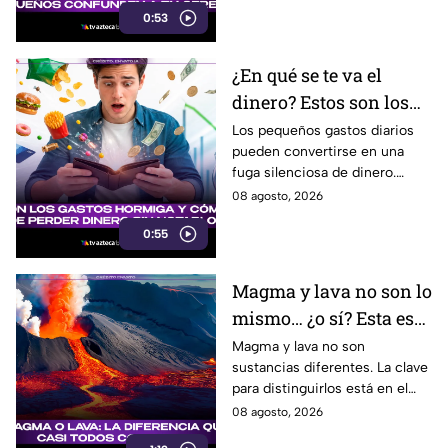
0:53
razón detrás de esa atracción.
¿En qué se te va el
dinero? Estos son los
gastos hormiga que
Los pequeños gastos diarios
pueden convertirse en una
pueden vaciar tu
fuga silenciosa de dinero.
bolsillo
Identificar los llamados gastos
08 agosto, 2026
hormiga puede ayudarte a
0:55
cuidar tus finanzas.
Magma y lava no son lo
mismo… ¿o sí? Esta es
la explicación
Magma y lava no son
sustancias diferentes. La clave
para distinguirlos está en el
lugar donde se encuentra el
08 agosto, 2026
material volcánico.