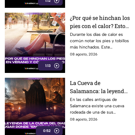
1:12
¿Por qué se hinchan los
pies con el calor? Esto
le pasa a tu cuerpo
Durante los días de calor es
común notar los pies y tobillos
durante los días
más hinchados. Este
calurosos
fenómeno, conocido como
08 agosto, 2026
edema por calor, tiene una
1:13
explicación en el organismo.
La Cueva de
Salamanca: la leyenda
del Diablo que
En las calles antiguas de
Salamanca existe una cueva
enseñaba magia en
rodeada de una de sus
España
leyendas más famosas: se dice
08 agosto, 2026
que el Diablo impartía clases
0:52
secretas de magia y