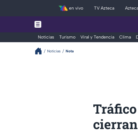
en vivo
TV Azteca
Aztec
Noticias
Turismo
Viral y Tendencia
Clima
D
Noticias
Nota
Tráfico
cierran