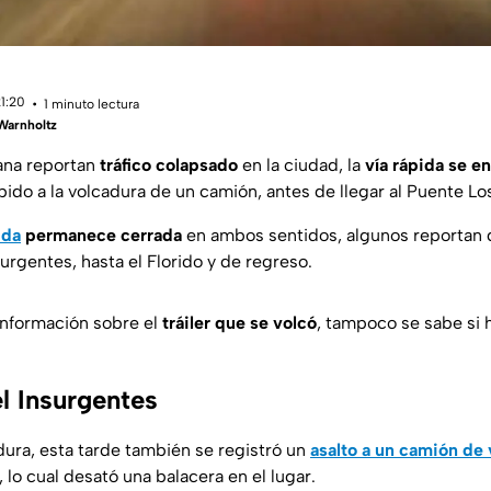
21:20
1 minuto lectura
Warnholtz
ana reportan
tráfico colapsado
en la ciudad, la
vía rápida se e
ido a la volcadura de un camión, antes de llegar al Puente Los
ida
permanece cerrada
en ambos sentidos, algunos reportan q
urgentes, hasta el Florido y de regreso.
nformación sobre el
tráiler que se volcó
, tampoco se sabe si 
l Insurgentes
ura, esta tarde también se registró un
asalto a un camión de 
 lo cual desató una balacera en el lugar.