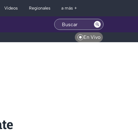
Regionales
Videos
a más +
En Vivo
nte