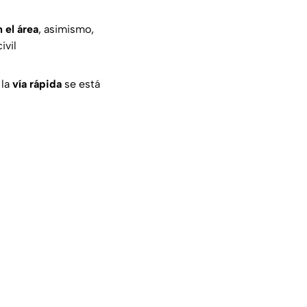
 el área
, asimismo,
ivil
 la
vía rápida
se está