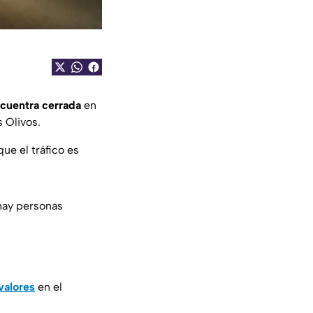
ncuentra cerrada
en
 Olivos.
ue el tráfico es
hay personas
valores
en el