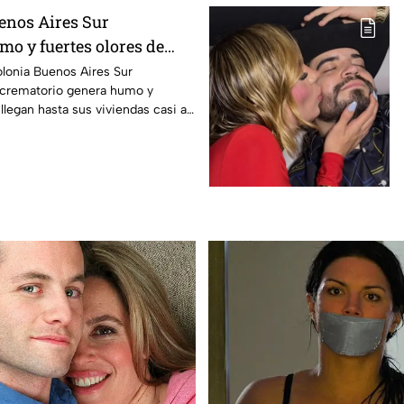
enos Aires Sur
o y fuertes olores de
e entran a sus casas
olonia Buenos Aires Sur
 crematorio genera humo y
llegan hasta sus viviendas casi a