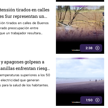
 tensión tirados en calles
es Sur representan un
eatones en Tijuana
sión tirados en calles de Buenos
erado preocupación entre
que un trabajador resultara
2:38
 y apagones golpean a
anillas enfrentan riesgos
ectricidad
temperaturas superiores a los 50
 electricidad que generan
 para la salud de los habitantes.
1:50