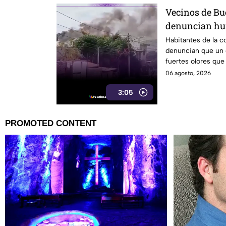
Vecinos de Bu
denuncian hum
crematorio qu
Habitantes de la c
denuncian que un
fuertes olores que 
diario.
06 agosto, 2026
3:05