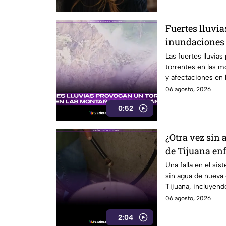
Fuertes lluvia
inundaciones 
montañosa
Las fuertes lluvia
torrentes en las 
y afectaciones en l
06 agosto, 2026
0:52
¿Otra vez sin 
de Tijuana enf
CESPT
Una falla en el si
sin agua de nueva
Tijuana, incluyend
Colorado.
06 agosto, 2026
2:04