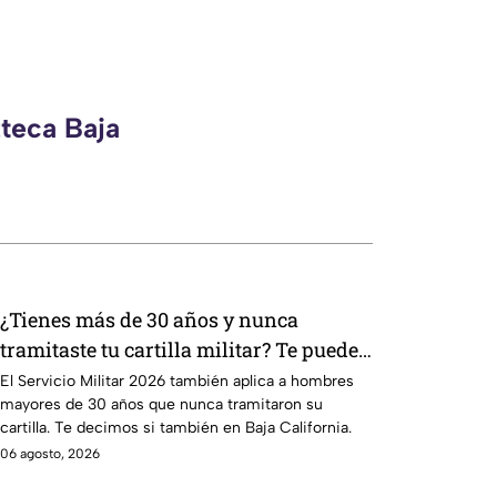
zteca Baja
¿Tienes más de 30 años y nunca
tramitaste tu cartilla militar? Te pueden
llamar para hacer servicio en Baja
El Servicio Militar 2026 también aplica a hombres
mayores de 30 años que nunca tramitaron su
California
cartilla. Te decimos si también en Baja California.
06 agosto, 2026