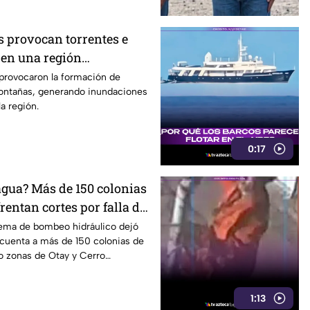
s provocan torrentes e
en una región
s provocaron la formación de
montañas, generando inundaciones
a región.
0:17
agua? Más de 150 colonias
rentan cortes por falla de
stema de bombeo hidráulico dejó
 cuenta a más de 150 colonias de
o zonas de Otay y Cerro
1:13