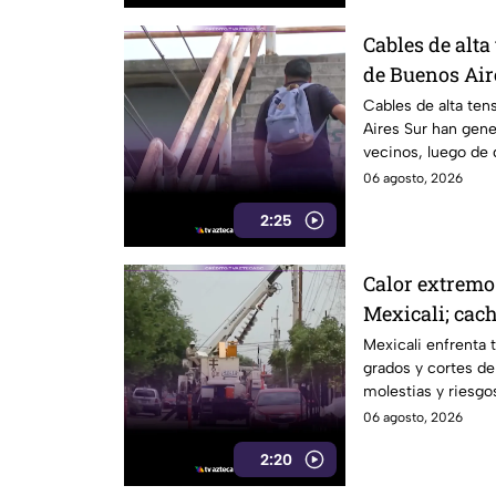
Cables de alta
de Buenos Air
riesgo para p
Cables de alta ten
Aires Sur han gen
vecinos, luego de 
electrocutado.
06 agosto, 2026
2:25
Calor extremo
Mexicali; cach
por falta de el
Mexicali enfrenta 
grados y cortes de
molestias y riesgos
06 agosto, 2026
2:20