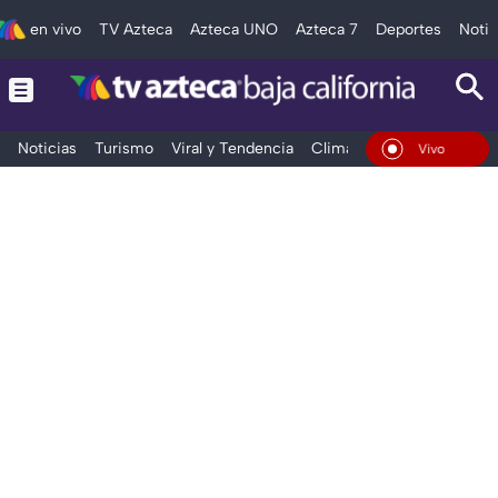
en vivo
TV Azteca
Azteca UNO
Azteca 7
Deportes
Notic
Noticias
Turismo
Viral y Tendencia
Clima
Deportes
Espec
En Vivo