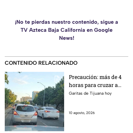
¡No te pierdas nuestro contenido, sigue a
TV Azteca Baja California en Google
News!
CONTENIDO RELACIONADO
Precaución: más de 4
horas para cruzar a
Estados Unidos por las
Garitas de Tijuana hoy
garitas de Tijuana hoy
10 de agosto
10 agosto, 2026