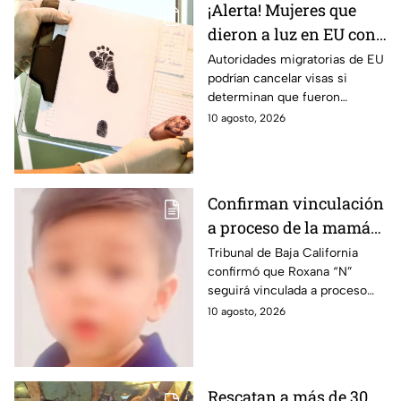
¡Alerta! Mujeres que
dieron a luz en EU con
visa de turista podrían
Autoridades migratorias de EU
podrían cancelar visas si
perderla incluso 10
determinan que fueron
años después
utilizadas para ingresar al país
10 agosto, 2026
con fines de turismo de parto.
Confirman vinculación
a proceso de la mamá
de Vicentito, niño que
Tribunal de Baja California
confirmó que Roxana “N”
murió por golpe de
seguirá vinculada a proceso
calor tras pasar 12
por la muerte de Vicentito,
10 agosto, 2026
horas dentro de un
quien falleció dentro de una
vehículo en Mexicali
camioneta.
Rescatan a más de 30