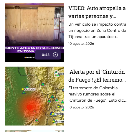
VIDEO: Auto atropella a
varias personas y
termina contra un local
Un vehículo se impactó contra
un negocio en Zona Centro de
en Zona Centro,
Tijuana tras un aparatoso
Tijuana
accidente que dejó personas
10 agosto, 2026
atropelladas y daños visibles.
0:43
¡Alerta por el ‘Cinturón
de Fuego’! ¿El terremoto
de 7.4 en Colombia
El terremoto de Colombia
reavivó rumores sobre el
podría provocar un
‘Cinturón de Fuego’. Esto dice
sismo en México? ⚠️
la ciencia sobre la posibilidad
10 agosto, 2026
de que tiemble en México.