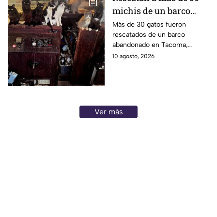
michis de un barco
abandonado en la
Más de 30 gatos fueron
rescatados de un barco
playa; estaban
abandonado en Tacoma,
desnutridos y en malas
Washington. Los animales
10 agosto, 2026
condiciones | FOTOS
estaban desnutridos y vivían
en condiciones inseguras.
Ver más