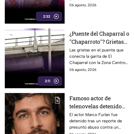
polémica
enfrenta un notorio cambio en
06 agosto, 2026
actos públicos. Aquí te
2:32
informamos.
¿Puente del Chaparral o
"Chaparroto"? Grietas
preocupan a miles de
Las grietas en el puente que
conecta la garita de El
automovilistas en
Chaparral con la Zona Centro
Tijuana
preocupan a miles de
06 agosto, 2026
automovilistas que lo usan a
2:11
diario. Te informamos.
Famoso actor de
telenovelas detenido
por presunto abuso de
El actor Marco Furlan fue
detenido tras un reporte de
un menor de 5 años;
presunto abuso contra un
dijo que lo confundió
menor durante una fiesta;