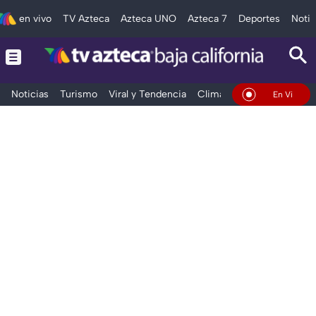
en vivo
TV Azteca
Azteca UNO
Azteca 7
Deportes
Notic
Noticias
Turismo
Viral y Tendencia
Clima
Deportes
Espec
En Vivo