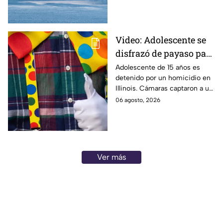
reportar nuevos cadáveres.
Video: Adolescente se
disfrazó de payaso para
quitarle la vida a un
Adolescente de 15 años es
detenido por un homicidio en
abuelito
Illinois. Cámaras captaron a un
supuesto sospechoso con
06 agosto, 2026
disfraz de payaso. Aquí te
infomamos.
Ver más