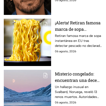
06 agosto, 2026
con su novia
autoridades investigan el caso.
¡Alerta! Retiran famosa
marca de sopa
instantánea por riesgo
Retiran famosa marca de sopa
instantánea en EU tras
de reacciones mortales
detectar pescado no declarado
en la etiqueta, lo que podría
06 agosto, 2026
causar reacciones graves. Te
informamos.
Misterio congelado:
encuentran una decena
de renos muertos en
Un hallazgo inusual en
Svalbard, Noruega, reveló 13
una zona del Ártico
renos muertos. Autoridades
investigan las causas y piden
06 agosto, 2026