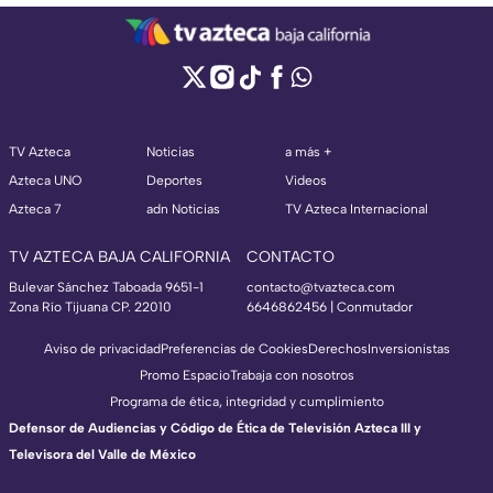
TV Azteca
Noticias
a más +
Azteca UNO
Deportes
Videos
Azteca 7
adn Noticias
TV Azteca Internacional
TV AZTECA BAJA CALIFORNIA
CONTACTO
Bulevar Sánchez Taboada 9651-1
contacto@tvazteca.com
Zona Río Tijuana CP. 22010
6646862456 | Conmutador
Aviso de privacidad
Preferencias de Cookies
Derechos
Inversionistas
Promo Espacio
Trabaja con nosotros
Programa de ética, integridad y cumplimiento
Defensor de Audiencias y Código de Ética de Televisión Azteca III y
Televisora del Valle de México