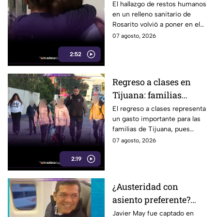
detienen: hallazgo de
El hallazgo de restos humanos
en un relleno sanitario de
restos humanos
Rosarito volvió a poner en el
reaviva la
centro la labor de las madres
07 agosto, 2026
preocupación
buscadoras en Baja California.
2:52
Regreso a clases en
Tijuana: familias
podrían gastar hasta 5
El regreso a clases representa
un gasto importante para las
mil pesos en uniformes
familias de Tijuana, pues
y calzado
uniformes y calzado pueden
07 agosto, 2026
alcanzar los 5 mil pesos.
2:19
¿Austeridad con
asiento preferente?
Captan a Javier May
Javier May fue captado en