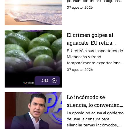
podrían continuar en algunas
continuarán durante el
zonas durante el fin de
07 agosto, 2026
fin de semana
semana, mientras también se
prevén temperaturas de hasta
35°C.
El crimen golpea al
aguacate: EU retira
inspectores y suspende
EU retiró a sus inspectores de
Michoacán y frenó
temporalmente
temporalmente exportaciones
exportaciones
de aguacate ante la
07 agosto, 2026
inseguridad y el cobro de piso.
2:52
Lo incómodo se
silencia, lo conveniente
se exhibe: oposición
La oposición acusa al gobierno
de usar la censura para
acusa al gobierno
silenciar temas incómodos,