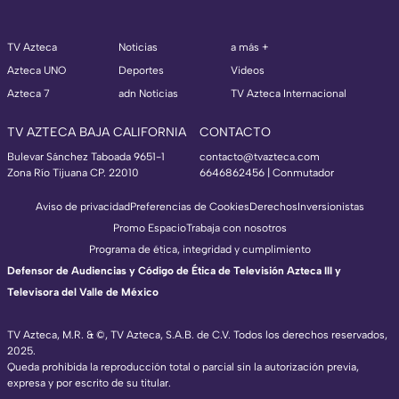
TV Azteca
Noticias
a más +
Azteca UNO
Deportes
Videos
Azteca 7
adn Noticias
TV Azteca Internacional
TV AZTECA BAJA CALIFORNIA
CONTACTO
Bulevar Sánchez Taboada 9651-1
contacto@tvazteca.com
Zona Río Tijuana CP. 22010
6646862456 | Conmutador
Aviso de privacidad
Preferencias de Cookies
Derechos
Inversionistas
Promo Espacio
Trabaja con nosotros
Programa de ética, integridad y cumplimiento
Defensor de Audiencias y Código de Ética de Televisión Azteca III y
Televisora del Valle de México
TV Azteca, M.R. & ©, TV Azteca, S.A.B. de C.V. Todos los derechos reservados,
2025.
Queda prohibida la reproducción total o parcial sin la autorización previa,
expresa y por escrito de su titular.