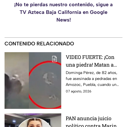
¡No te pierdas nuestro contenido, sigue a
TV Azteca Baja California en Google
News!
CONTENIDO RELACIONADO
VIDEO FUERTE: ¡Con
una piedra! Matan a
vendedora de cemitas
Dominga Pérez, de 82 años,
fue asesinada a pedradas en
de 82 años mientras iba
Amozoc, Puebla, cuando un
a su casa
sujeto le robó los 90 pesos
07 agosto, 2026
que ganó vendiendo cemitas.
PAN anuncia juicio
político contra Marina