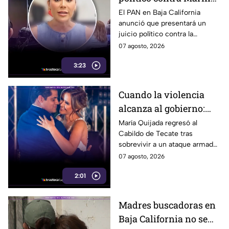
del Pilar y la fiscal de
El PAN en Baja California
anunció que presentará un
Baja California
juicio político contra la
gobernadora y la fiscal del
07 agosto, 2026
estado, tras el caso de Pedro
3:23
Ariel Mendívil.
Cuando la violencia
alcanza al gobierno:
regidora de Tecate
María Quijada regresó al
Cabildo de Tecate tras
vuelve al Cabildo tras
sobrevivir a un ataque armado
sobrevivir a un ataque
en el que murió su esposo y
07 agosto, 2026
armado
habló por primera vez desde el
2:01
atentado.
Madres buscadoras en
Baja California no se