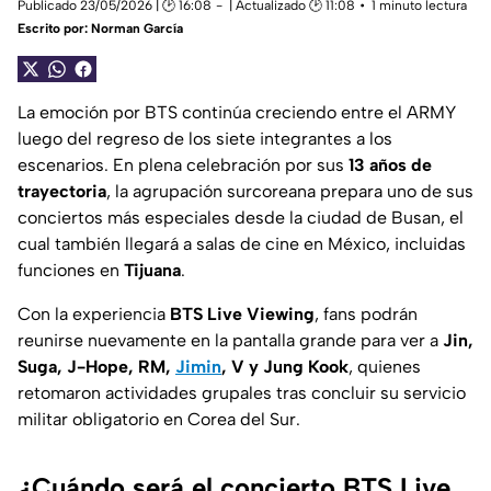
Publicado 23/05/2026 | 🕑 16:08
| Actualizado 🕑 11:08
1 minuto lectura
Escrito por:
Norman García
La emoción por BTS continúa creciendo entre el ARMY
luego del regreso de los siete integrantes a los
escenarios. En plena celebración por sus
13 años de
trayectoria
, la agrupación surcoreana prepara uno de sus
conciertos más especiales desde la ciudad de Busan, el
cual también llegará a salas de cine en México, incluidas
funciones en
Tijuana
.
Con la experiencia
BTS Live Viewing
, fans podrán
reunirse nuevamente en la pantalla grande para ver a
Jin,
Suga, J-Hope, RM,
Jimin
, V y Jung Kook
, quienes
retomaron actividades grupales tras concluir su servicio
militar obligatorio en Corea del Sur.
¿Cuándo será el concierto BTS Live