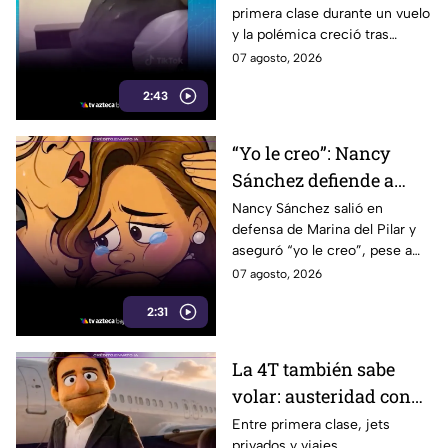
primera clase durante un vuelo
sonriente en primera
y la polémica creció tras
clase y Morena le “jala
imágenes de un presunto reloj
07 agosto, 2026
las orejas”
de lujo. Morena reaccionó al
2:43
caso.
“Yo le creo”: Nancy
Sánchez defiende a
Marina del Pilar como
Nancy Sánchez salió en
defensa de Marina del Pilar y
si fuera su hija pese a
aseguró “yo le creo”, pese a
polémicas
los audios filtrados y las
07 agosto, 2026
polémicas que rodean a la
2:31
gobernadora.
La 4T también sabe
volar: austeridad con
sabor a primera clase
Entre primera clase, jets
privados y viajes