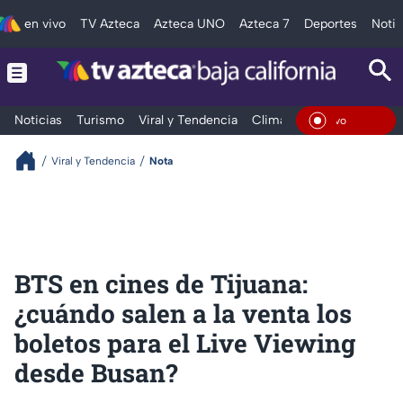
en vivo
TV Azteca
Azteca UNO
Azteca 7
Deportes
Notic
Noticias
Turismo
Viral y Tendencia
Clima
Deportes
Espec
En Viv
Viral y Tendencia
Nota
BTS en cines de Tijuana:
¿cuándo salen a la venta los
boletos para el Live Viewing
desde Busan?