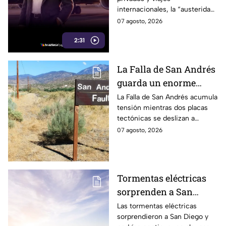
internacionales, la “austeridad”
de la 4T parece tener una
07 agosto, 2026
peculiar forma de hacer
2:31
maletas.
La Falla de San Andrés
guarda un enorme
peligro: estos datos
La Falla de San Andrés acumula
tensión mientras dos placas
explican el temor
tectónicas se deslizan a
científico
centímetros por año. Estos
07 agosto, 2026
datos explican por qué
preocupa a los científicos.
Tormentas eléctricas
sorprenden a San
Diego; autoridades
Las tormentas eléctricas
sorprendieron a San Diego y
advierten que