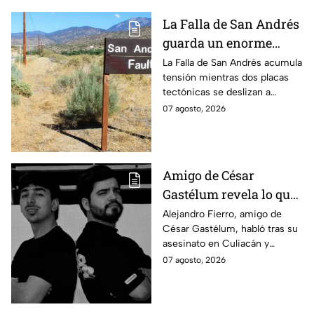
La Falla de San Andrés
guarda un enorme
peligro: estos datos
La Falla de San Andrés acumula
tensión mientras dos placas
explican el temor
tectónicas se deslizan a
científico
centímetros por año. Estos
07 agosto, 2026
datos explican por qué
preocupa a los científicos.
Amigo de César
Gastélum revela lo que
vivió durante el
Alejandro Fierro, amigo de
César Gastélum, habló tras su
asesinato del
asesinato en Culiacán y
influencer: “A mí
aseguró que él también fue
07 agosto, 2026
también me
atacado a balazos durante el
dispararon”
hecho.