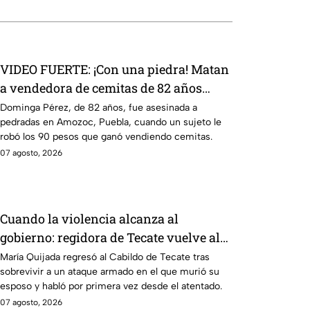
VIDEO FUERTE: ¡Con una piedra! Matan
a vendedora de cemitas de 82 años
mientras iba a su casa
Dominga Pérez, de 82 años, fue asesinada a
pedradas en Amozoc, Puebla, cuando un sujeto le
robó los 90 pesos que ganó vendiendo cemitas.
07 agosto, 2026
Cuando la violencia alcanza al
gobierno: regidora de Tecate vuelve al
Cabildo tras sobrevivir a un ataque
María Quijada regresó al Cabildo de Tecate tras
sobrevivir a un ataque armado en el que murió su
armado
esposo y habló por primera vez desde el atentado.
07 agosto, 2026