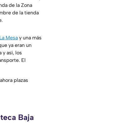
nda de la Zona
mbre de la tienda
e.
La Mesa
y una más
 que ya eran un
y así, los
ansporte. El
 ahora plazas
zteca Baja