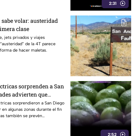
2:31
 sabe volar: austeridad
rimera clase
, jets privados y viajes
 “austeridad” de la 4T parece
 forma de hacer maletas.
ctricas sorprenden a San
dades advierten que
urante el fin de semana
tricas sorprendieron a San Diego
r en algunas zonas durante el fin
as también se prevén
asta 35°C.
2:52