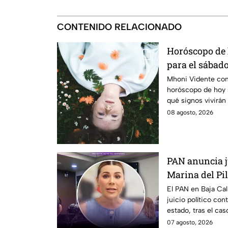
CONTENIDO RELACIONADO
Horóscopo de
para el sábado
ciclo!
Mhoni Vidente com
horóscopo de hoy 
qué signos vivirán
¿Estás listo?
08 agosto, 2026
PAN anuncia ju
Marina del Pila
California
El PAN en Baja Cal
juicio político cont
estado, tras el cas
07 agosto, 2026