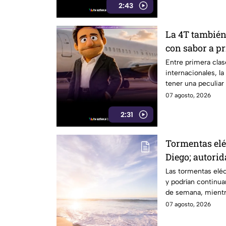
2:43
La 4T también
con sabor a p
Entre primera clase
internacionales, la
tener una peculiar
07 agosto, 2026
2:31
Tormentas elé
Diego; autori
continuarán d
Las tormentas eléc
y podrían continua
de semana, mientr
temperaturas de h
07 agosto, 2026