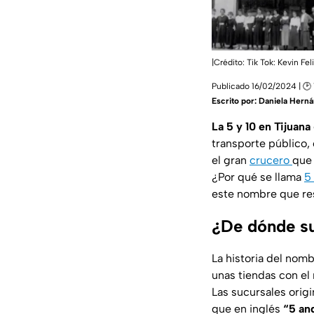
|Crédito: Tik Tok: Kevin Fel
Publicado 16/02/2024 | 🕑 
Escrito por:
Daniela Hern
La 5 y 10 en Tijuana
transporte público, 
el gran
crucero
que 
¿Por qué se llama
5 
este nombre que re
¿De dónde su
La historia del nomb
unas tiendas con e
Las sucursales orig
que en inglés
“5 an