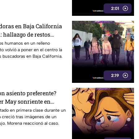
2:01
oras en Baja California
: hallazgo de restos
iva la preocupación
tos humanos en un relleno
to volvió a poner en el centro la
s buscadoras en Baja California.
2:19
on asiento preferente?
er May sonriente en
y Morena le “jala las
tado en primera clase durante un
a creció tras imágenes de un
lujo. Morena reaccionó al caso.