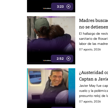
3:23
Madres buscad
no se detienen
humanos reav
El hallazgo de res
sanitario de Rosari
labor de las madre
07 agosto, 2026
2:52
¿Austeridad c
Captan a Javi
primera clase 
Javier May fue cap
vuelo y la polémic
orejas”
presunto reloj de 
07 agosto, 2026