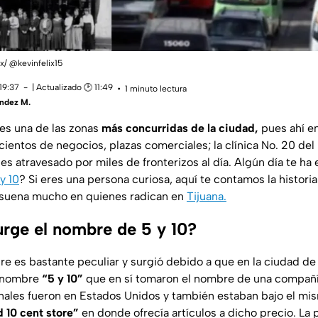
ix/ @kevinfelix15
19:37
| Actualizado 🕑 11:49
1 minuto lectura
ández M.
es una de las zonas
más concurridas de la ciudad,
pues ahí e
cientos de negocios, plazas comerciales; la clínica No. 20 del
es atravesado por miles de fronterizos al día. Algún día te ha
y 10
? Si eres una persona curiosa, aquí te contamos la histori
suena mucho en quienes radican en
Tijuana.
rge el nombre de 5 y 10?
re es bastante peculiar y surgió debido a que en la ciudad de 
l nombre
“5 y 10”
que en sí tomaron el nombre de una compañ
inales fueron en Estados Unidos y también estaban bajo el m
d 10 cent store”
en donde ofrecía artículos a dicho precio. La