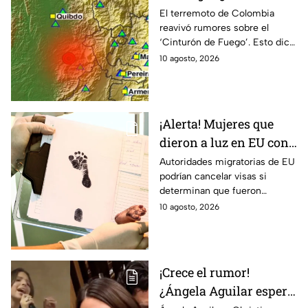
de 7.4 en Colombia
El terremoto de Colombia
reavivó rumores sobre el
podría provocar un
‘Cinturón de Fuego’. Esto dice
sismo en México? ⚠️
la ciencia sobre la posibilidad
10 agosto, 2026
de que tiemble en México.
¡Alerta! Mujeres que
dieron a luz en EU con
visa de turista podrían
Autoridades migratorias de EU
podrían cancelar visas si
perderla incluso 10
determinan que fueron
años después
utilizadas para ingresar al país
10 agosto, 2026
con fines de turismo de parto.
¡Crece el rumor!
¿Ángela Aguilar espera