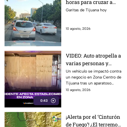
horas para cruzar a
Estados Unidos por las
Garitas de Tijuana hoy
garitas de Tijuana hoy
10 de agosto
10 agosto, 2026
VIDEO: Auto atropella a
varias personas y
termina contra un local
Un vehículo se impactó contra
un negocio en Zona Centro de
en Zona Centro,
Tijuana tras un aparatoso
Tijuana
accidente que dejó personas
10 agosto, 2026
atropelladas y daños visibles.
0:43
¡Alerta por el ‘Cinturón
de Fuego’! ¿El terremoto