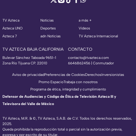
TV Azteca
Noticias
a más +
Azteca UNO
Deportes
Videos
Azteca 7
adn Noticias
TV Azteca Internacional
TV AZTECA BAJA CALIFORNIA
CONTACTO
Bulevar Sánchez Taboada 9651-1
contacto@tvazteca.com
Zona Río Tijuana CP. 22010
6646862456 | Conmutador
Aviso de privacidad
Preferencias de Cookies
Derechos
Inversionistas
Promo Espacio
Trabaja con nosotros
Programa de ética, integridad y cumplimiento
Defensor de Audiencias y Código de Ética de Televisión Azteca III y
Televisora del Valle de México
TV Azteca, M.R. & ©, TV Azteca, S.A.B. de C.V. Todos los derechos reservados,
2025.
Queda prohibida la reproducción total o parcial sin la autorización previa,
expresa y por escrito de su titular.