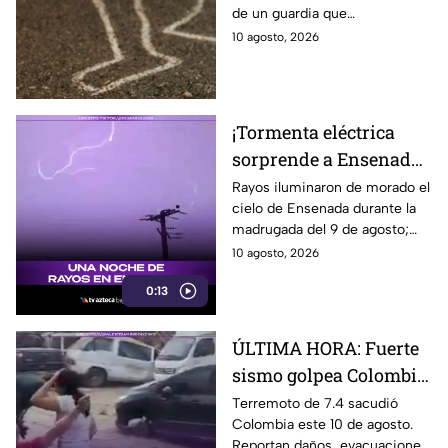
de un guardia que
ladrón
presuntamente lo confundió
10 agosto, 2026
con un ladrón mientras
grababa un video.
¡Tormenta eléctrica
sorprende a Ensenada!
Rayos iluminan de
Rayos iluminaron de morado el
cielo de Ensenada durante la
morado el cielo durante
madrugada del 9 de agosto;
la madrugada ⛈️
vecinos captaron el fenómeno
10 agosto, 2026
en video.
0:13
ÚLTIMA HORA: Fuerte
sismo golpea Colombia
y se siente en varios
Terremoto de 7.4 sacudió
Colombia este 10 de agosto.
países; VIDEO muestra
Reportan daños, evacuaciones