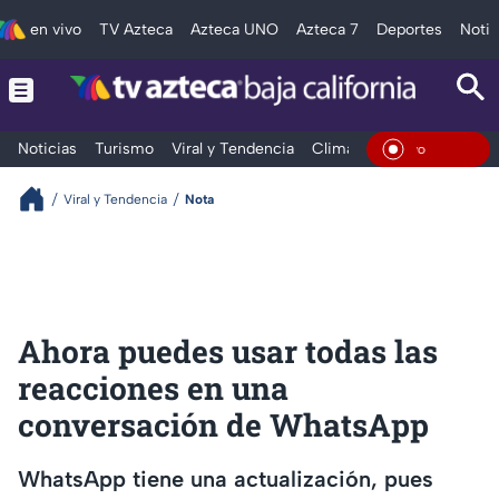
en vivo
TV Azteca
Azteca UNO
Azteca 7
Deportes
Notic
Noticias
Turismo
Viral y Tendencia
Clima
Deportes
Espec
En Vivo
Viral y Tendencia
Nota
Ahora puedes usar todas las
reacciones en una
conversación de WhatsApp
WhatsApp tiene una actualización, pues