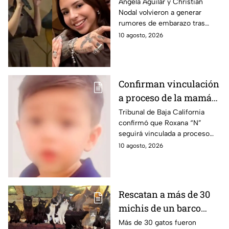
su primer bebé con
Ángela Aguilar y Christian
Nodal volvieron a generar
Christian Nodal? Esto
rumores de embarazo tras
se sabe | VIDEO
aparecer juntos en el
10 agosto, 2026
cumpleaños de Pepe Aguilar.
Esto se sabe.
Confirman vinculación
a proceso de la mamá
de Vicentito, niño que
Tribunal de Baja California
confirmó que Roxana “N”
murió por golpe de
seguirá vinculada a proceso
calor tras pasar 12
por la muerte de Vicentito,
10 agosto, 2026
horas dentro de un
quien falleció dentro de una
vehículo en Mexicali
camioneta.
Rescatan a más de 30
michis de un barco
abandonado en la
Más de 30 gatos fueron