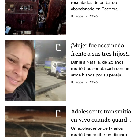
rescatados de un barco
playa; estaban
abandonado en Tacoma,
desnutridos y en malas
Washington. Los animales
10 agosto, 2026
condiciones | FOTOS
estaban desnutridos y vivían
en condiciones inseguras.
¡Mujer fue asesinada
frente a sus tres hijos!
Su expareja la apuñaló
Daniela Natalia, de 26 años,
murió tras ser atacada con un
tras una fuerte
arma blanca por su pareja
discusión; lo buscan
dentro de su casa, frente a sus
10 agosto, 2026
por feminicidio
tres hijos.
Adolescente transmitía
en vivo cuando guardia
le disparó tras
Un adolescente de 17 años
murió tras recibir un disparo
confundirlo con un