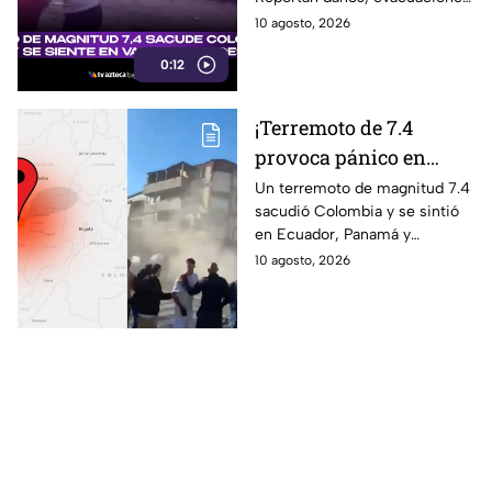
destrucción y caos
y escenas de pánico captadas
10 agosto, 2026
en video.
0:12
¡Terremoto de 7.4
provoca pánico en
Colombia! Se siente en
Un terremoto de magnitud 7.4
sacudió Colombia y se sintió
varios países y deja
en Ecuador, Panamá y
daños en edificios
Venezuela. Autoridades
10 agosto, 2026
reportan daños y heridos.