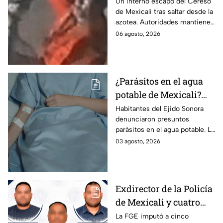
Reo burla la seguridad
Un interno escapó del Cereso
de Mexicali tras saltar desde la
del Cereso de Mexicali
azotea. Autoridades mantienen
y continúa prófugo ⚠️
un operativo para localizarlo.
06 agosto, 2026
Esto es lo que se sabe.
¿Parásitos en el agua
potable de Mexicali?
Vecinos del Ejido
Habitantes del Ejido Sonora
denunciaron presuntos
Sonora muestran
parásitos en el agua potable. La
imágenes y temen por
zona ya enfrentó antecedentes
03 agosto, 2026
su salud ⚠️
por amiba de vida libre.
Exdirector de la Policía
de Mexicali y cuatro
exagentes enfrentan
La FGE imputó a cinco