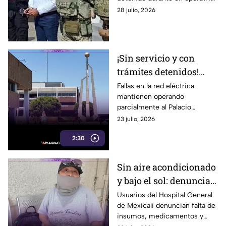
Autoridades lo señalan por
28 julio, 2026
delitos relacionados con
seguridad.
¡Sin servicio y con
trámites detenidos!
Fallas eléctricas
Fallas en la red eléctrica
mantienen operando
paralizan parcialmente
parcialmente al Palacio
el Palacio Municipal de
Municipal de Mexicali,
23 julio, 2026
Mexicali
afectando servicios y trámites
2:30
para ciudadanos.
Sin aire acondicionado
y bajo el sol: denuncian
condiciones de
Usuarios del Hospital General
de Mexicali denuncian falta de
Hospital en Mexicali
insumos, medicamentos y