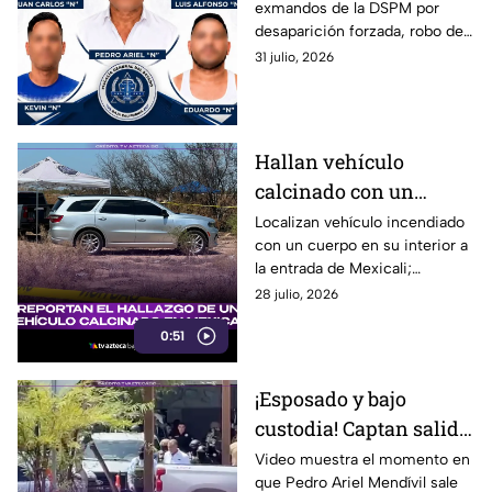
exmandos de la DSPM por
acusaciones por
desaparición forzada, robo de
desaparición de
vehículo y asociación
31 julio, 2026
jóvenes; piden más
delictuosa; solicitaron ampliar
tiempo ante juez
plazo legal.
Hallan vehículo
calcinado con un
cadáver en su interior a
Localizan vehículo incendiado
con un cuerpo en su interior a
la entrada de Mexicali
la entrada de Mexicali;
autoridades ya investigan el
28 julio, 2026
hallazgo.
0:51
¡Esposado y bajo
custodia! Captan salida
de Pedro Ariel
Video muestra el momento en
que Pedro Ariel Mendívil sale
Mendívil de la FGE tras