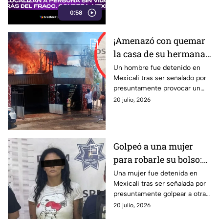
investiga posibles huellas de
0:58
violencia.
¡Amenazó con quemar
la casa de su hermana
y cumplió! Héctor Isaac
Un hombre fue detenido en
Mexicali tras ser señalado por
“N” es detenido tras
presuntamente provocar un
incendio en Mexicali
incendio dentro de una
20 julio, 2026
vivienda durante una discusión
familiar.
Golpeó a una mujer
para robarle su bolso:
policía detiene a
Una mujer fue detenida en
Mexicali tras ser señalada por
presunta agresora en
presuntamente golpear a otra
Mexicali
persona y despojarla de su
20 julio, 2026
bolso en vía pública.