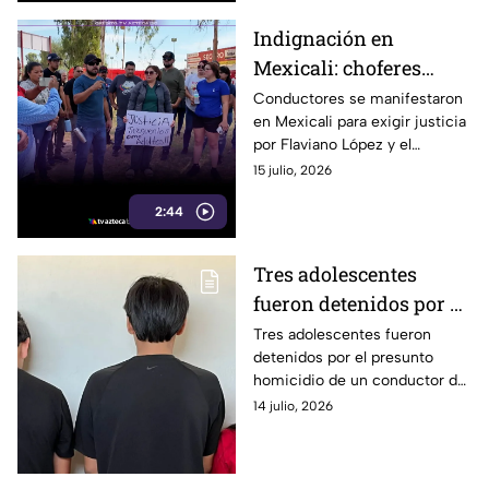
Indignación en
Mexicali: choferes
protestan tras el
Conductores se manifestaron
en Mexicali para exigir justicia
asesinato de
por Flaviano López y el
compañero a manos de
esclarecimiento de su
15 julio, 2026
menores
asesinato.
2:44
Tres adolescentes
fueron detenidos por el
homicidio de un
Tres adolescentes fueron
detenidos por el presunto
conductor de
homicidio de un conductor de
plataforma en
plataforma digital en Mexicali,
14 julio, 2026
Mexicali; intentaron
informó la Fiscalía de Baja
quemar el cuerpo
California.