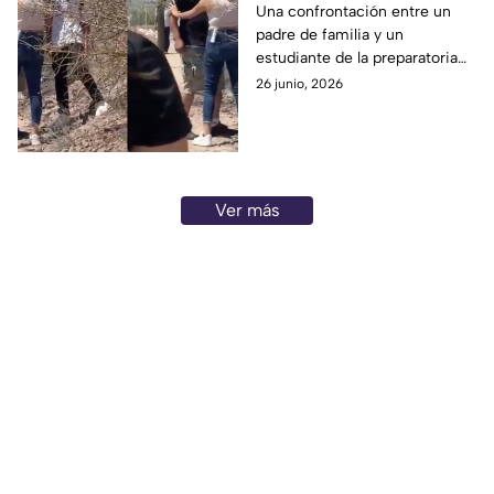
preparatoria tras
Una confrontación entre un
padre de familia y un
conflicto con su hija;
estudiante de la preparatoria
caso desata polémica
CETMAR 03 de Guaymas se
26 junio, 2026
en Guaymas
volvió viral y generó versiones
encontradas.
Ver más