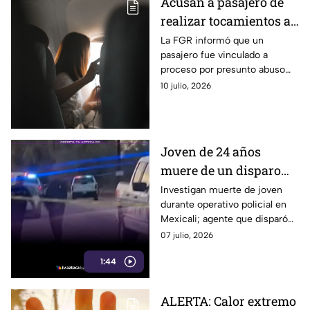
Acusan a pasajero de
realizar tocamientos a
menor durante vuelo
La FGR informó que un
pasajero fue vinculado a
rumbo a Mexicali
proceso por presunto abuso
sexual agravado contra una
10 julio, 2026
menor en un vuelo con destino
a Mexicali.
Joven de 24 años
muere de un disparo
durante operativo
Investigan muerte de joven
durante operativo policial en
policial en Mexicali
Mexicali; agente que disparó
fue retirado de sus funciones.
07 julio, 2026
1:44
ALERTA: Calor extremo