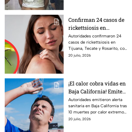
Confirman 24 casos de
rickettsiosis en
Tijuana, Tecate y
Autoridades confirmaron 24
casos de rickettsiosis en
Rosarito; suman 12
Tijuana, Tecate y Rosarito, con
fallecimientos
12 fallecimientos; llaman a
20 julio, 2026
prevenir garrapatas.
¡El calor cobra vidas en
Baja California! Emiten
alerta tras 10 muertes
Autoridades emitieron alerta
sanitaria en Baja California tras
por altas temperaturas
10 muertes por calor extremo
en 2026; Mexicali concentra la
20 julio, 2026
mayoría de casos.