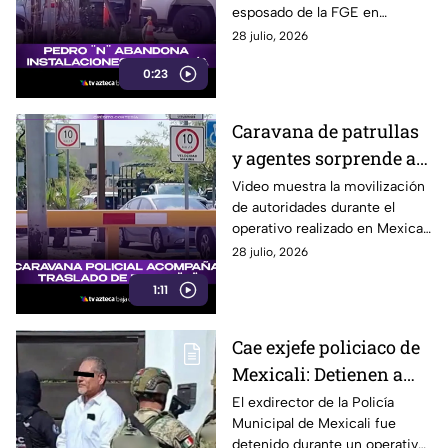
esposado de la FGE en
su detención en
Mexicali tras ser detenido
28 julio, 2026
Mexicali
durante un operativo.
0:23
Caravana de patrullas
y agentes sorprende a
vecinos: así fue el
Video muestra la movilización
de autoridades durante el
operativo para detener
operativo realizado en Mexicali
a Pedro Ariel Mendívil
para detener al exdirector
28 julio, 2026
en Mexicali
policiaco Pedro Ariel Mendívil.
1:11
Cae exjefe policiaco de
Mexicali: Detienen a
Pedro Ariel Mendívil
El exdirector de la Policía
Municipal de Mexicali fue
por graves acusaciones
detenido durante un operativo.