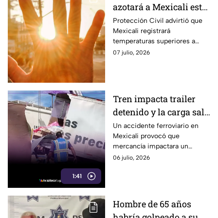
azotará a Mexicali esta
semana; temperaturas
Protección Civil advirtió que
Mexicali registrará
podrían superar los
temperaturas superiores a
45°C
45°C durante varios días.
07 julio, 2026
Piden extremar precauciones.
Tren impacta trailer
detenido y la carga sale
proyectada contra un
Un accidente ferroviario en
Mexicali provocó que
automóvil en Mexicali
mercancía impactara un
automóvil que se encontraba
06 julio, 2026
cerca de las vías.
1:41
Hombre de 65 años
habría golpeado a su