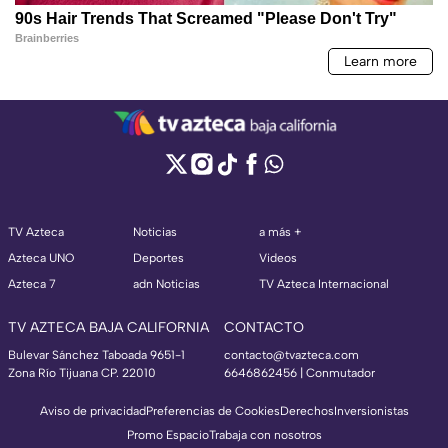
TV Azteca
Noticias
a más +
Azteca UNO
Deportes
Videos
Azteca 7
adn Noticias
TV Azteca Internacional
TV AZTECA BAJA CALIFORNIA
CONTACTO
Bulevar Sánchez Taboada 9651-1
contacto@tvazteca.com
Zona Río Tijuana CP. 22010
6646862456 | Conmutador
Aviso de privacidad
Preferencias de Cookies
Derechos
Inversionistas
Promo Espacio
Trabaja con nosotros