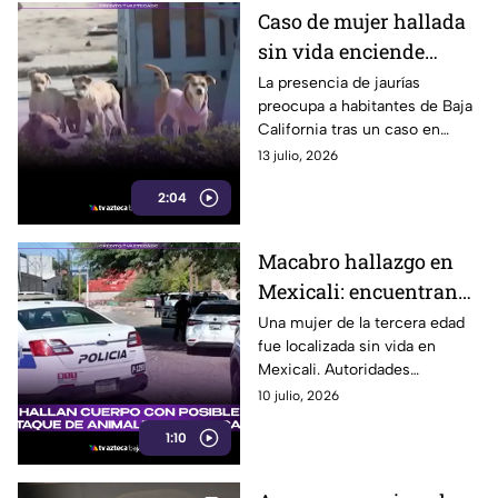
Caso de mujer hallada
sin vida enciende
alertas por presuntos
La presencia de jaurías
preocupa a habitantes de Baja
ataques de perros en
California tras un caso en
Mexicali
Mexicali que podría estar
13 julio, 2026
relacionado con un ataque
2:04
animal.
Macabro hallazgo en
Mexicali: encuentran
sin vida a mujer de la
Una mujer de la tercera edad
fue localizada sin vida en
tercera edad tras
Mexicali. Autoridades
presunto ataque
investigan si el caso está
10 julio, 2026
animal
relacionado con un posible
1:10
ataque animal.