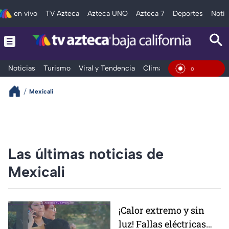
en vivo
TV Azteca
Azteca UNO
Azteca 7
Deportes
Notic
Noticias
Turismo
Viral y Tendencia
Clima
Deportes
Espec
En Vivo
Mexicali
Las últimas noticias de
Mexicali
¡Calor extremo y sin
luz! Fallas eléctricas