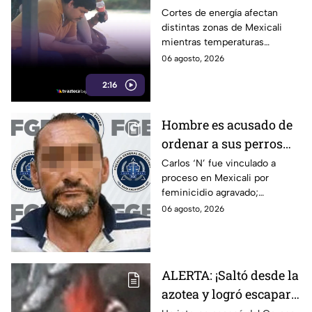
afectan a cientos de
Cortes de energía afectan
distintas zonas de Mexicali
familias en Mexicali
mientras temperaturas
durante ola de calor
extremas ponen en riesgo a
06 agosto, 2026
residentes durante la
2:16
temporada de calor.
Hombre es acusado de
ordenar a sus perros
atacar a su hermana
Carlos ‘N’ fue vinculado a
proceso en Mexicali por
con discapacidad
feminicidio agravado;
auditiva en Mexicali; lo
autoridades señalan un
06 agosto, 2026
procesan por
presunto ataque contra su
feminicidio
hermana.
ALERTA: ¡Saltó desde la
azotea y logró escapar!