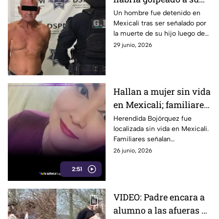
hijo con una pala hasta
Un hombre fue detenido en
Mexicali tras ser señalado por
causarle la muerte en
la muerte de su hijo luego de
Mexicali
una discusión ocurrida durante
29 junio, 2026
la madrugada.
Hallan a mujer sin vida
en Mexicali; familiares
denuncian
Herendida Bojórquez fue
localizada sin vida en Mexicali.
antecedentes de
Familiares señalan
violencia por parte de
antecedentes de violencia y
26 junio, 2026
su pareja
apuntan a su pareja como
2:51
sospechoso.
VIDEO: Padre encara a
alumno a las afueras de