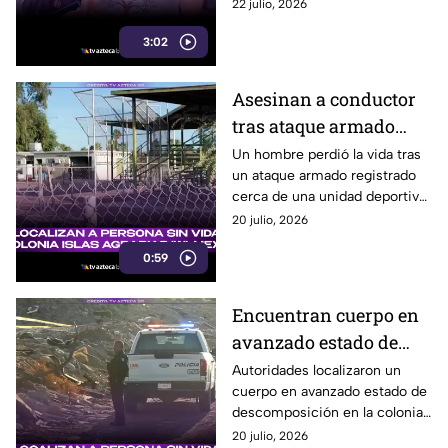
problemas con el aire
22 julio, 2026
acondicionado durante la
3:02
temporada de calor.
Asesinan a conductor
tras ataque armado
cerca de unidad
Un hombre perdió la vida tras
un ataque armado registrado
deportiva en Mexicali
cerca de una unidad deportiva
en Mexicali; autoridades
20 julio, 2026
investigan los hechos.
0:59
Encuentran cuerpo en
avanzado estado de
descomposición y con
Autoridades localizaron un
cuerpo en avanzado estado de
huellas de violencia en
descomposición en la colonia
Mexicali 🚨
Condesa de Mexicali; Fiscalía
20 julio, 2026