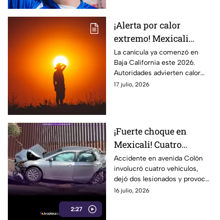
¡Alerta por calor
extremo! Mexicali
podría alcanzar los 50
La canícula ya comenzó en
Baja California este 2026.
grados durante la
Autoridades advierten calor
canícula 2026
extremo en Mexicali y habilitan
17 julio, 2026
refugios temporales.
¡Fuerte choque en
Mexicali! Cuatro
vehículos involucrados
Accidente en avenida Colón
involucró cuatro vehículos,
y cierre total de una
dejó dos lesionados y provocó
transitada avenida
cierre vial durante las
16 julio, 2026
diligencias.
2:27