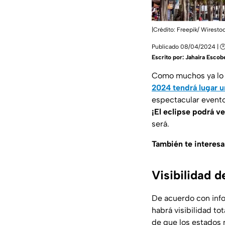
|Crédito: Freepik/ Wiresto
Publicado 08/04/2024 | 
Escrito por:
Jahaira Escob
Como muchos ya lo s
2024 tendrá lugar un
espectacular evento
¡El eclipse podrá v
será.
También te interesa
Visibilidad d
De acuerdo con inf
habrá visibilidad to
de que los estados 