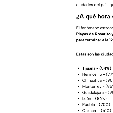
ciudades del país 
¿A qué hora s
El fenómeno astron
Playas de Rosarito y
para terminar a la 1
Estas son las ciuda
Tijuana - (54%)
Hermosillo - (7
Chihuahua - (9
Monterrey - (95
Guadalajara - (
León - (86%)
Puebla - (70%)
Oaxaca - (61%)