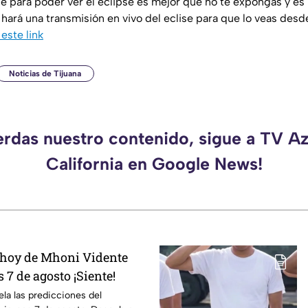
 de para poder ver el eclipse es mejor que no te expongas y es
ará una transmisión en vivo del eclise para que lo veas des
 este link
Noticias de Tijuana
erdas nuestro contenido, sigue a TV A
California en Google News!
 hoy de Mhoni Vidente
 7 de agosto ¡Siente!
la las predicciones del