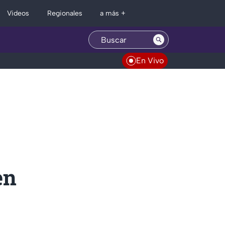
Regionales
Videos
a más +
En Vivo
en