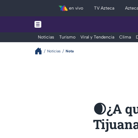
en vivo
TV Azteca
Aztec
Noticias
Turismo
Viral y Tendencia
Clima
D
Noticias
Nota
🌒¿A qu
Tijuana