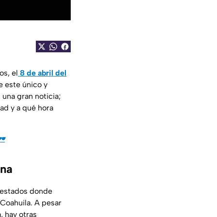
s, el
8 de abril del
e este único y
una gran noticia;
dad y a qué hora
️
ana
s estados donde
 Coahuila. A pesar
, hay otras