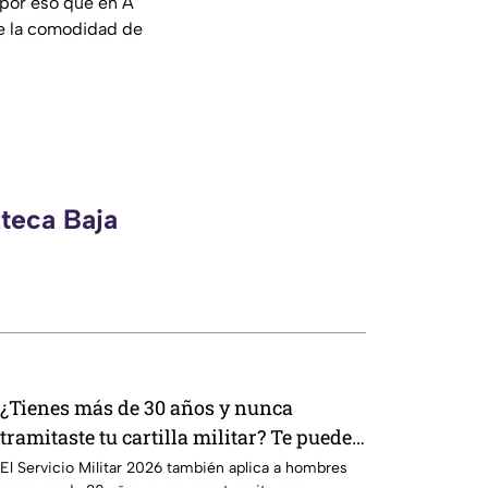
 por eso que en A
de la comodidad de
zteca Baja
¿Tienes más de 30 años y nunca
tramitaste tu cartilla militar? Te pueden
llamar para hacer servicio en Baja
El Servicio Militar 2026 también aplica a hombres