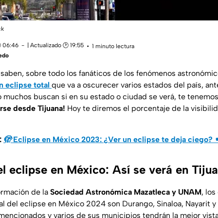
ck
 06:46
| Actualizado 🕑 19:55
1 minuto lectura
edo
aben, sobre todo los fanáticos de los fenómenos astronómico
 eclipse total
que va a oscurecer varios estados del país, ant
 muchos buscan si en su estado o ciudad se verá, te tenemos 
erse desde Tijuana!
Hoy te diremos el porcentaje de la visibili
:
🫣 Eclipse en México 2023: ¿Ver un eclipse te deja ciego? 
el eclipse en México: Así se verá en Tiju
ormación de la
Sociedad Astronómica Mazatleca y UNAM
, lo
tal del eclipse en México 2024 son Durango, Sinaloa, Nayarit y
mencionados y varios de sus municipios tendrán la mejor vista