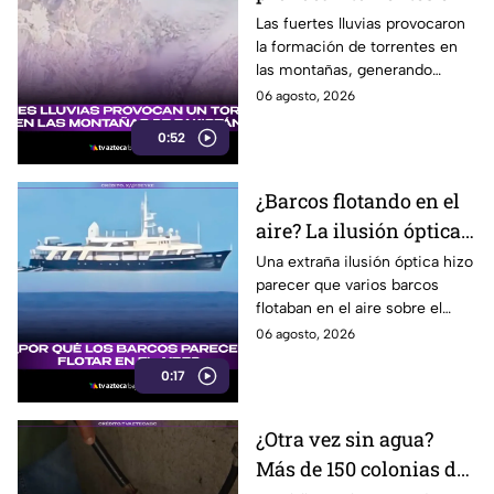
inundaciones en una
Las fuertes lluvias provocaron
la formación de torrentes en
región montañosa
las montañas, generando
inundaciones y afectaciones
06 agosto, 2026
en la región.
0:52
¿Barcos flotando en el
aire? La ilusión óptica
que sorprendió a
Una extraña ilusión óptica hizo
parecer que varios barcos
usuarios en redes
flotaban en el aire sobre el
sociales
mar, pero el fenómeno fue
06 agosto, 2026
causado por la refracción de la
0:17
luz.
¿Otra vez sin agua?
Más de 150 colonias de