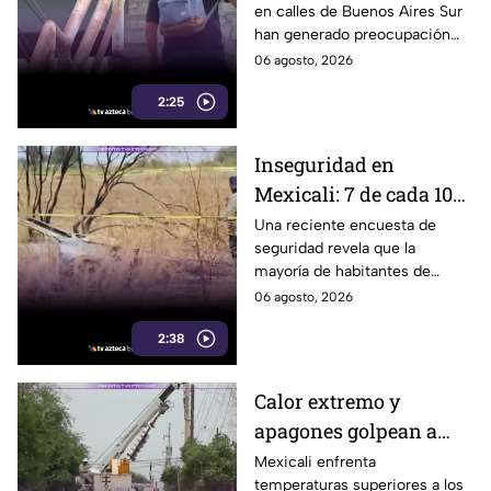
en calles de Buenos Aires Sur
representan un riesgo
han generado preocupación
para peatones en
entre vecinos, luego de que un
06 agosto, 2026
Tijuana
trabajador resultara
2:25
electrocutado.
Inseguridad en
Mexicali: 7 de cada 10
habitantes sienten
Una reciente encuesta de
seguridad revela que la
temor de vivir en la
mayoría de habitantes de
capital cachanilla
Mexicali mantiene una
06 agosto, 2026
percepción de temor ante la
2:38
inseguridad y hechos
delictivos.
Calor extremo y
apagones golpean a
Mexicali; cachanillas
Mexicali enfrenta
temperaturas superiores a los
enfrentan riesgos por