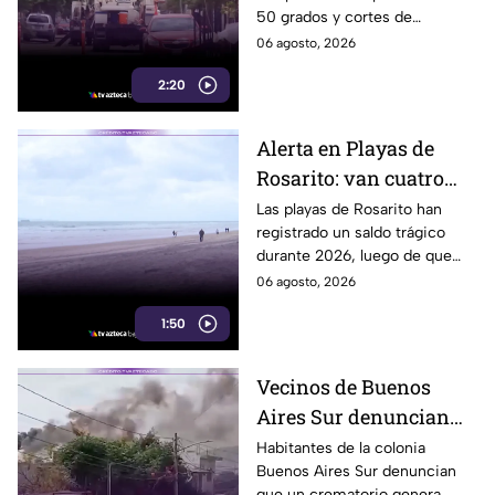
50 grados y cortes de
falta de electricidad
electricidad que generan
06 agosto, 2026
molestias y riesgos para la
2:20
salud de los habitantes.
Alerta en Playas de
Rosarito: van cuatro
ahogados en playas en
Las playas de Rosarito han
registrado un saldo trágico
lo que va del año
durante 2026, luego de que
cuatro personas perdieran la
06 agosto, 2026
vida por ahogamiento en lo
1:50
que va del año.
Vecinos de Buenos
Aires Sur denuncian
humo y fuertes olores
Habitantes de la colonia
Buenos Aires Sur denuncian
de crematorio que
que un crematorio genera