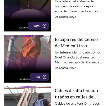
Tijuana enfrentan
Una falla en el sistema de
bombeo hidráulico dejó sin
cortes por falla de
agua de nueva cuenta a más
CESPT
de 150 colonias de Tijuana,
06 agosto, 2026
incluyendo zonas de Otay y
2:04
Cerro Colorado.
Escapa reo del Cereso
de Mexicali tras
audiencia inicial; fue
Un interno identificado como
Noel Orlando Bustamante
localizado horas
Martínez escapó del Cereso de
después
Mexicali tras una audiencia
06 agosto, 2026
inicial; fue localizado la noche
1:13
del miércoles.
Cables de alta tensión
tirados en calles de
Buenos Aires Sur
Cables de alta tensión tirados