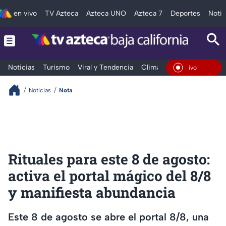
en vivo
TV Azteca
Azteca UNO
Azteca 7
Deportes
Notic
Noticias
Turismo
Viral y Tendencia
Clima
Deportes
Espec
En Vivo
Noticias
Nota
Rituales para este 8 de agosto:
activa el portal mágico del 8/8
y manifiesta abundancia
Este 8 de agosto se abre el portal 8/8, una