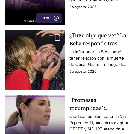
entran a sus casas
humo y fuertes olores que
06 agosto, 2026
llegan hasta sus viviendas casi
3:05
a diario.
¿Tuvo algo que ver? La
Beba responde tras
señalamientos por la
La influencer La Beba negó
tener relación con la muerte
muerte de César
de César Gastélum luego de
Gastélum
recibir críticas y
06 agosto, 2026
especulaciones en redes
sociales.
“Promesas
incumplidas”:
bloquean la Vía Rápida
Ciudadanos bloquearon la Vía
Rápida en Tijuana para exigir a
y reclaman obras
CESPT y SIDURT atención a
pendientes durante