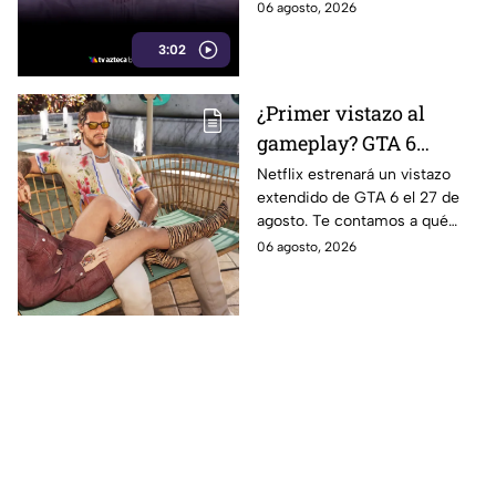
obras de agua y pavimentación
06 agosto, 2026
gobierno de Marina del
que aseguran siguen
Pilar
3:02
pendientes desde 2021.
¿Primer vistazo al
gameplay? GTA 6
prepara un nuevo
Netflix estrenará un vistazo
extendido de GTA 6 el 27 de
tráiler extendido para
agosto. Te contamos a qué
sus fans en Netflix
hora verlo en Baja California,
06 agosto, 2026
qué se espera del avance y
cuándo llegará a YouTube.