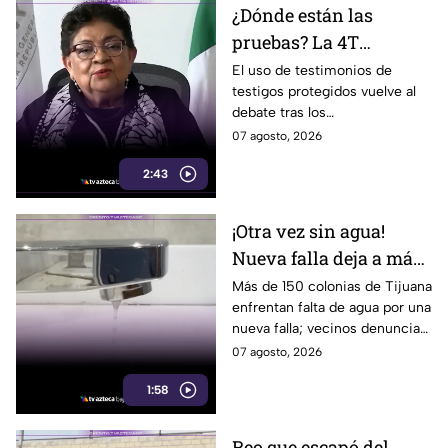
¿Dónde están las
pruebas? La 4T
cuestiona a EU por
El uso de testimonios de
testigos protegidos vuelve al
testigos protegidos y el
debate tras los
caso Ángel Aguirre
cuestionamientos de la 4T a
07 agosto, 2026
revive el debate
EU y el caso de Ángel Aguirre.
2:43
¡Otra vez sin agua!
Nueva falla deja a más
de 150 colonias de
Más de 150 colonias de Tijuana
enfrentan falta de agua por una
Tijuana sin suministro
nueva falla; vecinos denuncian
cortes cada vez más
07 agosto, 2026
frecuentes.
1:58
Reo que escapó del