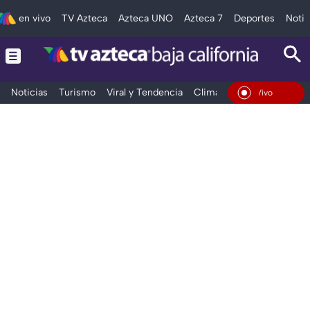
en vivo
TV Azteca
Azteca UNO
Azteca 7
Deportes
Notic
Noticias
Turismo
Viral y Tendencia
Clima
Deportes
Espec
En Vivo