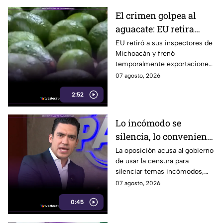
El crimen golpea al
aguacate: EU retira
inspectores y suspende
EU retiró a sus inspectores de
Michoacán y frenó
temporalmente
temporalmente exportaciones
exportaciones
de aguacate ante la
07 agosto, 2026
inseguridad y el cobro de piso.
2:52
Lo incómodo se
silencia, lo conveniente
se exhibe: oposición
La oposición acusa al gobierno
de usar la censura para
acusa al gobierno
silenciar temas incómodos,
mientras da reflectores a
07 agosto, 2026
casos contra sus adversarios.
0:45