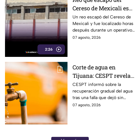
Cereso de Mexicali es
detenido tras horas de
Un reo escapó del Cereso de
Mexicali y fue localizado horas
operativo
después durante un operativo
desplegado por autoridades en
07 agosto, 2026
la ciudad.
2:26
Corte de agua en
Tijuana: CESPT revela
posible fecha de
CESPT informó sobre la
recuperación gradual del agua
recuperación tras
tras una falla que dejó sin
afectar a más de 150
servicio o con intermitencias a
07 agosto, 2026
colonias
más de 150 colonias de
Tijuana.