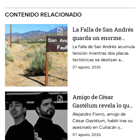
CONTENIDO RELACIONADO
La Falla de San Andrés
guarda un enorme
peligro: estos datos
La Falla de San Andrés acumula
tensión mientras dos placas
explican el temor
tectónicas se deslizan a
científico
centímetros por año. Estos
07 agosto, 2026
datos explican por qué
preocupa a los científicos.
Amigo de César
Gastélum revela lo que
vivió durante el
Alejandro Fierro, amigo de
César Gastélum, habló tras su
asesinato del
asesinato en Culiacán y
influencer: “A mí
aseguró que él también fue
07 agosto, 2026
también me