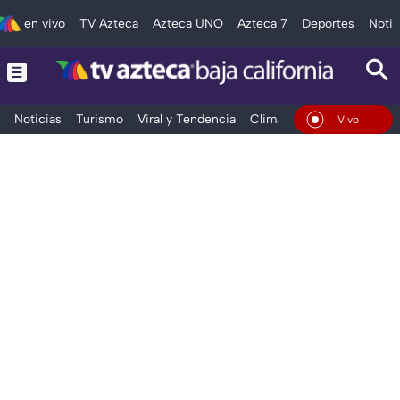
en vivo
TV Azteca
Azteca UNO
Azteca 7
Deportes
Notic
Noticias
Turismo
Viral y Tendencia
Clima
Deportes
Espec
En Vivo