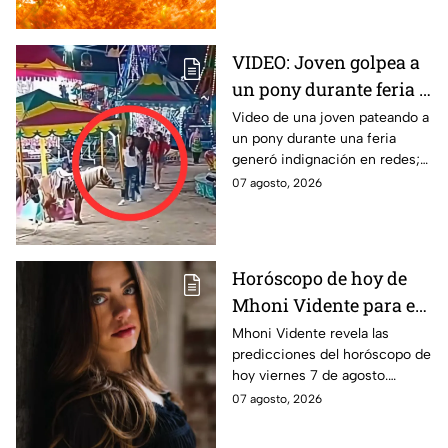
sabe.
VIDEO: Joven golpea a
un pony durante feria y
se ríe; usuarios exigen
Video de una joven pateando a
un pony durante una feria
castigo por maltrato
generó indignación en redes;
animal
usuarios piden investigar el
07 agosto, 2026
caso.
Horóscopo de hoy de
Mhoni Vidente para el
viernes 7 de agosto
Mhoni Vidente revela las
predicciones del horóscopo de
¡Siente!
hoy viernes 7 de agosto.
Descubre qué le espera a cada
07 agosto, 2026
signo en amor y dinero. Aquí te
informamos.