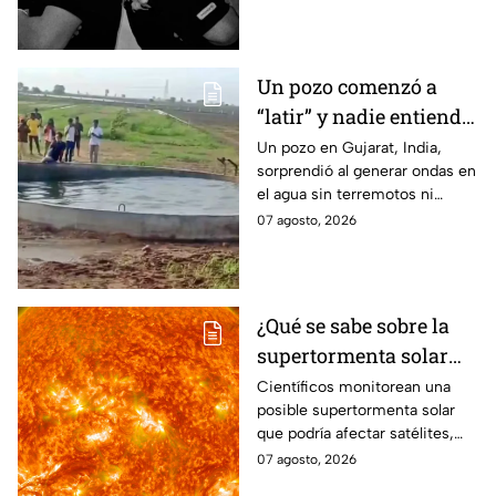
atacado a balazos durante el
dispararon”
hecho.
Un pozo comenzó a
“latir” y nadie entiende
por qué; su agua
Un pozo en Gujarat, India,
sorprendió al generar ondas en
comenzó a moverse sin
el agua sin terremotos ni
explicación aparente |
lluvias intensas. Expertos
07 agosto, 2026
VIDEO
explican el extraño fenómeno.
¿Qué se sabe sobre la
supertormenta solar
que podría provocar un
Científicos monitorean una
posible supertormenta solar
apagón global?
que podría afectar satélites,
GPS, comunicaciones y redes
07 agosto, 2026
eléctricas. Esto es lo que se