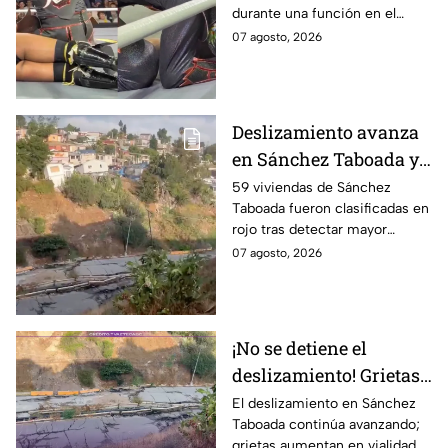
durante una función en el
en pleno combate y sale
Estado de México y tuvo que
07 agosto, 2026
del ring en camilla
ser retirado del ring.
Deslizamiento avanza
en Sánchez Taboada y
pone en riesgo a 59
59 viviendas de Sánchez
Taboada fueron clasificadas en
viviendas; familias se
rojo tras detectar mayor
niegan a abandonar
avance de grietas y riesgo por
07 agosto, 2026
sus hogares ⚠️
deslizamiento. Aquí los
detalles.
¡No se detiene el
deslizamiento! Grietas
en Sánchez Taboada
El deslizamiento en Sánchez
Taboada continúa avanzando;
avanzan y aumentan
grietas aumentan en vialidad