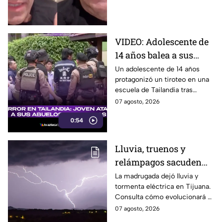
recuperación | VIDEO
avances en su recuperación.
VIDEO: Adolescente de
14 años balea a sus
abuelos y luego tirotea
Un adolescente de 14 años
protagonizó un tiroteo en una
su escuela, dejando
escuela de Tailandia tras
siete muertos y 15
presuntamente atacar primero
07 agosto, 2026
heridos
a sus abuelos.
0:54
Lluvia, truenos y
relámpagos sacuden
Tijuana durante la
La madrugada dejó lluvia y
tormenta eléctrica en Tijuana.
madrugada; ¿seguirá
Consulta cómo evolucionará el
lloviendo hoy 7 de
clima y si existe riesgo de más
07 agosto, 2026
agosto? 🌧️
lluvias.