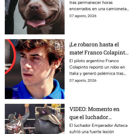
tras permanecer horas
camioneta bajo el calor
encerrados en una camioneta
en Tijuana; así
bajo altas temperaturas en la
07 agosto, 2026
lograron rescatarlos
colonia El Florido, en Tijuana.
¡Le robaron hasta el
mate! Franco Colapinto
crea polémica al
El piloto argentino Franco
Colapinto reportó un robo en
comparar seguridad de
Italia y generó polémica tras
Italia y Argentina
comparar la seguridad europea
07 agosto, 2026
con Argentina.
VIDEO: Momento en
que el luchador
Emperador Azteca
El luchador Emperador Azteca
sufrió una fuerte lesión
sufre impactante lesión