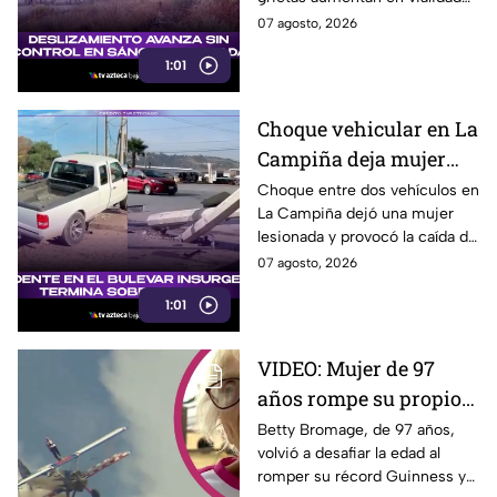
riesgo para viviendas
Erídano y elevan riesgo para
07 agosto, 2026
familias.
1:01
Choque vehicular en La
Campiña deja mujer
lesionada y derriba
Choque entre dos vehículos en
La Campiña dejó una mujer
postes hoy 7 de agosto
lesionada y provocó la caída de
postes hoy junto al bulevar
07 agosto, 2026
Insurgentes, en Tijuana.
1:01
VIDEO: Mujer de 97
años rompe su propio
Récord Guinness al
Betty Bromage, de 97 años,
volvió a desafiar la edad al
caminar sobre ala de
romper su récord Guinness y
avión en vuelo;