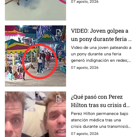
recaudar fondos para un
07 agosto, 2026
acababa de sufrir un
hospital. Aquí los detalles.
derrame cerebral.
VIDEO: Joven golpea a
un pony durante feria y
se ríe; usuarios exigen
Video de una joven pateando a
un pony durante una feria
castigo por maltrato
generó indignación en redes;
animal
usuarios piden investigar el
07 agosto, 2026
caso.
¿Qué pasó con Perez
Hilton tras su crisis de
salud en vivo? Su
Perez Hilton permanece bajo
atención médica tras una
familia revela nuevos
crisis durante una transmisión
detalles sobre su
en vivo; su familia informó
07 agosto, 2026