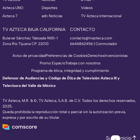
Azteca UNO
Deportes
Videos
Azteca 7
adn Noticias
TV Azteca Internacional
TV AZTECA BAJA CALIFORNIA
CONTACTO
Bulevar Sánchez Taboada 9651-1
contacto@tvazteca.com
Zona Río Tijuana CP. 22010
6646862456 | Conmutador
Aviso de privacidad
Preferencias de Cookies
Derechos
Inversionistas
Promo Espacio
Trabaja con nosotros
Programa de ética, integridad y cumplimiento
Defensor de Audiencias y Código de Ética de Televisión Azteca III y
Televisora del Valle de México
TV Azteca, M.R. & ©, TV Azteca, S.A.B. de C.V. Todos los derechos reservados,
2025.
Queda prohibida la reproducción total o parcial sin la autorización previa,
expresa y por escrito de su titular.
Subir inicio