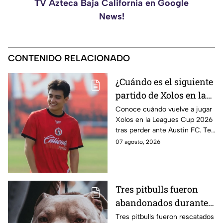
TV Azteca Baja California en Google
News!
CONTENIDO RELACIONADO
¿Cuándo es el siguiente
partido de Xolos en la
Leagues Cup 2026 tras
Conoce cuándo vuelve a jugar
Xolos en la Leagues Cup 2026
caer ante Austin FC?
tras perder ante Austin FC. Te
contamos la fecha de su
07 agosto, 2026
próximo partido y su
calendario.
Tres pitbulls fueron
abandonados durante
horas dentro de una
Tres pitbulls fueron rescatados