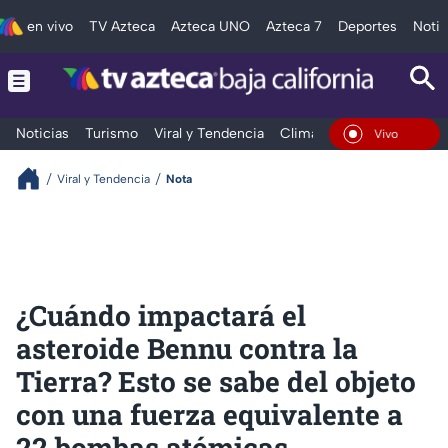
en vivo
TV Azteca
Azteca UNO
Azteca 7
Deportes
Notic
Noticias
Turismo
Viral y Tendencia
Clima
Deportes
Espec
En Vivo
Viral y Tendencia
Nota
¿Cuándo impactará el
asteroide Bennu contra la
Tierra? Esto se sabe del objeto
con una fuerza equivalente a
22 bombas atómicas