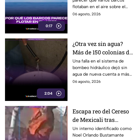
parecer que varios barcos
usuarios en redes
flotaban en el aire sobre el
sociales
mar, pero el fenómeno fue
06 agosto, 2026
causado por la refracción de la
0:17
luz.
¿Otra vez sin agua?
Más de 150 colonias de
Tijuana enfrentan
Una falla en el sistema de
bombeo hidráulico dejó sin
cortes por falla de
agua de nueva cuenta a más
CESPT
de 150 colonias de Tijuana,
06 agosto, 2026
incluyendo zonas de Otay y
2:04
Cerro Colorado.
Escapa reo del Cereso
de Mexicali tras
audiencia inicial; fue
Un interno identificado como
Noel Orlando Bustamante
localizado horas