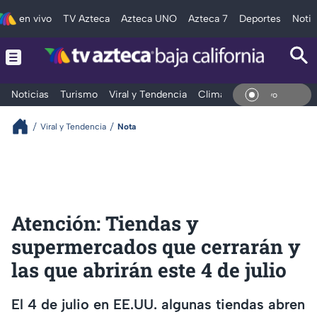
en vivo
TV Azteca
Azteca UNO
Azteca 7
Deportes
Notic
Noticias
Turismo
Viral y Tendencia
Clima
Deportes
Espec
En Vi
Viral y Tendencia
Nota
Atención: Tiendas y
supermercados que cerrarán y
las que abrirán este 4 de julio
El 4 de julio en EE.UU. algunas tiendas abren