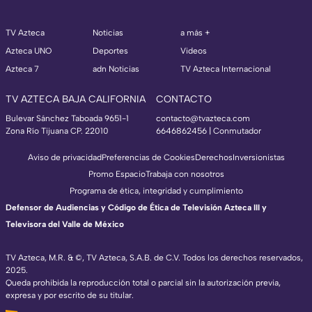
TV Azteca
Noticias
a más +
Azteca UNO
Deportes
Videos
Azteca 7
adn Noticias
TV Azteca Internacional
TV AZTECA BAJA CALIFORNIA
CONTACTO
Bulevar Sánchez Taboada 9651-1
contacto@tvazteca.com
Zona Río Tijuana CP. 22010
6646862456 | Conmutador
Aviso de privacidad
Preferencias de Cookies
Derechos
Inversionistas
Promo Espacio
Trabaja con nosotros
Programa de ética, integridad y cumplimiento
Defensor de Audiencias y Código de Ética de Televisión Azteca III y
Televisora del Valle de México
TV Azteca, M.R. & ©, TV Azteca, S.A.B. de C.V. Todos los derechos reservados,
2025.
Queda prohibida la reproducción total o parcial sin la autorización previa,
expresa y por escrito de su titular.