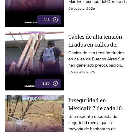
Martínez escapó del Cereso de
después
Mexicali tras una audiencia
06 agosto, 2026
inicial; fue localizado la noche
1:13
del miércoles.
Cables de alta tensión
tirados en calles de
Buenos Aires Sur
Cables de alta tensión tirados
en calles de Buenos Aires Sur
representan un riesgo
han generado preocupación
para peatones en
entre vecinos, luego de que un
06 agosto, 2026
Tijuana
trabajador resultara
2:25
electrocutado.
Inseguridad en
Mexicali: 7 de cada 10
habitantes sienten
Una reciente encuesta de
seguridad revela que la
temor de vivir en la
mayoría de habitantes de