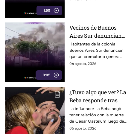
vida por ahogamiento en lo
1:50
que va del año.
Vecinos de Buenos
Aires Sur denuncian
humo y fuertes olores
Habitantes de la colonia
Buenos Aires Sur denuncian
de crematorio que
que un crematorio genera
entran a sus casas
humo y fuertes olores que
06 agosto, 2026
llegan hasta sus viviendas casi
3:05
a diario.
¿Tuvo algo que ver? La
Beba responde tras
señalamientos por la
La influencer La Beba negó
tener relación con la muerte
muerte de César
de César Gastélum luego de
Gastélum
recibir críticas y
06 agosto, 2026
especulaciones en redes