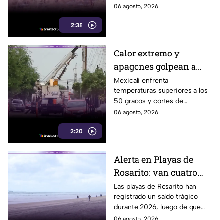
capital cachanilla
Mexicali mantiene una
06 agosto, 2026
percepción de temor ante la
2:38
inseguridad y hechos
delictivos.
Calor extremo y
apagones golpean a
Mexicali; cachanillas
Mexicali enfrenta
temperaturas superiores a los
enfrentan riesgos por
50 grados y cortes de
falta de electricidad
electricidad que generan
06 agosto, 2026
molestias y riesgos para la
2:20
salud de los habitantes.
Alerta en Playas de
Rosarito: van cuatro
ahogados en playas en
Las playas de Rosarito han
registrado un saldo trágico
lo que va del año
durante 2026, luego de que
cuatro personas perdieran la
06 agosto, 2026