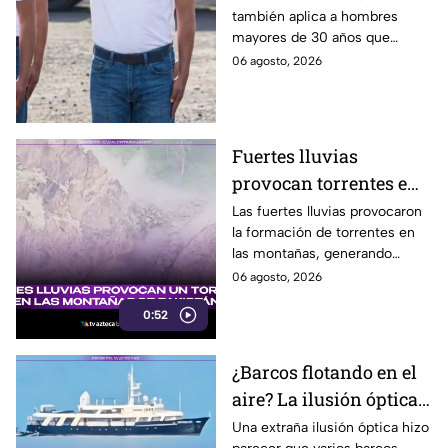
también aplica a hombres
pueden llamar para
mayores de 30 años que
hacer servicio en Baja
nunca tramitaron su cartilla. Te
06 agosto, 2026
California
decimos si también en Baja
California.
Fuertes lluvias
provocan torrentes e
inundaciones en una
Las fuertes lluvias provocaron
la formación de torrentes en
región montañosa
las montañas, generando
inundaciones y afectaciones
06 agosto, 2026
en la región.
0:52
¿Barcos flotando en el
aire? La ilusión óptica
que sorprendió a
Una extraña ilusión óptica hizo