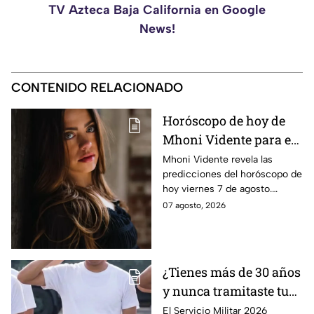
TV Azteca Baja California en Google
News!
CONTENIDO RELACIONADO
Horóscopo de hoy de
Mhoni Vidente para el
viernes 7 de agosto
Mhoni Vidente revela las
predicciones del horóscopo de
¡Siente!
hoy viernes 7 de agosto.
Descubre qué le espera a cada
07 agosto, 2026
signo en amor y dinero. Aquí te
informamos.
¿Tienes más de 30 años
y nunca tramitaste tu
cartilla militar? Te
El Servicio Militar 2026