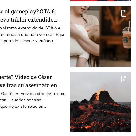
zo al gameplay? GTA 6
evo tráiler extendido
en Netflix
un vistazo extendido de GTA 6 el
ontamos a qué hora verlo en Baja
 espera del avance y cuándo
uerte? Video de César
ve tras su asesinato en
Gastélum volvió a circular tras su
cán. Usuarios señalan
que no existe relación
 crimen.