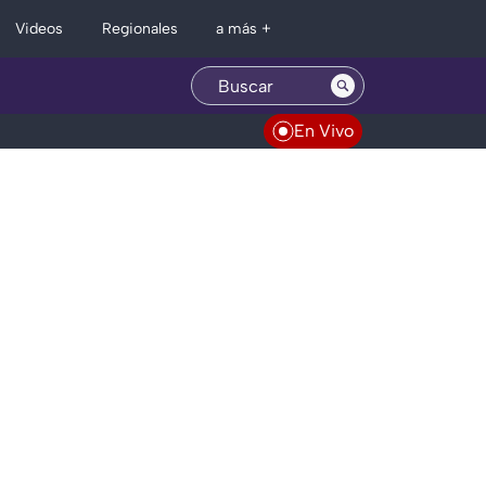
Regionales
Videos
a más +
En Vivo