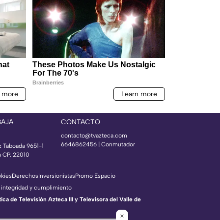
BAJA
CONTACTO
contacto@tvazteca.com
6646862456 | Conmutador
z Taboada 9651-1
a CP. 22010
okies
Derechos
Inversionistas
Promo Espacio
 integridad y cumplimiento
a de Televisión Azteca III y Televisora del Valle de