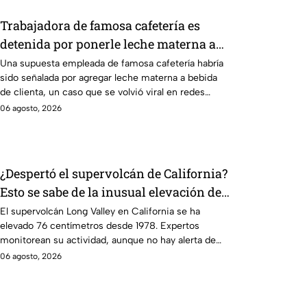
Trabajadora de famosa cafetería es
detenida por ponerle leche materna a
bebida de una clienta que la trató mal
Una supuesta empleada de famosa cafetería habría
sido señalada por agregar leche materna a bebida
de clienta, un caso que se volvió viral en redes
sociales.
06 agosto, 2026
¿Despertó el supervolcán de California?
Esto se sabe de la inusual elevación de
Long Valley
El supervolcán Long Valley en California se ha
elevado 76 centímetros desde 1978. Expertos
monitorean su actividad, aunque no hay alerta de
erupción inmediata.
06 agosto, 2026