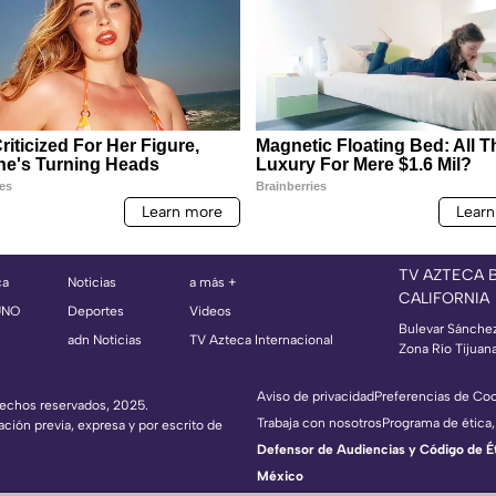
TV AZTECA 
ca
Noticias
a más +
CALIFORNIA
UNO
Deportes
Videos
Bulevar Sánche
adn Noticias
TV Azteca Internacional
Zona Río Tijuan
Aviso de privacidad
Preferencias de Co
erechos reservados, 2025.
Trabaja con nosotros
Programa de ética,
ación previa, expresa y por escrito de
Defensor de Audiencias y Código de Étic
México