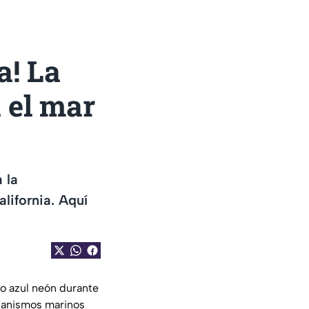
a! La
 el mar
 la
lifornia. Aquí
no azul neón durante
rganismos marinos