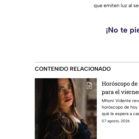
que emiten luz al se
¡No te pi
CONTENIDO RELACIONADO
Horóscopo de
para el viernes
Mhoni Vidente reve
horóscopo de hoy 
qué le espera a ca
informamos.
07 agosto, 2026