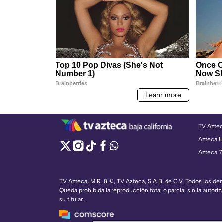
TV Azte
Azteca 
Azteca 7
TV Azteca, M.R. & ©, TV Azteca, S.A.B. de C.V. Todos los d
Queda prohibida la reproducción total o parcial sin la autoriz
su titular.