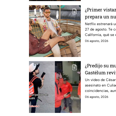
¿Primer vista
prepara un nu
para sus fans 
Netflix estrenará 
27 de agosto. Te c
California, qué se
llegará a YouTube.
06 agosto, 2026
¿Predijo su m
Gastélum revi
Culiacán
Un video de César 
asesinato en Culia
coincidencias, aun
confirmada con el
06 agosto, 2026