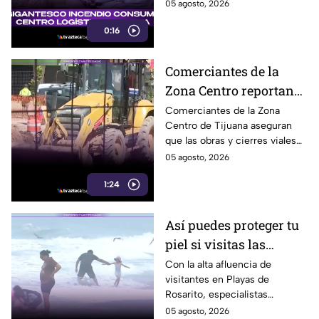
espacial rusa Roscosmos. El
05 agosto, 2026
humo fue visible a varios
0:16
kilómetros.
Comerciantes de la
Zona Centro reportan
caída de hasta 40% por
Comerciantes de la Zona
Centro de Tijuana aseguran
obras en avenida
que las obras y cierres viales
Revolución
en la avenida Revolución han
05 agosto, 2026
reducido hasta 40% la
1:24
afluencia de clientes.
Así puedes proteger tu
piel si visitas las
playas de Rosarito
Con la alta afluencia de
visitantes en Playas de
durante el verano
Rosarito, especialistas
recomiendan reaplicar
05 agosto, 2026