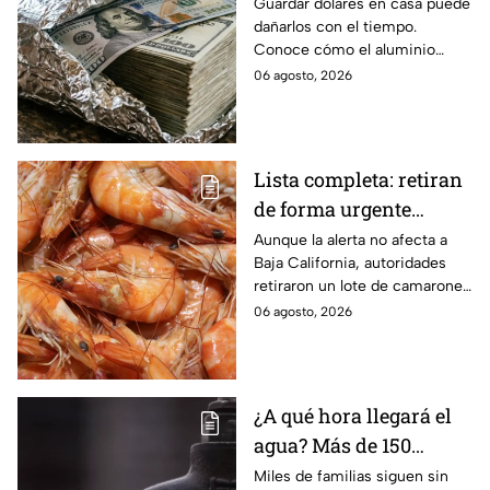
dólares en papel
Guardar dólares en casa puede
dañarlos con el tiempo.
aluminio? La razón
Conoce cómo el aluminio
podría sorprenderte
puede ayudar a proteger los
06 agosto, 2026
billetes del desgaste.
Lista completa: retiran
de forma urgente
camarones
Aunque la alerta no afecta a
Baja California, autoridades
contaminados con
retiraron un lote de camarones
salmonela
con salmonela en España;
06 agosto, 2026
conoce cuál es y dónde se
vendió.
¿A qué hora llegará el
agua? Más de 150
colonias de Tijuana
Miles de familias siguen sin