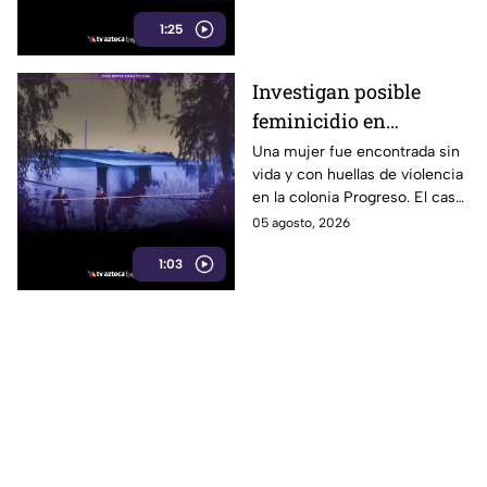
protector solar cada dos horas
1:25
y utilizar uno con FPS 30 o
superior.
Investigan posible
feminicidio en
Mexicali; hallan a una
Una mujer fue encontrada sin
vida y con huellas de violencia
mujer sin vida con
en la colonia Progreso. El caso
huellas de violencia
es investigado como un
05 agosto, 2026
posible feminicidio y no hay
1:03
detenidos.