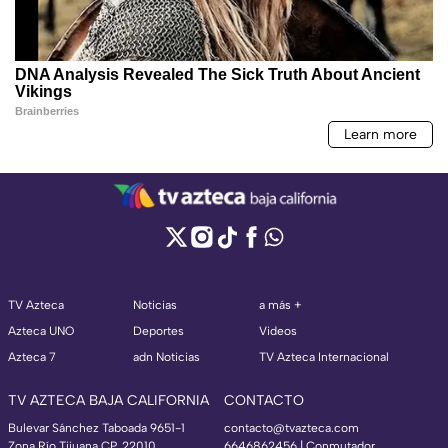
TV Azteca
Noticias
a más +
Azteca UNO
Deportes
Videos
Azteca 7
adn Noticias
TV Azteca Internacional
TV AZTECA BAJA CALIFORNIA
CONTACTO
Bulevar Sánchez Taboada 9651-1
contacto@tvazteca.com
Zona Río Tijuana CP. 22010
6646862456 | Conmutador