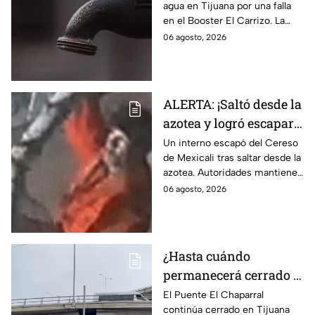
agua en Tijuana por una falla
siguen sin servicio
en el Booster El Carrizo. La
CESPT aún no confirma la hora
06 agosto, 2026
en que regresará el servicio.
ALERTA: ¡Saltó desde la
azotea y logró escapar!
Reo burla la seguridad
Un interno escapó del Cereso
de Mexicali tras saltar desde la
del Cereso de Mexicali
azotea. Autoridades mantienen
y continúa prófugo ⚠️
un operativo para localizarlo.
06 agosto, 2026
Esto es lo que se sabe.
¿Hasta cuándo
permanecerá cerrado el
Puente El Chaparral en
El Puente El Chaparral
continúa cerrado en Tijuana
Tijuana? Continúan las