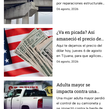
por reparaciones estructurales;
reparaciones
conoce las afectaciones viales
06 agosto, 2026
y rutas alternas para evitar
retrasos.
¿Va en picada? Así
amaneció el precio del
dólar hoy 6 de agosto
Aquí te dejamos el precio del
dólar hoy, jueves 6 de agosto
en Tijuana
en Tijuana, para que agilices
tus cambios, compras y
06 agosto, 2026
cruces fronterizos con
información actualizada.
Adulta mayor se
impacta contra una
barda tras perder el
Una mujer adulta mayor perdió
el control de su camioneta y
control de su
se impactó contra la barda de