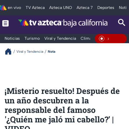
en vivo
TV Azteca
Azteca UNO
Azteca 7
Deportes
Notic
Noticias
Turismo
Viral y Tendencia
Clima
Deportes
Espec
En Vivo
Viral y Tendencia
Nota
¡Misterio resuelto! Después de
un año descubren a la
responsable del famoso
'¿Quién me jaló mi cabello?’ |
VIDEO