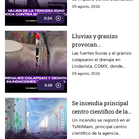
camioneta en Mexicali
un predio en el cruce de las
05 agosto, 2026
calzadas Independencia y
0:24
López Mateos, en Mexicali.
Lluvias y granizo
provocan
inundaciones en
Las fuertes lluvias y el granizo
colapsaron el drenaje en
Lindavista; agua brota
Lindavista, CDMX, donde
de los escusados
vecinos reportaron
05 agosto, 2026
inundaciones y agua saliendo
0:28
por los escusados.
Se incendia principal
centro científico de la
agencia espacial rusa
Un incendio se registró en el
TsNIIMash, principal centro
Roscosmos
científico de la agencia