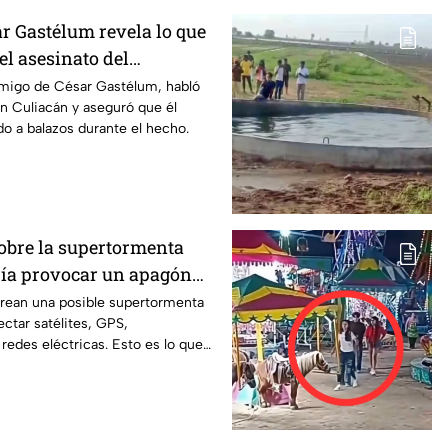
r Gastélum revela lo que
el asesinato del
A mí también me
amigo de César Gastélum, habló
en Culiacán y aseguró que él
o a balazos durante el hecho.
sobre la supertormenta
ría provocar un apagón
orean una posible supertormenta
ectar satélites, GPS,
edes eléctricas. Esto es lo que