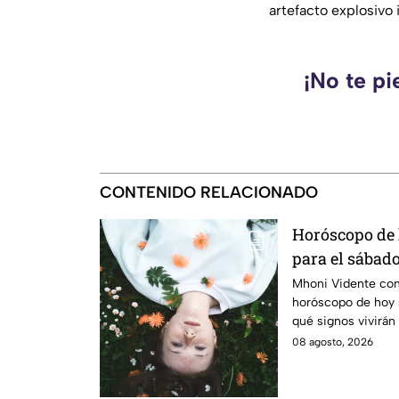
artefacto explosivo
¡No te pi
CONTENIDO RELACIONADO
Horóscopo de
para el sábado
ciclo!
Mhoni Vidente com
horóscopo de hoy 
qué signos vivirán
¿Estás listo?
08 agosto, 2026