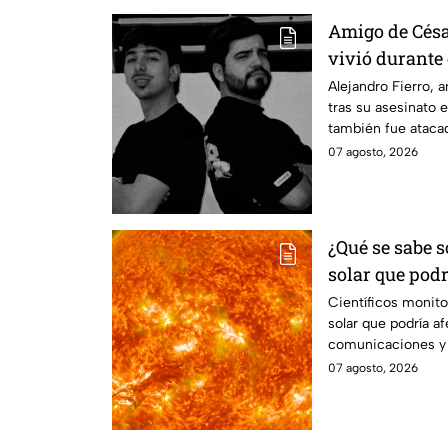
Amigo de Césa
vivió durante 
influencer: “
Alejandro Fierro, 
tras su asesinato 
dispararon”
también fue atacad
07 agosto, 2026
¿Qué se sabe 
solar que pod
global?
Científicos monit
solar que podría af
comunicaciones y r
se sabe.
07 agosto, 2026