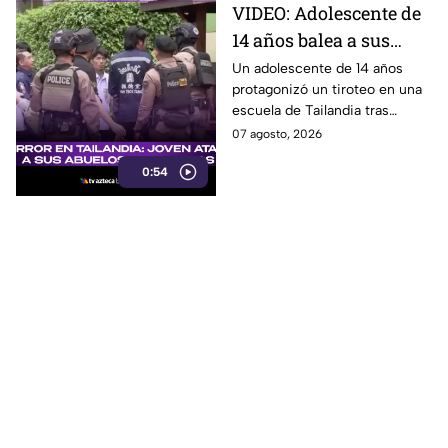
VIDEO: Adolescente de
14 años balea a sus
abuelos y luego tirotea
Un adolescente de 14 años
protagonizó un tiroteo en una
su escuela, dejando
escuela de Tailandia tras
siete muertos y 15
presuntamente atacar primero
07 agosto, 2026
heridos
a sus abuelos.
0:54