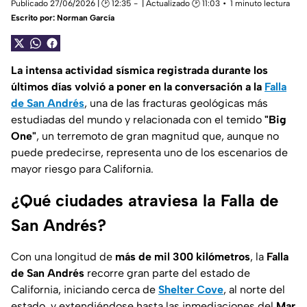
Publicado 27/06/2026 | 🕑 12:35
| Actualizado 🕑 11:03
1 minuto lectura
Escrito por:
Norman García
La intensa actividad sísmica registrada durante los
últimos días volvió a poner en la conversación a la
Falla
de San Andrés
, una de las fracturas geológicas más
estudiadas del mundo y relacionada con el temido
"Big
One"
, un terremoto de gran magnitud que, aunque no
puede predecirse, representa uno de los escenarios de
mayor riesgo para California.
¿Qué ciudades atraviesa la Falla de
San Andrés?
Con una longitud de
más de mil 300 kilómetros
, la
Falla
de San Andrés
recorre gran parte del estado de
California, iniciando cerca de
Shelter Cove
, al norte del
estado, y extendiéndose hasta las inmediaciones del
Mar