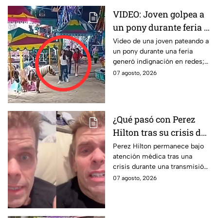
VIDEO: Joven golpea a
un pony durante feria y
se ríe; usuarios exigen
Video de una joven pateando a
un pony durante una feria
castigo por maltrato
generó indignación en redes;
animal
usuarios piden investigar el
07 agosto, 2026
caso.
¿Qué pasó con Perez
Hilton tras su crisis de
salud en vivo? Su
Perez Hilton permanece bajo
atención médica tras una
familia revela nuevos
crisis durante una transmisión
detalles sobre su
en vivo; su familia informó
07 agosto, 2026
recuperación | VIDEO
avances en su recuperación.