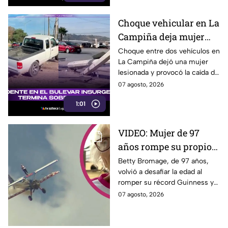
Choque vehicular en La
Campiña deja mujer
lesionada y derriba
Choque entre dos vehículos en
La Campiña dejó una mujer
postes hoy 7 de agosto
lesionada y provocó la caída de
postes hoy junto al bulevar
07 agosto, 2026
Insurgentes, en Tijuana.
1:01
VIDEO: Mujer de 97
años rompe su propio
Récord Guinness al
Betty Bromage, de 97 años,
volvió a desafiar la edad al
caminar sobre ala de
romper su récord Guinness y
avión en vuelo;
recaudar fondos para un
07 agosto, 2026
acababa de sufrir un
hospital. Aquí los detalles.
derrame cerebral.