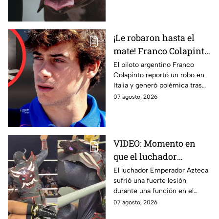
colonia El Florido, en Tijuana.
¡Le robaron hasta el
mate! Franco Colapinto
crea polémica al
El piloto argentino Franco
Colapinto reportó un robo en
comparar seguridad de
Italia y generó polémica tras
Italia y Argentina
comparar la seguridad europea
07 agosto, 2026
con Argentina.
VIDEO: Momento en
que el luchador
Emperador Azteca
El luchador Emperador Azteca
sufrió una fuerte lesión
sufre impactante lesión
durante una función en el
en pleno combate y sale
Estado de México y tuvo que
07 agosto, 2026
del ring en camilla
ser retirado del ring.