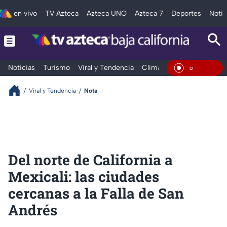
en vivo
TV Azteca
Azteca UNO
Azteca 7
Deportes
Notic
Noticias
Turismo
Viral y Tendencia
Clima
Deportes
Espec
En Vivo
Viral y Tendencia
Nota
Del norte de California a
Mexicali: las ciudades
cercanas a la Falla de San
Andrés