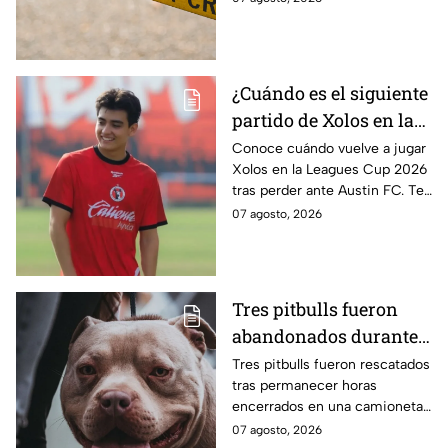
incidente y mantienen un
operativo en la zona.
¿Cuándo es el siguiente
partido de Xolos en la
Leagues Cup 2026 tras
Conoce cuándo vuelve a jugar
Xolos en la Leagues Cup 2026
caer ante Austin FC?
tras perder ante Austin FC. Te
contamos la fecha de su
07 agosto, 2026
próximo partido y su
calendario.
Tres pitbulls fueron
abandonados durante
horas dentro de una
Tres pitbulls fueron rescatados
tras permanecer horas
camioneta bajo el calor
encerrados en una camioneta
en Tijuana; así
bajo altas temperaturas en la
07 agosto, 2026
lograron rescatarlos