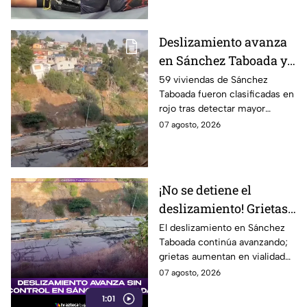
Deslizamiento avanza
en Sánchez Taboada y
pone en riesgo a 59
59 viviendas de Sánchez
Taboada fueron clasificadas en
viviendas; familias se
rojo tras detectar mayor
niegan a abandonar
avance de grietas y riesgo por
07 agosto, 2026
sus hogares ⚠️
deslizamiento. Aquí los
detalles.
¡No se detiene el
deslizamiento! Grietas
en Sánchez Taboada
El deslizamiento en Sánchez
Taboada continúa avanzando;
avanzan y aumentan
grietas aumentan en vialidad
riesgo para viviendas
Erídano y elevan riesgo para
07 agosto, 2026
familias.
1:01