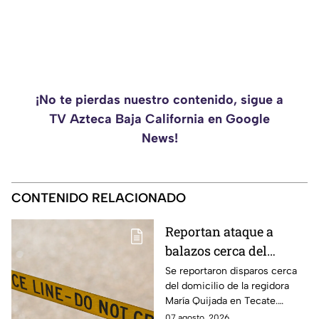
¡No te pierdas nuestro contenido, sigue a
TV Azteca Baja California en Google
News!
CONTENIDO RELACIONADO
Reportan ataque a
balazos cerca del
domicilio de la
Se reportaron disparos cerca
del domicilio de la regidora
regidora María Quijada
María Quijada en Tecate.
en Tecate; esto se sabe
Autoridades investigan el
07 agosto, 2026