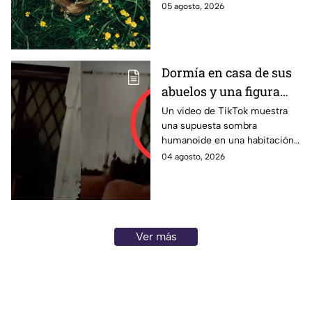
espera a tu signo en amor,
05 agosto, 2026
salud, dinero y trabajo. Aquí te
informamos.
Dormía en casa de sus
abuelos y una figura
oscura lo despertó a las
Un video de TikTok muestra
una supuesta sombra
3 AM; VIDEO de
humanoide en una habitación
presunta entidad se
y divide opiniones entre
04 agosto, 2026
viraliza en TikTok
usuarios que creen que es real.
Ver más