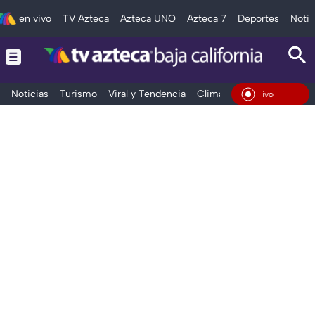
en vivo
TV Azteca
Azteca UNO
Azteca 7
Deportes
Notic
Noticias
Turismo
Viral y Tendencia
Clima
Deportes
Espec
En Vivo