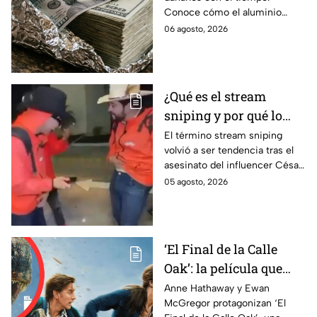
aluminio? La razón
Conoce cómo el aluminio
podría sorprenderte
puede ayudar a proteger los
06 agosto, 2026
billetes del desgaste.
¿Qué es el stream
sniping y por qué lo
mencionan con el caso
El término stream sniping
volvió a ser tendencia tras el
del influencer César
asesinato del influencer César
Gastelum?
Gastelum. Te explicamos qué
05 agosto, 2026
significa y por qué se
menciona en este caso.
‘El Final de la Calle
Oak’: la película que
plantea qué ocurriría si
Anne Hathaway y Ewan
McGregor protagonizan ‘El
tu vecindario