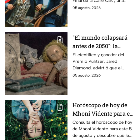
Final de la Calle Oak’, una
desapareciera de la
historia de supervivencia que
05 agosto, 2026
realidad | VIDEO
llega a los cines en agosto.
"El mundo colapsará
antes de 2050": la
alarmante advertencia
El científico y ganador del
Premio Pulitzer, Jared
de un científico
Diamond, advirtió que el
ganador del Pulitzer
mundo podría enfrentar un
05 agosto, 2026
colapso antes de 2050 si no
se actúa contra la crisis.
Horóscopo de hoy de
Mhoni Vidente para el
miércoles 5 de agosto
Consulta el horóscopo de hoy
de Mhoni Vidente para este 5
¡No desistas!
de agosto y descubre qué le