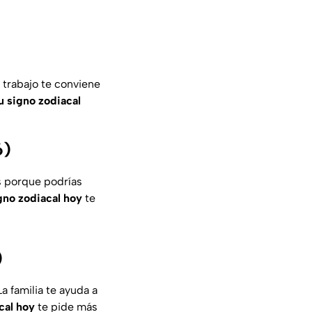
 trabajo te conviene
u signo zodiacal
6)
s porque podrías
gno zodiacal hoy
te
)
a familia te ayuda a
cal hoy
te pide más