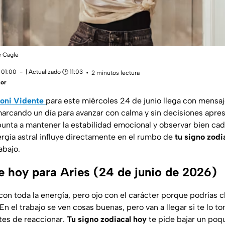
 Cagle
 01:00
| Actualizado 🕑 11:03
2 minutos lectura
ñor
ni Vidente
para este miércoles 24 de junio llega con mensaj
marcando un día para avanzar con calma y sin decisiones apre
unta a mantener la estabilidad emocional y observar bien cad
ergía astral influye directamente en el rumbo de
tu signo zodi
rabajo.
 hoy para Aries (24 de junio de 2026)
 con toda la energía, pero ojo con el carácter porque podrías c
En el trabajo se ven cosas buenas, pero van a llegar si te lo 
tes de reaccionar.
Tu signo zodiacal hoy
te pide bajar un poqu