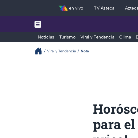
en vivo
TV Azteca
Aztec
Noticias
Turismo
Viral y Tendencia
Clima
D
Viral y Tendencia
Nota
Horósc
para el