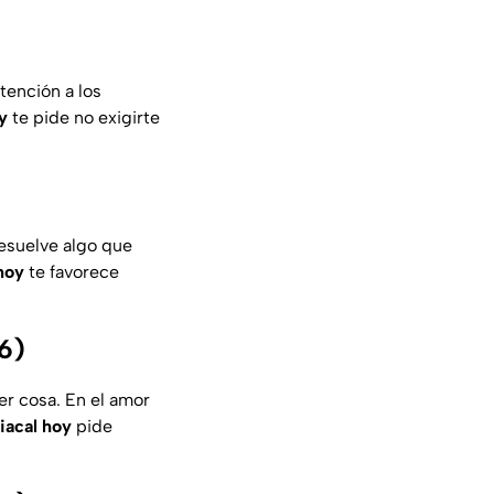
tención a los
y
te pide no exigirte
resuelve algo que
hoy
te favorece
6)
er cosa. En el amor
iacal hoy
pide