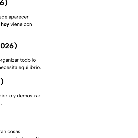
26)
uede aparecer
 hoy
viene con
2026)
rganizar todo lo
ecesita equilibrio.
6)
bierto y demostrar
.
aran cosas