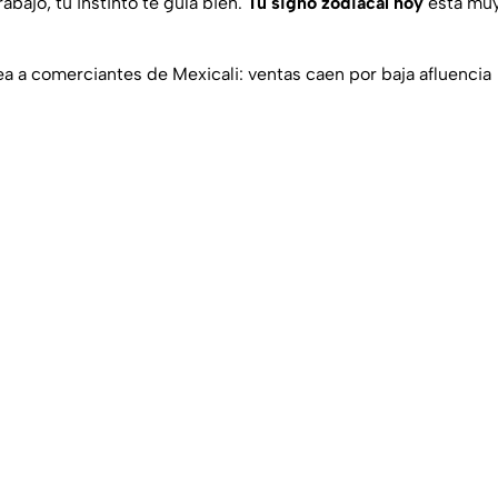
abajo, tu instinto te guía bien.
Tu signo zodiacal hoy
está muy
a a comerciantes de Mexicali: ventas caen por baja afluencia