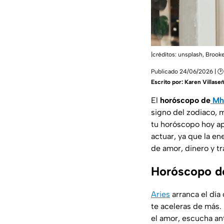
|créditos: unsplash,
Brooke
Publicado 24/06/2026 | 🕑
Escrito por:
Karen Villase
El
horóscopo de
Mho
signo del zodiaco, 
tu horóscopo hoy ap
actuar, ya que la en
de amor, dinero y t
Horóscopo de
Aries
arranca el día
te aceleras de más. 
el amor, escucha an