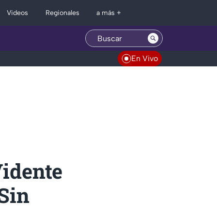
Regionales
Videos
a más +
En Vivo
idente
¡Sin