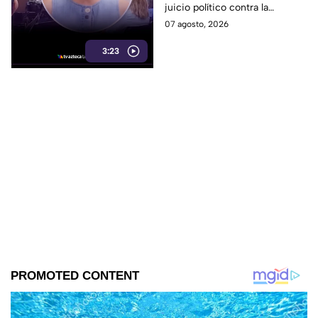
juicio político contra la
gobernadora y la fiscal del
07 agosto, 2026
estado, tras el caso de Pedro
3:23
Ariel Mendívil.