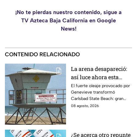
¡No te pierdas nuestro contenido, sigue a
TV Azteca Baja California en Google
News!
CONTENIDO RELACIONADO
La arena desapareció:
así luce ahora esta
popular playa de
El fuerte oleaje provocado por
Genevieve transformó
California tras los
Carlsbad State Beach: gran
efectos de Genevieve
parte de la arena desapareció y
08 agosto, 2026
dejó expuestas zonas rocosas.
¿Se acerca otro repunte