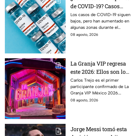
de COVID-19? Casos
aumentan en estas
Los casos de COVID-19 siguen
bajos, pero han aumentado en
zonas
algunas zonas durante el
verano. Conoce qué estados
08 agosto, 2026
registran actividad moderada y
alta del virus.
La Granja VIP regresa
este 2026: Ellos son los
famosos confirmados
Carlos Trejo es el primer
participante confirmado de La
hasta ahora
Granja VIP México 2026.
Conoce quiénes más se
08 agosto, 2026
sumarán y cuándo podría
comenzar el reality.
Jorge Messi tomó esta