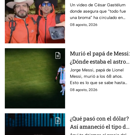
donde afirma que “todo
Un video de César Gastélum
donde asegura que “todo fue
fue una broma”
una broma” ha circulado en
redes sociales tras su muerte
08 agosto, 2026
y desatado dudas entre sobre
lo ocurrido.
Murió el papá de Messi:
¿Dónde estaba el astro
argentino al conocer la
Jorge Messi, papá de Lionel
Messi, murió a los 68 años.
noticia?
Esto es lo que se sabe hasta
ahora sobre su fallecimiento y
08 agosto, 2026
el duro golpe para el astro
argentino.
¿Qué pasó con el dólar?
Así amaneció el tipo de
cambio hoy sábado 8 de