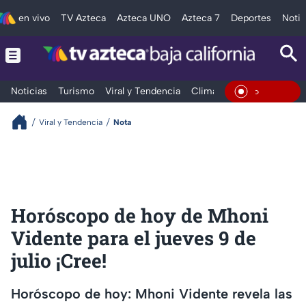
en vivo
TV Azteca
Azteca UNO
Azteca 7
Deportes
Notic
Noticias
Turismo
Viral y Tendencia
Clima
Deportes
Espec
En Vivo
Viral y Tendencia
Nota
Horóscopo de hoy de Mhoni
Vidente para el jueves 9 de
julio ¡Cree!
Horóscopo de hoy: Mhoni Vidente revela las