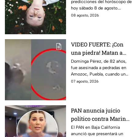
predicciones del horóscopo de
¡Cierre de ciclo!
hoy sábado 8 de agosto.
Descubre qué signos vivirán
08 agosto, 2026
cierres de ciclo y cambios.
¿Estás listo?
VIDEO FUERTE: ¡Con
una piedra! Matan a
vendedora de cemitas
Dominga Pérez, de 82 años,
fue asesinada a pedradas en
de 82 años mientras iba
Amozoc, Puebla, cuando un
a su casa
sujeto le robó los 90 pesos
07 agosto, 2026
que ganó vendiendo cemitas.
PAN anuncia juicio
político contra Marina
del Pilar y la fiscal de
El PAN en Baja California
anunció que presentará un
Baja California