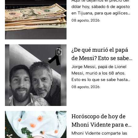
Aquí te dejamos el precio del
dólar hoy, sábado 6 de agosto
agosto en Tijuana
en Tijuana, para que agilices
tus cambios, compras y
08 agosto, 2026
cruces fronterizos con
información actualizada.
¿De qué murió el papá
de Messi? Esto se sabe
sobre el fallecimiento
Jorge Messi, papá de Lionel
Messi, murió a los 68 años.
de Jorge Messi
Esto es lo que se sabe hasta
ahora sobre su fallecimiento
08 agosto, 2026
que enluta al astro argentino.
Horóscopo de hoy de
Mhoni Vidente para el
sábado 8 de agosto
Mhoni Vidente comparte las