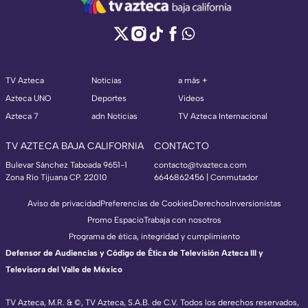
TV Azteca
Noticias
a más +
Azteca UNO
Deportes
Videos
Azteca 7
adn Noticias
TV Azteca Internacional
TV AZTECA BAJA CALIFORNIA
CONTACTO
Bulevar Sánchez Taboada 9651-1
contacto@tvazteca.com
Zona Río Tijuana CP. 22010
6646862456 | Conmutador
Aviso de privacidad
Preferencias de Cookies
Derechos
Inversionistas
Promo Espacio
Trabaja con nosotros
Programa de ética, integridad y cumplimiento
Defensor de Audiencias y Código de Ética de Televisión Azteca III y
Televisora del Valle de México
TV Azteca, M.R. & ©, TV Azteca, S.A.B. de C.V. Todos los derechos reservados,