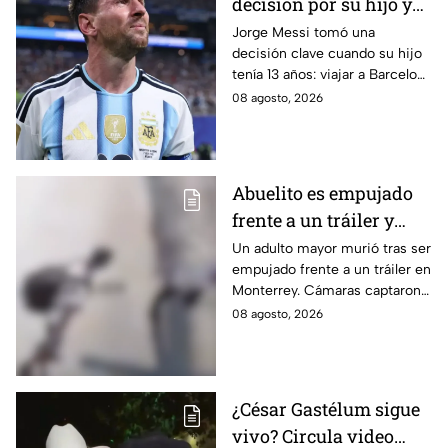
decisión por su hijo y
terminó cambiando la
Jorge Messi tomó una
decisión clave cuando su hijo
historia del fútbol
tenía 13 años: viajar a Barcelona
para buscar oportunidades
08 agosto, 2026
futbolísticas y tratar su
deficiencia hormonal.
Abuelito es empujado
frente a un tráiler y
muere atropellado; el
Un adulto mayor murió tras ser
empujado frente a un tráiler en
agresor escapó |
Monterrey. Cámaras captaron
IMÁGENES SENSIBLES
el momento y autoridades
08 agosto, 2026
buscan al presunto agresor.
¿César Gastélum sigue
vivo? Circula video