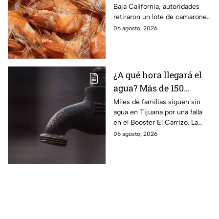
Baja California, autoridades
contaminados con
retiraron un lote de camarones
salmonela
con salmonela en España;
06 agosto, 2026
conoce cuál es y dónde se
vendió.
¿A qué hora llegará el
agua? Más de 150
colonias de Tijuana
Miles de familias siguen sin
agua en Tijuana por una falla
siguen sin servicio
en el Booster El Carrizo. La
CESPT aún no confirma la hora
06 agosto, 2026
en que regresará el servicio.