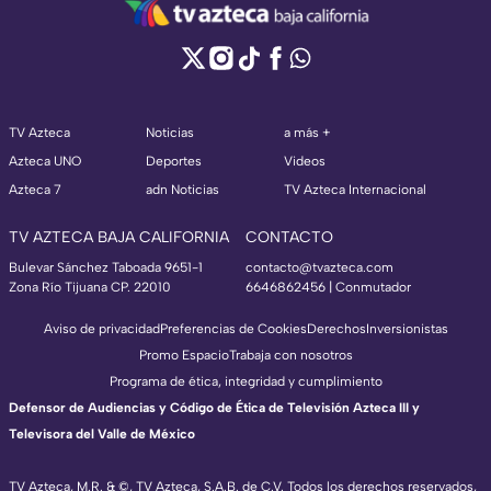
TV Azteca
Noticias
a más +
Azteca UNO
Deportes
Videos
Azteca 7
adn Noticias
TV Azteca Internacional
TV AZTECA BAJA CALIFORNIA
CONTACTO
Bulevar Sánchez Taboada 9651-1
contacto@tvazteca.com
Zona Río Tijuana CP. 22010
6646862456 | Conmutador
Aviso de privacidad
Preferencias de Cookies
Derechos
Inversionistas
Promo Espacio
Trabaja con nosotros
Programa de ética, integridad y cumplimiento
Defensor de Audiencias y Código de Ética de Televisión Azteca III y
Televisora del Valle de México
TV Azteca, M.R. & ©, TV Azteca, S.A.B. de C.V. Todos los derechos reservados,