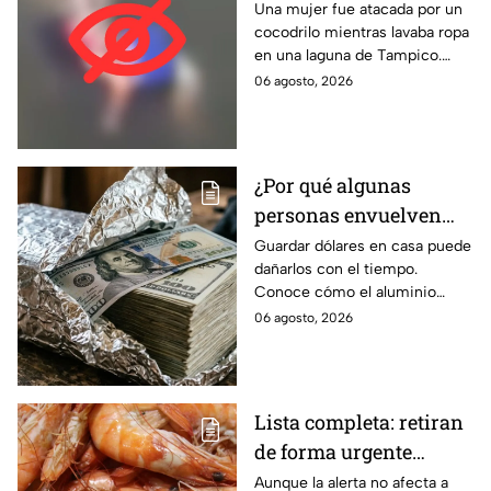
lavaba ropa y la
Una mujer fue atacada por un
cocodrilo mientras lavaba ropa
arrastra al agua en
en una laguna de Tampico.
Tampico | FUERTES
Autoridades activaron un
06 agosto, 2026
IMÁGENES
operativo de emergencia.
¿Por qué algunas
personas envuelven
dólares en papel
Guardar dólares en casa puede
dañarlos con el tiempo.
aluminio? La razón
Conoce cómo el aluminio
podría sorprenderte
puede ayudar a proteger los
06 agosto, 2026
billetes del desgaste.
Lista completa: retiran
de forma urgente
camarones
Aunque la alerta no afecta a