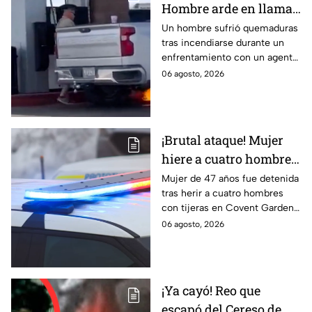
Hombre arde en llamas
tras recibir descarga de
Un hombre sufrió quemaduras
tras incendiarse durante un
taser de un policía en
enfrentamiento con un agente
plena gasolinera
que usó un taser cerca de una
06 agosto, 2026
bomba de gasolina.
¡Brutal ataque! Mujer
hiere a cuatro hombres
con unas tijeras
Mujer de 47 años fue detenida
tras herir a cuatro hombres
con tijeras en Covent Garden,
Londres. Autoridades
06 agosto, 2026
descartan terrorismo. Te
informamos.
¡Ya cayó! Reo que
escapó del Cereso de