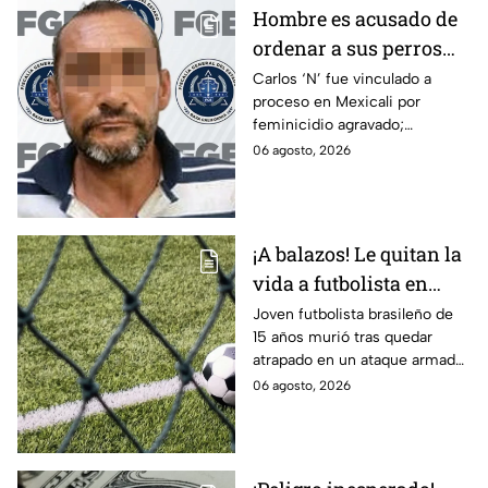
Hombre es acusado de
ordenar a sus perros
atacar a su hermana
Carlos ‘N’ fue vinculado a
proceso en Mexicali por
con discapacidad
feminicidio agravado;
auditiva en Mexicali; lo
autoridades señalan un
06 agosto, 2026
procesan por
presunto ataque contra su
feminicidio
hermana.
¡A balazos! Le quitan la
vida a futbolista en
pleno partido
Joven futbolista brasileño de
15 años murió tras quedar
atrapado en un ataque armado
en Maceió. Autoridades
06 agosto, 2026
investigan una disputa ajena al
deporte.