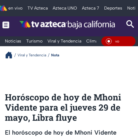
en vivo
TV Azteca
Azteca UNO
Azteca 7
Deportes
Notic
Noticias
Turismo
Viral y Tendencia
Clima
Deportes
Espec
En Viv
Viral y Tendencia
Nota
Horóscopo de hoy de Mhoni
Vidente para el jueves 29 de
mayo, Libra fluye
El horóscopo de hoy de Mhoni Vidente