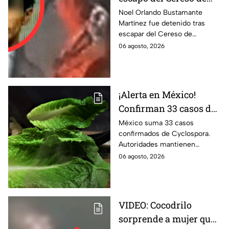
Mexicali es detenido
Noel Orlando Bustamante
Martínez fue detenido tras
tras operativo hoy 6 de
escapar del Cereso de
agosto
Mexicali. Autoridades
06 agosto, 2026
realizaron un operativo durante
la madrugada.
¡Alerta en México!
Confirman 33 casos de
Cyclospora; estos
México suma 33 casos
confirmados de Cyclospora.
estados ya reportan
Autoridades mantienen
contagios
vigilancia e investigan posibles
06 agosto, 2026
contagios en Guanajuato y
Quintana Roo. Te informamos.
VIDEO: Cocodrilo
sorprende a mujer que