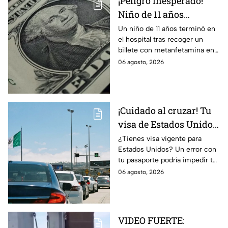
¡Peligro inesperado!
Niño de 11 años
termina en el hospital
Un niño de 11 años terminó en
el hospital tras recoger un
tras recoger un billete
billete con metanfetamina en
del suelo
Alabama. Autoridades
06 agosto, 2026
investigan cómo llegó al lugar.
Te informamos.
¡Cuidado al cruzar! Tu
visa de Estados Unidos
podría quedar
¿Tienes visa vigente para
Estados Unidos? Un error con
cancelada por este
tu pasaporte podría impedir tu
error en el pasaporte
entrada, incluso si el
06 agosto, 2026
documento aún no vence.
VIDEO FUERTE: