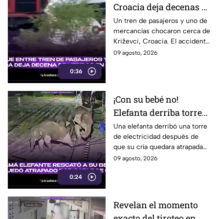
Croacia deja decenas de
heridos; seis están
Un tren de pasajeros y uno de
mercancías chocaron cerca de
graves
Križevci, Croacia. El accidente
dejó entre 20 y 25 heridos,
09 agosto, 2026
seis de ellos graves.
0:36
¡Con su bebé no!
Elefanta derriba torre
eléctrica para rescatar
Una elefanta derribó una torre
de electricidad después de
a su cría
que su cría quedara atrapada
entre los cables, en un intento
09 agosto, 2026
por eliminar la amenaza.
0:24
Revelan el momento
exacto del tiroteo en