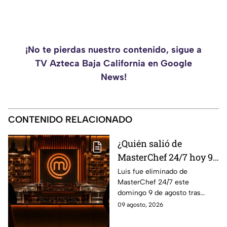
¡No te pierdas nuestro contenido, sigue a
TV Azteca Baja California en Google
News!
CONTENIDO RELACIONADO
¿Quién salió de
MasterChef 24/7 hoy 9
de agosto? Este
Luis fue eliminado de
MasterChef 24/7 este
participante quedó
domingo 9 de agosto tras
eliminado
enfrentarse a Ixdit y Michelle
09 agosto, 2026
en el reto de eliminación
rumbo a la gran final.