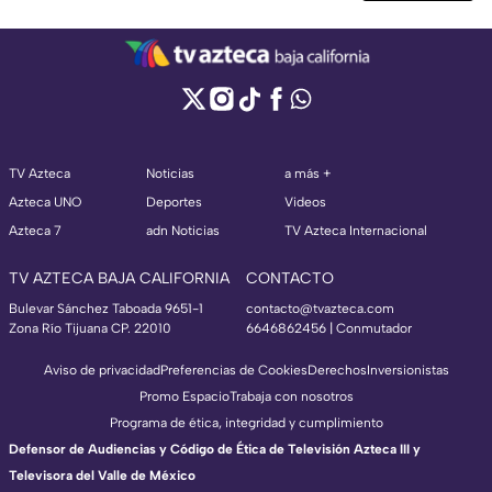
TV Azteca
Noticias
a más +
Azteca UNO
Deportes
Videos
Azteca 7
adn Noticias
TV Azteca Internacional
TV AZTECA BAJA CALIFORNIA
CONTACTO
Bulevar Sánchez Taboada 9651-1
contacto@tvazteca.com
Zona Río Tijuana CP. 22010
6646862456 | Conmutador
Aviso de privacidad
Preferencias de Cookies
Derechos
Inversionistas
Promo Espacio
Trabaja con nosotros
Programa de ética, integridad y cumplimiento
Defensor de Audiencias y Código de Ética de Televisión Azteca III y
Televisora del Valle de México