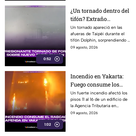
¿Un tornado dentro del
tifón? Extraño
fenómeno sorprende a
Un tornado apareció en las
afueras de Taipéi durante el
meteorólogos en
tifón Dolphin, sorprendiendo a
Taiwán
meteorólogos taiwaneses que
09 agosto, 2026
ya investigan el extraño
0:52
fenómeno.
Incendio en Yakarta:
Fuego consume los
últimos pisos de
Un fuerte incendio afectó los
pisos 11 al 16 de un edificio de
edificio de la Agencia
la Agencia Tributaria en
Tributaria
Yakarta, Indonesia, provocando
09 agosto, 2026
una enorme columna de humo.
1:02