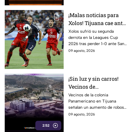
¡Malas noticias para
Xolos! Tijuana cae ante
San Diego FC y
Xolos sufrió su segunda
derrota en la Leagues Cup
complica su camino en
2026 tras perder 1-0 ante San
la Leagues Cup 2026
Diego FC. Tijuana todavía tiene
09 agosto, 2026
un partido pendiente ante
Portland Timbers.
¡Sin luz y sin carros!
Vecinos de
Panamericano en
Vecinos de la colonia
Panamericano en Tijuana
Tijuana viven bajo la
señalan un aumento de robos
inseguridad
durante los últimos tres
09 agosto, 2026
meses, incluidos vehículos y
2:52
cableado eléctrico.