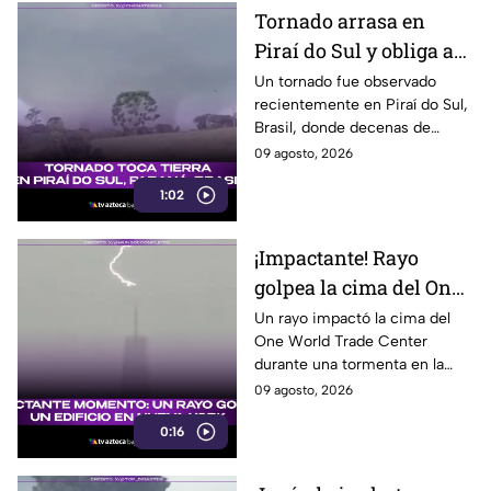
Tornado arrasa en
Piraí do Sul y obliga a
familias a abandonar
Un tornado fue observado
recientemente en Piraí do Sul,
sus hogares
Brasil, donde decenas de
viviendas resultaron afectadas
09 agosto, 2026
y varias familias tuvieron que
1:02
buscar refugio.
¡Impactante! Rayo
golpea la cima del One
World Trade Center en
Un rayo impactó la cima del
One World Trade Center
Nueva York
durante una tormenta en la
costa este de Estados Unidos,
09 agosto, 2026
dejando un impresionante
0:16
momento captado en video.