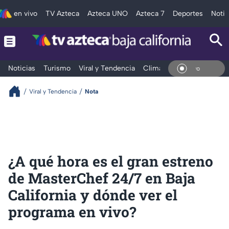
en vivo
TV Azteca
Azteca UNO
Azteca 7
Deportes
Notic
Noticias
Turismo
Viral y Tendencia
Clima
Deportes
Espec
En Vi
Viral y Tendencia
Nota
¿A qué hora es el gran estreno
de MasterChef 24/7 en Baja
California y dónde ver el
programa en vivo?