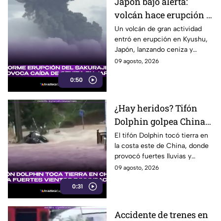
Japón bajo alerta:
volcán hace erupción y
lanza ceniza a más de 2
Un volcán de gran actividad
entró en erupción en Kyushu,
mil metros
Japón, lanzando ceniza y
material volcánico a más de 2
09 agosto, 2026
mil metros de altura.
0:50
¿Hay heridos? Tifón
Dolphin golpea China
con fuertes vientos y
El tifón Dolphin tocó tierra en
la costa este de China, donde
lluvias
provocó fuertes lluvias y
vientos, además de alertas por
09 agosto, 2026
inundaciones y deslaves.
0:31
Accidente de trenes en