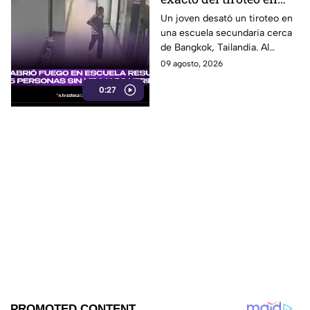
secundaria que dejó al
Un joven desató un tiroteo en
una escuela secundaria cerca
menos 8 muertos y 30
de Bangkok, Tailandia. Al
heridos
menos ocho personas
09 agosto, 2026
murieron y otras 30 resultaron
0:27
heridas.