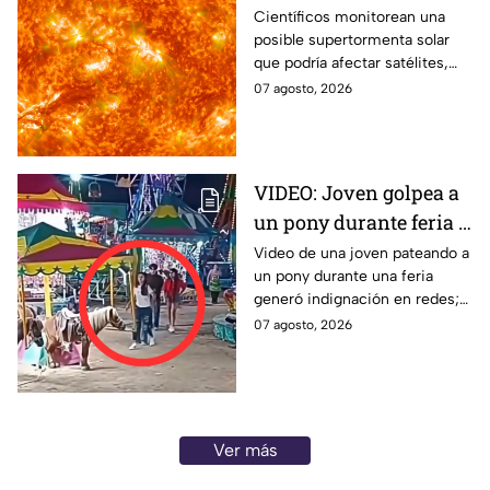
que podría provocar un
Científicos monitorean una
posible supertormenta solar
apagón global?
que podría afectar satélites,
GPS, comunicaciones y redes
07 agosto, 2026
eléctricas. Esto es lo que se
sabe.
VIDEO: Joven golpea a
un pony durante feria y
se ríe; usuarios exigen
Video de una joven pateando a
un pony durante una feria
castigo por maltrato
generó indignación en redes;
animal
usuarios piden investigar el
07 agosto, 2026
caso.
Ver más