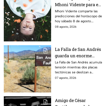
Mhoni Vidente para el
sábado 8 de agosto
Mhoni Vidente comparte las
predicciones del horóscopo de
¡Cierre de ciclo!
hoy sábado 8 de agosto.
Descubre qué signos vivirán
08 agosto, 2026
cierres de ciclo y cambios.
¿Estás listo?
La Falla de San Andrés
guarda un enorme
peligro: estos datos
La Falla de San Andrés acumula
tensión mientras dos placas
explican el temor
tectónicas se deslizan a
científico
centímetros por año. Estos
07 agosto, 2026
datos explican por qué
preocupa a los científicos.
Amigo de César