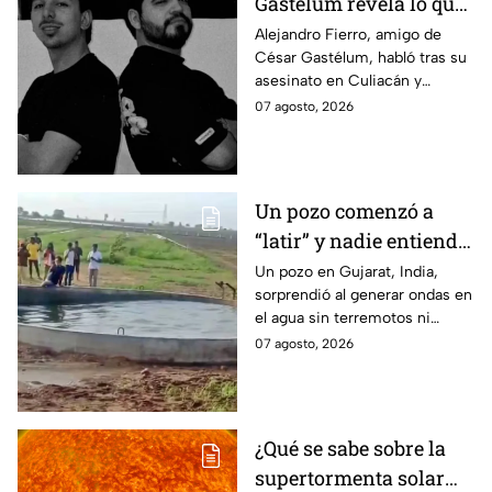
Gastélum revela lo que
vivió durante el
Alejandro Fierro, amigo de
César Gastélum, habló tras su
asesinato del
asesinato en Culiacán y
influencer: “A mí
aseguró que él también fue
07 agosto, 2026
también me
atacado a balazos durante el
dispararon”
hecho.
Un pozo comenzó a
“latir” y nadie entiende
por qué; su agua
Un pozo en Gujarat, India,
sorprendió al generar ondas en
comenzó a moverse sin
el agua sin terremotos ni
explicación aparente |
lluvias intensas. Expertos
07 agosto, 2026
VIDEO
explican el extraño fenómeno.
¿Qué se sabe sobre la
supertormenta solar