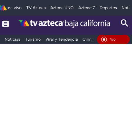
en vivo
TV Azteca
Azteca UNO
Azteca 7
Deportes
Notic
Noticias
Turismo
Viral y Tendencia
Clima
Deportes
Espec
En Vivo