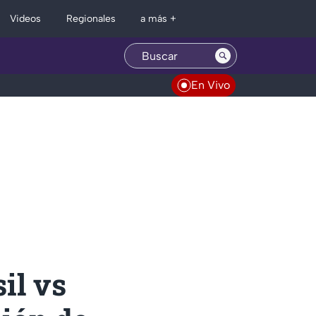
Regionales
Videos
a más +
En Vivo
il vs