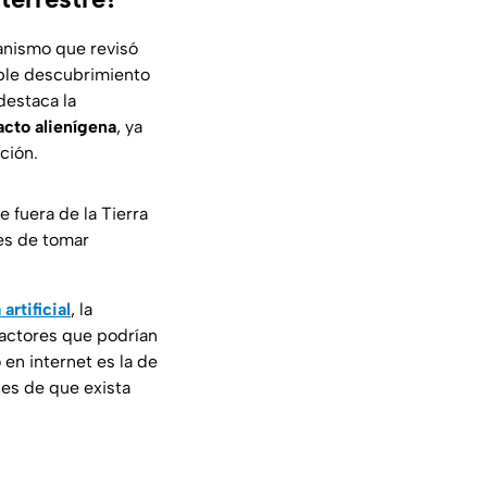
anismo que revisó
ble descubrimiento
destaca la
acto alienígena
, ya
ción.
e fuera de la Tierra
es de tomar
artificial
, la
factores que podrían
 en internet es la de
es de que exista