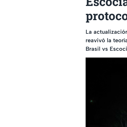
Escocia
protoco
La actualizació
reavivó la teor
Brasil vs Escoci