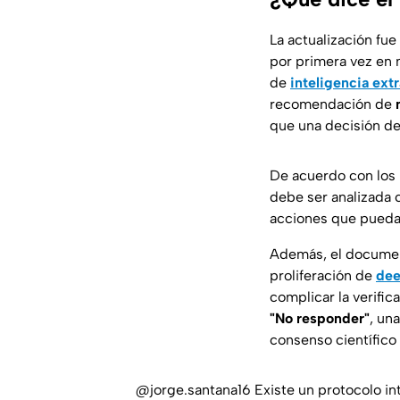
La actualización fue
por primera vez en
de
inteligencia extr
recomendación de
que una decisión de
De acuerdo con los p
debe ser analizada 
acciones que pueda
Además, el documen
proliferación de
dee
complicar la verific
"No responder"
, un
consenso científico
@jorge.santana16
Existe un protocolo in