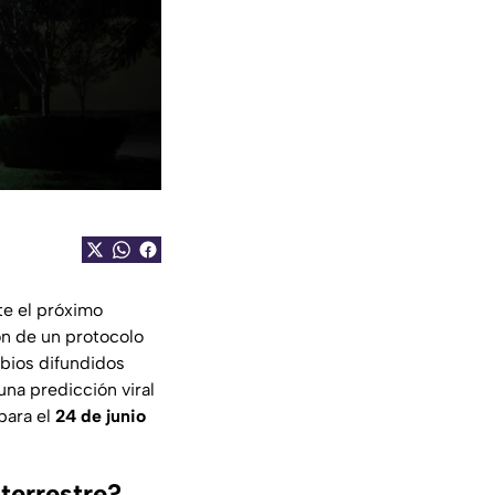
te el próximo
ón de un protocolo
mbios difundidos
na predicción viral
para el
24 de junio
terrestre?