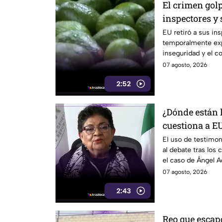
El crimen golp
inspectores y
exportaciones
EU retiró a sus in
temporalmente exp
inseguridad y el c
07 agosto, 2026
2:52
¿Dónde están 
cuestiona a EU
el caso Ángel 
El uso de testimon
al debate tras los
el caso de Ángel A
07 agosto, 2026
2:43
Reo que escap