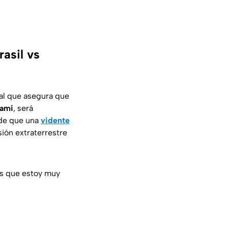
rasil vs
iral que asegura que
iami
, será
 de que una
vidente
ión extraterrestre
es que estoy muy