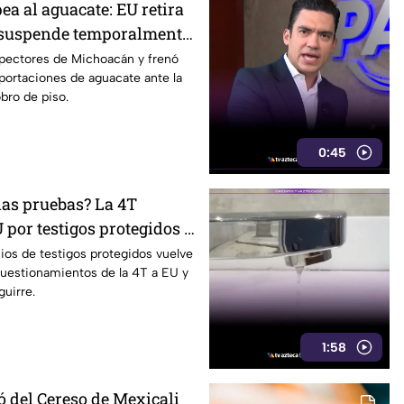
ea al aguacate: EU retira
 suspende temporalmente
spectores de Michoacán y frenó
ortaciones de aguacate ante la
obro de piso.
0:45
las pruebas? La 4T
 por testigos protegidos y
Aguirre revive el debate
ios de testigos protegidos vuelve
 cuestionamientos de la 4T a EU y
guirre.
1:58
ó del Cereso de Mexicali