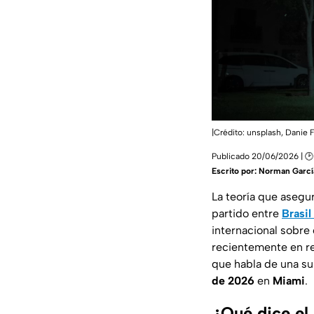
|Crédito: unsplash, Danie 
Publicado 20/06/2026 | 🕑
Escrito por:
Norman Garcí
La teoría que asegu
partido entre
Brasil
internacional sobre
recientemente en re
que habla de una su
de 2026
en
Miami
.
¿Qué dice el