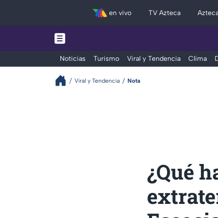
en vivo
TV Azteca
Aztec
Noticias
Turismo
Viral y Tendencia
Clima
D
Viral y Tendencia
Nota
¿Qué h
extrate