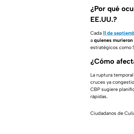
¿Por qué ocur
EE.UU.?
Cada
11 de septiem
a
quienes murieron 
estratégicos como S
¿Cómo afecta
La ruptura temporal
cruces ya congesti
CBP sugiere planifi
rápidas.
Ciudadanos de Culia