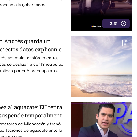
rodean a la gobernadora.
2:31
an Andrés guarda un
: estos datos explican el
co
drés acumula tensión mientras
cas se deslizan a centímetros por
xplican por qué preocupa a los
ea al aguacate: EU retira
 suspende temporalmente
spectores de Michoacán y frenó
ortaciones de aguacate ante la
obro de piso.