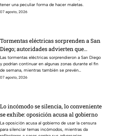
tener una peculiar forma de hacer maletas.
07 agosto, 2026
Tormentas eléctricas sorprenden a San
Diego; autoridades advierten que
continuarán durante el fin de semana
Las tormentas eléctricas sorprendieron a San Diego
y podrían continuar en algunas zonas durante el fin
de semana, mientras también se prevén
temperaturas de hasta 35°C.
07 agosto, 2026
Lo incómodo se silencia, lo conveniente
se exhibe: oposición acusa al gobierno
La oposición acusa al gobierno de usar la censura
para silenciar temas incómodos, mientras da
reflectores a casos contra sus adversarios.