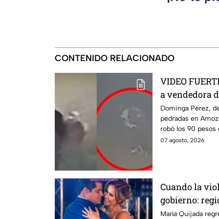
CONTENIDO RELACIONADO
VIDEO FUERTE:
a vendedora d
mientras iba a
Dominga Pérez, de
pedradas en Amozo
robó los 90 pesos
07 agosto, 2026
Cuando la vio
gobierno: regi
Cabildo tras s
María Quijada regr