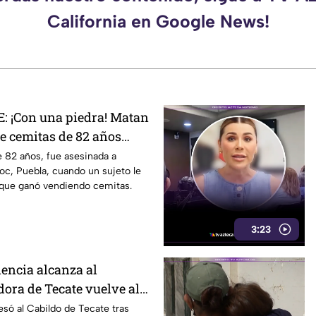
California en Google News!
 ¡Con una piedra! Matan
e cemitas de 82 años
 su casa
 82 años, fue asesinada a
c, Puebla, cuando un sujeto le
 que ganó vendiendo cemitas.
3:23
lencia alcanza al
dora de Tecate vuelve al
obrevivir a un ataque
esó al Cabildo de Tecate tras