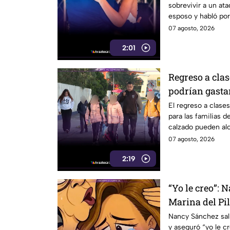
sobrevivir a un at
armado
esposo y habló por
07 agosto, 2026
2:01
Regreso a clas
podrían gastar
uniformes y c
El regreso a clase
para las familias 
calzado pueden alc
07 agosto, 2026
2:19
“Yo le creo”: 
Marina del Pil
pese a polémi
Nancy Sánchez sali
y aseguró “yo le cr