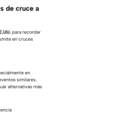
as de cruce a
E.UU.
para recordar
nsmite en cruces
pecialmente en
ventos similares.
uar alternativas más
lencia