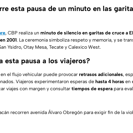
re esta pausa de un minuto en las garit
bre
, CBP realiza un
minuto de silencio en garitas de cruce a E
en 2001
. La ceremonia simboliza respeto y memoria, y se tra
an Ysidro, Otay Mesa, Tecate y Calexico West.
 esta pausa a los viajeros?
 en el flujo vehicular puede provocar
retrasos adicionales
, es
onados. Viajeros experimentaron esperas de
hasta 4 horas
en e
car viajes con margen y consultar
tiempos de espera
para eval
cán recorren avenida Álvaro Obregón para exigir fin de la vio