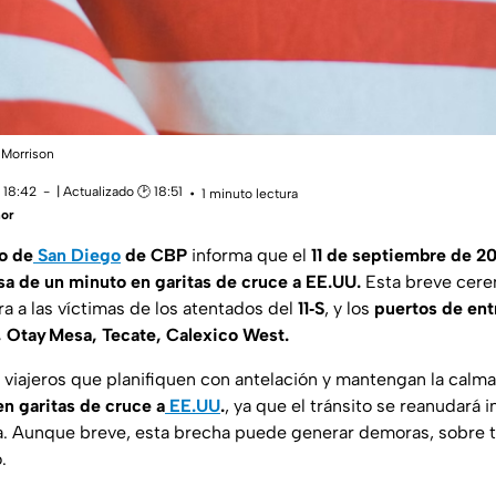
 Morrison
 18:42
| Actualizado 🕑 18:51
1 minuto lectura
ñor
o de
San Diego
de CBP
informa que el
11 de septiembre de 2
sa de un minuto en garitas de cruce a EE.UU.
Esta breve cer
 a las víctimas de los atentados del
11‑S
, y los
puertos de ent
, Otay Mesa, Tecate, Calexico West.
 viajeros que planifiquen con antelación y mantengan la calm
en garitas de cruce a
EE.UU
.
, ya que el tránsito se reanudará
. Aunque breve, esta brecha puede generar demoras, sobre tod
.