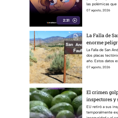
las polémicas que 
07 agosto, 2026
2:31
La Falla de S
enorme peligro
temor científi
La Falla de San An
dos placas tectóni
año. Estos datos e
científicos.
07 agosto, 2026
El crimen golp
inspectores y
exportaciones
EU retiró a sus in
temporalmente exp
inseguridad y el c