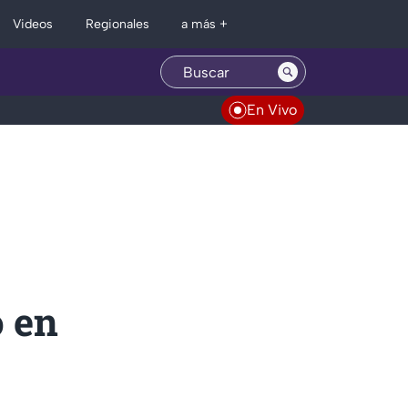
Regionales
Videos
a más +
En Vivo
 en