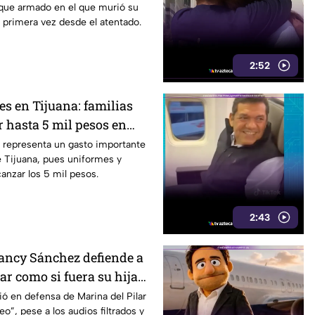
aque armado en el que murió su
 primera vez desde el atentado.
2:52
es en Tijuana: familias
 hasta 5 mil pesos en
alzado
s representa un gasto importante
de Tijuana, pues uniformes y
anzar los 5 mil pesos.
2:43
Nancy Sánchez defiende a
ar como si fuera su hija
cas
ó en defensa de Marina del Pilar
eo”, pese a los audios filtrados y