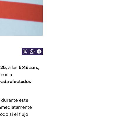
025
, a las
5:46 a.m.
,
emonia
rada afectados
a durante este
 inmediatamente
o si el flujo