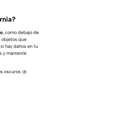
rnia?
ro
, como debajo de
y objetos que
si hay daños en tu
as y mantente
os oscuros ⛈️