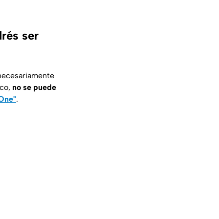
drés ser
 necesariamente
ico,
no se puede
 One"
.