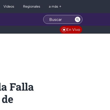
Regionales
Videos
a más +
En Vivo
a Falla
 de