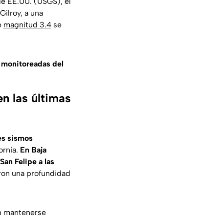
de EE.UU. (USGS)
, el
 Gilroy, a una
e
magnitud 3.4
se
s monitoreadas del
en las últimas
res sismos
ornia.
En Baja
 San Felipe a las
ron una profundidad
ón mantenerse