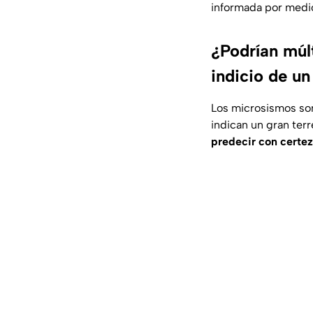
informada por medio
¿Podrían múlt
indicio de un
Los microsismos son
indican un gran ter
predecir con certe