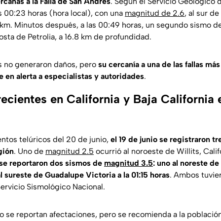
rcanas a la Falla de San Andrés
. Según el
Servicio Geológico 
s 00:23 horas (hora local), con una
magnitud de 2.6
, al sur de
 km. Minutos después, a las 00:49 horas, un segundo sismo d
costa de Petrolia, a 16.8 km de profundidad.
 no generaron daños, pero
su cercanía a una de las fallas má
 en alerta a especialistas y autoridades
.
ecientes en California y Baja California 
ntos telúricos del 20 de junio,
el 19 de junio se registraron t
gión
. Uno de
magnitud 2.5
ocurrió al noroeste de Willits, Calif
 se reportaron dos sismos de
magnitud 3.5
: uno al noreste de
l sureste de Guadalupe Victoria a la 01:15 horas
. Ambos tuvie
ervicio Sismológico Nacional
.
 se reportan afectaciones, pero se recomienda a la poblaci