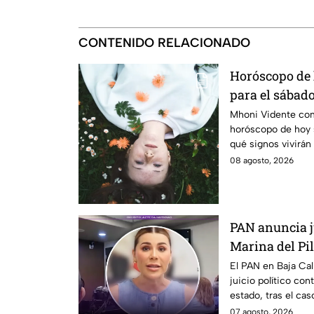
CONTENIDO RELACIONADO
Horóscopo de
para el sábado
ciclo!
Mhoni Vidente com
horóscopo de hoy 
qué signos vivirán
¿Estás listo?
08 agosto, 2026
PAN anuncia ju
Marina del Pila
California
El PAN en Baja Cal
juicio político cont
estado, tras el cas
07 agosto, 2026