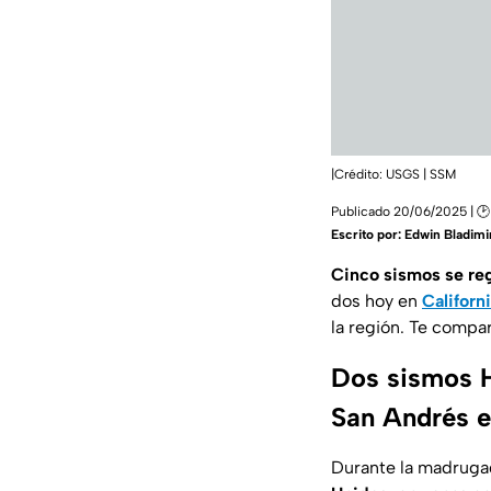
|Crédito: USGS | SSM
Publicado 20/06/2025 | 🕑
Escrito por:
Edwin Bladimir
Cinco sismos se regi
dos hoy en
Californ
la región. Te compar
Dos sismos HO
San Andrés e
Durante la madrugad