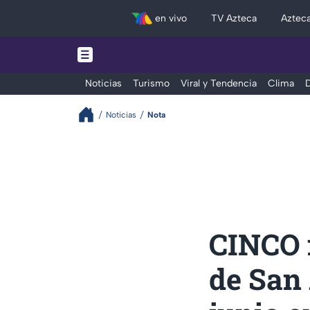
en vivo
TV Azteca
Aztec
Noticias
Turismo
Viral y Tendencia
Clima
D
Noticias
Nota
CINCO 
de San 