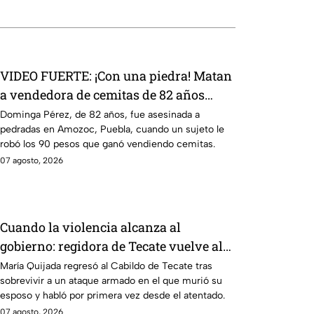
VIDEO FUERTE: ¡Con una piedra! Matan
a vendedora de cemitas de 82 años
mientras iba a su casa
Dominga Pérez, de 82 años, fue asesinada a
pedradas en Amozoc, Puebla, cuando un sujeto le
robó los 90 pesos que ganó vendiendo cemitas.
07 agosto, 2026
Cuando la violencia alcanza al
gobierno: regidora de Tecate vuelve al
Cabildo tras sobrevivir a un ataque
María Quijada regresó al Cabildo de Tecate tras
sobrevivir a un ataque armado en el que murió su
armado
esposo y habló por primera vez desde el atentado.
07 agosto, 2026