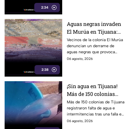
ciudad. Te informamos.
2:34
Aguas negras invaden
El Murúa en Tijuana:
vecinos viven entre
Vecinos de la colonia El Murúa
denuncian un derrame de
malos olores y riesgos
aguas negras que provoca
malos olores,
06 agosto, 2026
encharcamientos y riesgo
2:38
sanitario. Aquí te informamos.
¡Sin agua en Tijuana!
Más de 150 colonias
enfrentan cortes tras
Más de 150 colonias de Tijuana
registraron falta de agua e
falla en sistema de
intermitencias tras una falla en
bombeo
el sistema de bombeo.
06 agosto, 2026