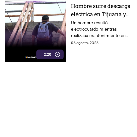
Hombre sufre descarga
eléctrica en Tijuana y
alerta sobre peligro de
Un hombre resultó
electrocutado mientras
cables expuestos en la
realizaba mantenimiento en
ciudad
Tijuana, revelando riesgos por
06 agosto, 2026
cables eléctricos expuestos en
2:20
zonas urbanas.