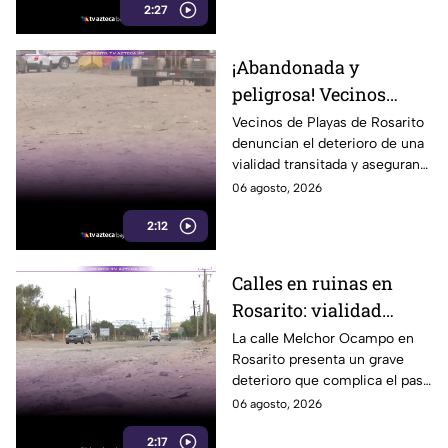
2:27
¡Abandonada y
peligrosa! Vecinos
denuncian el mal
Vecinos de Playas de Rosarito
denuncian el deterioro de una
estado de una de las
vialidad transitada y aseguran
calles más transitadas
que permanece sin atención.
06 agosto, 2026
de Rosarito
2:12
Calles en ruinas en
Rosarito: vialidad
representa un peligro
La calle Melchor Ocampo en
Rosarito presenta un grave
para camiones y pipas
deterioro que complica el paso
de camiones pesados y pipas
06 agosto, 2026
con carga. Aquí te informamos
2:17
a detalle.