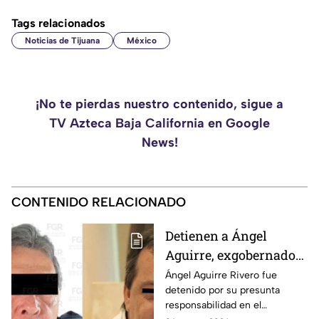
Tags relacionados
Noticias de Tijuana
México
¡No te pierdas nuestro contenido, sigue a
TV Azteca Baja California en Google
News!
CONTENIDO RELACIONADO
Detienen a Ángel
Aguirre, exgobernador
de Guerrero, por
Ángel Aguirre Rivero fue
detenido por su presunta
presunto ocultamiento
responsabilidad en el
de pruebas en caso