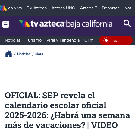
en vivo
TV Azteca
Azteca UNO
Azteca 7
Deportes
Notic
Noticias
Turismo
Viral y Tendencia
Clima
Deportes
Espec
En Vi
Noticias
Nota
OFICIAL: SEP revela el
calendario escolar oficial
2025-2026: ¿Habrá una semana
más de vacaciones? | VIDEO