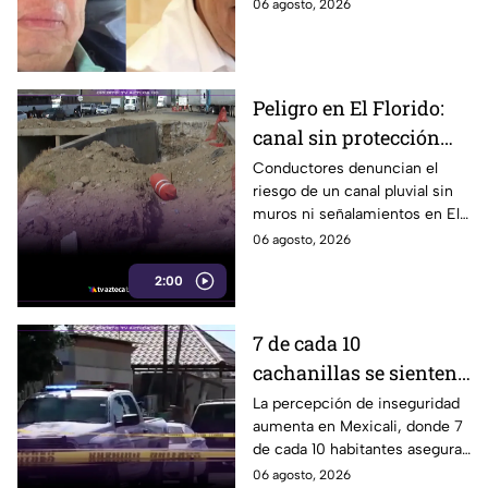
ocultamiento de evidencias
06 agosto, 2026
Ayotzinapa
del caso Ayotzinapa, según
informó la FGR.
Peligro en El Florido:
canal sin protección
provoca accidentes en
Conductores denuncian el
riesgo de un canal pluvial sin
Parque Industrial de
muros ni señalamientos en El
Tijuana
Florido, Tijuana, donde ya
06 agosto, 2026
habría accidentes. Aquí te
2:00
informamos.
7 de cada 10
cachanillas se sienten
inseguros en Mexicali
La percepción de inseguridad
aumenta en Mexicali, donde 7
de cada 10 habitantes aseguran
sentirse inseguros al vivir en la
06 agosto, 2026