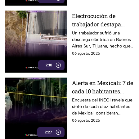
Electrocución de
trabajador destapa
peligro que vecinos
Un trabajador sufrió una
descarga eléctrica en Buenos
denuncian desde hace
Aires Sur, Tijuana, hecho que
años en Tijuana
evidenció un riesgo que
06 agosto, 2026
vecinos aseguran existe desde
2:18
años. Te informamos.
Alerta en Mexicali: 7 de
cada 10 habitantes
aseguran sentirse
Encuesta del INEGI revela que
siete de cada diez habitantes
inseguros, revela
de Mexicali consideran
encuesta del INEGI
insegura la ciudad donde
06 agosto, 2026
viven.
2:27