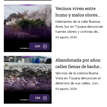
Vecinos viven entre
humo y malos olores
desde hace años en
Habitantes de la calle Buenos
Aires Sur en Tijuana denuncian
Tijuana
fuertes olores y cortinas de
humo que afectan su vida
06 agosto, 2026
diaria desde hace años. Aquí te
3:01
informamos.
Abandonada por años:
calles llenas de baches
afectan a vecinos de
Vecinos de la colonia Buena
Vista en Tijuana denuncian el
Buena Vista en Tijuana
deterioro de sus calles, con
baches y daños que persisten
06 agosto, 2026
desde hace años. Aquí te
1:53
informamos.