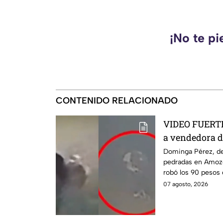
¡No te pi
CONTENIDO RELACIONADO
VIDEO FUERTE:
a vendedora d
mientras iba a
Dominga Pérez, de
pedradas en Amozo
robó los 90 pesos
07 agosto, 2026