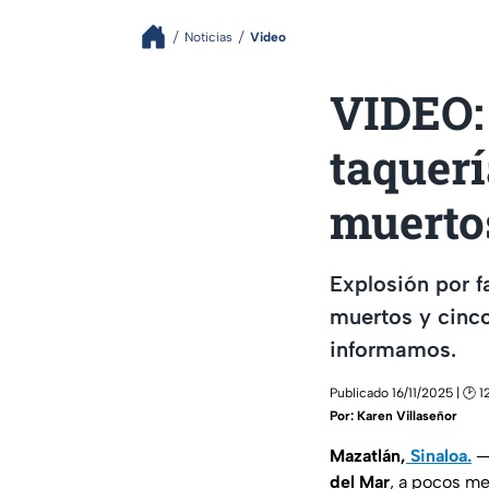
Noticias
Video
VIDEO:
taquerí
muertos
Explosión por f
muertos y cinco
informamos.
Publicado 16/11/2025 | 🕑 1
Por:
Karen Villaseñor
Mazatlán,
Sinaloa.
— 
del Mar
, a pocos me