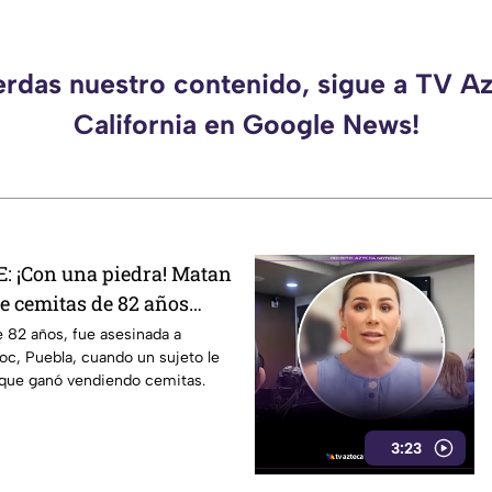
erdas nuestro contenido, sigue a TV A
California en Google News!
 ¡Con una piedra! Matan
e cemitas de 82 años
 su casa
 82 años, fue asesinada a
c, Puebla, cuando un sujeto le
 que ganó vendiendo cemitas.
3:23