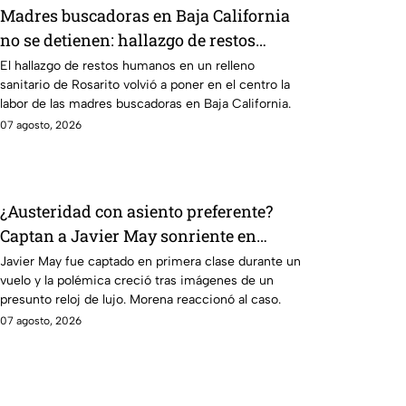
Madres buscadoras en Baja California
no se detienen: hallazgo de restos
humanos reaviva la preocupación
El hallazgo de restos humanos en un relleno
sanitario de Rosarito volvió a poner en el centro la
labor de las madres buscadoras en Baja California.
07 agosto, 2026
¿Austeridad con asiento preferente?
Captan a Javier May sonriente en
primera clase y Morena le “jala las
Javier May fue captado en primera clase durante un
vuelo y la polémica creció tras imágenes de un
orejas”
presunto reloj de lujo. Morena reaccionó al caso.
07 agosto, 2026