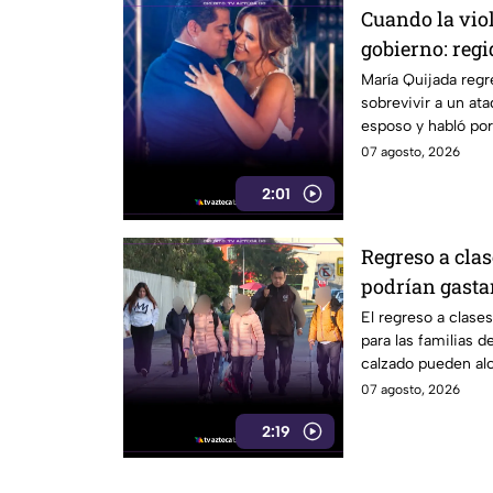
Cuando la vio
gobierno: regi
Cabildo tras s
María Quijada regr
sobrevivir a un at
armado
esposo y habló por
07 agosto, 2026
2:01
Regreso a clas
podrían gastar
uniformes y c
El regreso a clase
para las familias 
calzado pueden alc
07 agosto, 2026
2:19