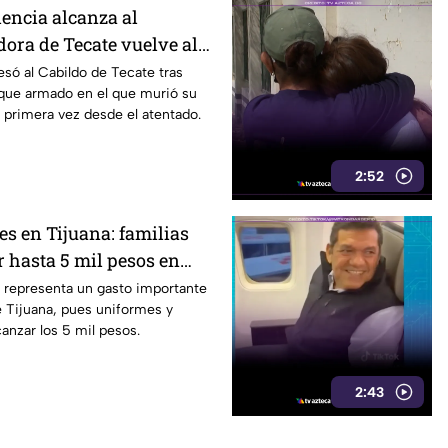
lencia alcanza al
dora de Tecate vuelve al
obrevivir a un ataque
esó al Cabildo de Tecate tras
aque armado en el que murió su
 primera vez desde el atentado.
2:52
es en Tijuana: familias
 hasta 5 mil pesos en
alzado
s representa un gasto importante
de Tijuana, pues uniformes y
anzar los 5 mil pesos.
2:43