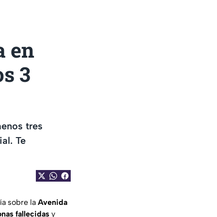
a en
os 3
menos tres
al. Te
ía sobre la
Avenida
onas fallecidas
y