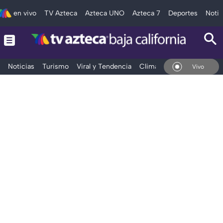
en vivo
TV Azteca
Azteca UNO
Azteca 7
Deportes
Notic
Noticias
Turismo
Viral y Tendencia
Clima
Deportes
Espec
En Vivo