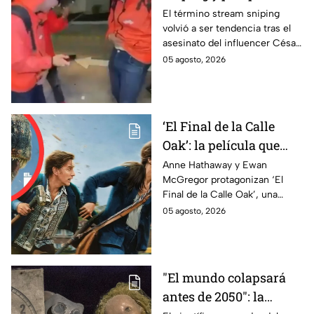
mencionan con el caso
El término stream sniping
volvió a ser tendencia tras el
del influencer César
asesinato del influencer César
Gastelum?
Gastelum. Te explicamos qué
05 agosto, 2026
significa y por qué se
menciona en este caso.
‘El Final de la Calle
Oak’: la película que
plantea qué ocurriría si
Anne Hathaway y Ewan
McGregor protagonizan ‘El
tu vecindario
Final de la Calle Oak’, una
desapareciera de la
historia de supervivencia que
05 agosto, 2026
realidad | VIDEO
llega a los cines en agosto.
"El mundo colapsará
antes de 2050": la