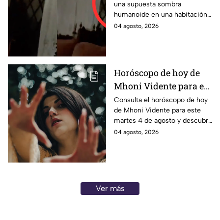
una supuesta sombra
3 AM; VIDEO de
humanoide en una habitación
presunta entidad se
y divide opiniones entre
04 agosto, 2026
viraliza en TikTok
usuarios que creen que es real.
Horóscopo de hoy de
Mhoni Vidente para el
martes 4 de agosto ¡Vas
Consulta el horóscopo de hoy
de Mhoni Vidente para este
bien!
martes 4 de agosto y descubre
qué te deparan el amor, dinero
04 agosto, 2026
y salud. ¿Estás listo?
¡Adelante!
Ver más