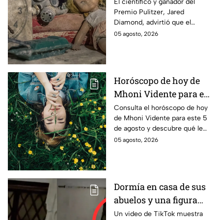
alarmante advertencia
El científico y ganador del
Premio Pulitzer, Jared
de un científico
Diamond, advirtió que el
ganador del Pulitzer
mundo podría enfrentar un
05 agosto, 2026
colapso antes de 2050 si no
se actúa contra la crisis.
Horóscopo de hoy de
Mhoni Vidente para el
miércoles 5 de agosto
Consulta el horóscopo de hoy
de Mhoni Vidente para este 5
¡No desistas!
de agosto y descubre qué le
espera a tu signo en amor,
05 agosto, 2026
salud, dinero y trabajo. Aquí te
informamos.
Dormía en casa de sus
abuelos y una figura
oscura lo despertó a las
Un video de TikTok muestra